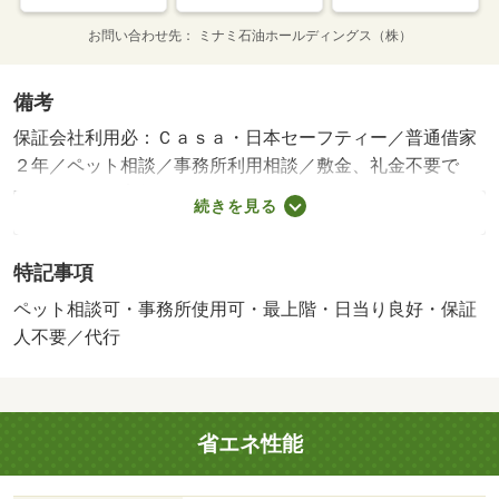
お問い合わせ先
ミナミ石油ホールディングス（株）
備考
保証会社利用必：Ｃａｓａ・日本セーフティー／普通借家
２年／ペット相談／事務所利用相談／敷金、礼金不要で
す！ペット飼育相談可です！内覧可能です！／バストイレ
続きを見る
別／陽当り良好／南向き／温水洗浄便座／脱衣所／洗面所
独立／洗面化粧台／押入／最上階／ペット相談／保証人不
特記事項
要／眺望良好／事務所相談／プロパンガス／洗面所に窓／
洗面所にドア／ウロコ山下店（スーパー）まで５４８ｍ／
ペット相談可・事務所使用可・最上階・日当り良好・保証
イオン伊達店（スーパー）まで９７４ｍ／セイコーマート
人不要／代行
マルタたなか店（コンビニ）まで６４３ｍ／セブンイレブ
ン伊達末永町店（コンビニ）まで１１４８ｍ／ツルハドラ
ッグ伊達店（ドラッグストア）まで７８４ｍ／ケンタッキ
省エネ性能
ーフライドチキンイオン伊達店（飲食店）まで１００４ｍ