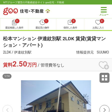
NTTグループ運営の不動産総合サイト goo住宅・不動産
0
1
0
0
最近検索した条件
最近見た物件
保存した条件
お気に入り
松本マンション 伊達紋別駅 2LDK 賃貸(賃貸マン
ション・アパート)
2LDK / 伊達紋別駅
情報提供元
SUUMO
2.50
賃料
万円
/ 管理費等なし
1
/
14