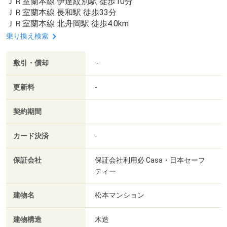
ＪＲ室蘭本線 伊達紋別駅 徒歩10分
ＪＲ室蘭本線 長和駅 徒歩33分
ＪＲ室蘭本線 北舟岡駅 徒歩4.0km
乗り換え検索
敷引・償却
-
更新料
-
契約期間
カード決済
-
保証会社
保証会社利用必 Casa・日本セーフ
ティー
建物名
松本マンション
建物構造
木造