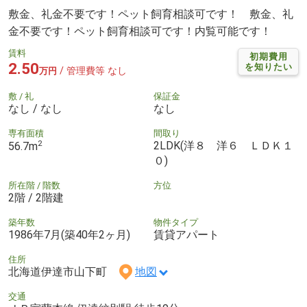
敷金、礼金不要です！ペット飼育相談可です！ 敷金、礼
金不要です！ペット飼育相談可です！内覧可能です！
賃料
初期費用
2.50
を知りたい
/ 管理費等 なし
万円
敷 / 礼
保証金
なし / なし
なし
専有面積
間取り
2
2LDK(洋８ 洋６ ＬＤＫ１
56.7m
０)
所在階 / 階数
方位
2階 / 2階建
築年数
物件タイプ
1986年7月(築40年2ヶ月)
賃貸アパート
住所
北海道伊達市山下町
地図
交通