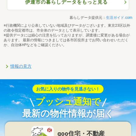
伊達市の暮らしデータをもっと見る
暮らしデータ提供元：
生活ガイド.com
※行政機関により公表していない地域及びデータがございます。東京23区以外
の政令指定都市は、市全体のデータとして表示しています。
※提供データには細心の注意を払っておりますが、調査後に変更がある場合が
あります。 最新の情報につきましては各市区役所までお問い合わせいただく
か、自治体HPなどをご確認ください。
情報の見方
お気に入りの物件を見逃さない！
プッシュ通知で
最新の物件情報が届く
goo住宅・不動産