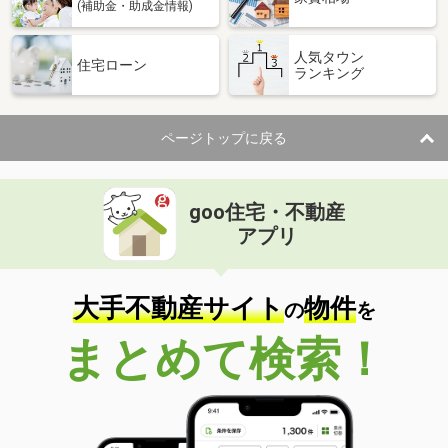
(補助金・助成金情報)
人気タウン
住宅ローン
ランキング
ページトップに戻る
goo住宅・不動産
アプリ
大手不動産サイト
物件
の
を
まとめて検索！