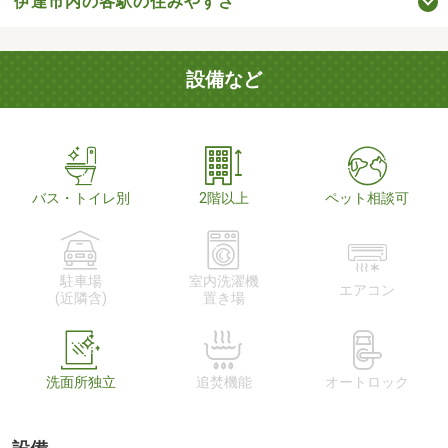
伊達市内の各駅の住みやすさ
設備など
バス・トイレ別
2階以上
ペット相談可
駐車場
室内洗濯機
エアコン
(近隣含)
置き場
洗面所独立
追焚機能
オートロック