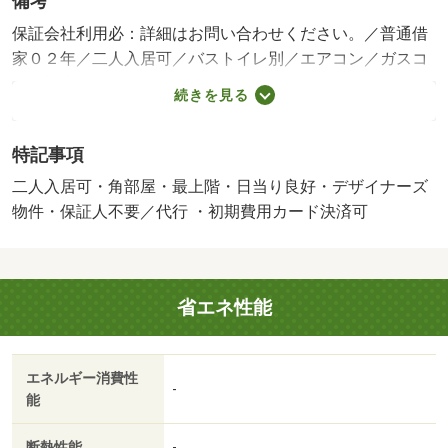
備考
保証会社利用必：詳細はお問い合わせください。／普通借
家０２年／二人入居可／バストイレ別／エアコン／ガスコ
ンロ対応／クロゼット／フローリング／ＴＶインターホン
続きを見る
／オートロック／室内洗濯置／陽当り良好／シューズボッ
クス／角住戸／温水洗浄便座／脱衣所／洗面化粧台／駐輪
特記事項
場／宅配ボックス／ＣＡＴＶ／光ファイバー／即入居可／
２面採光／最上階／ウォークインクロゼット／灯油暖房／
二人入居可・角部屋・最上階・日当り良好・デザイナーズ
保証人不要／二人入居相談／２４時間緊急通報システム／
物件・保証人不要／代行 ・初期費用カード決済可
全居室フローリング／デザイナーズ／２沿線利用可／ネッ
ト使用料不要／眺望良好／３駅以上利用可／駅徒歩１０分
以内／敷地内ごみ置き場／プロパンガス／玄関収納／高速
省エネ性能
ネット対応／敷金・礼金不要／ＩＴ重説 対応物件／初期
費用カード決済可／まいばすけっと月寒東５条１６丁目店
（スーパー）まで７０８ｍ／東光ストア南郷１３丁目店
エネルギー消費性
（スーパー）まで６４４ｍ／ファミリーマート札幌南郷１
-
能
５丁目店（コンビニ）まで１７ｍ／セイコーマート南郷通
１６丁目店（コンビニ）まで４０５ｍ／ツルハドラッグ栄
断熱性能
-