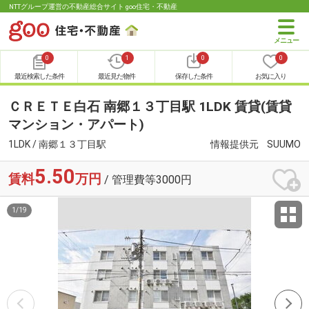
NTTグループ運営の不動産総合サイト goo住宅・不動産
0
1
0
0
最近検索した条件
最近見た物件
保存した条件
お気に入り
ＣＲＥＴＥ白石 南郷１３丁目駅 1LDK 賃貸(賃貸
マンション・アパート)
1LDK / 南郷１３丁目駅
情報提供元
SUUMO
5.50
賃料
万円
/ 管理費等3000円
1
/
19