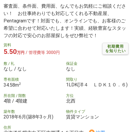
審査面、条件面、費用面、なんでもお気軽にご相談くださ
い！ お仕事終わりでも対応してくれる不動産屋、
Pentagramです！対面でも、オンラインでも、お客様のご
希望に合わせて対応いたします！実績、経験豊富なスタッ
フの対応で安心のお部屋探しをぜひ弊社で！
賃料
初期費用
5.50
を知りたい
/ 管理費等 3000円
万円
敷 / 礼
保証金
なし / なし
なし
専有面積
間取り
2
1LDK(洋４ ＬＤＫ１０．６)
34.58m
所在階 / 階数
方位
4階 / 4階建
北西
築年数
物件タイプ
2018年6月(築8年3ヶ月)
賃貸マンション
住所