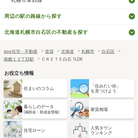
札幌市東西線
周辺の駅の路線から探す
北海道札幌市白石区の不動産を探す
goo住宅・不動産
賃貸
北海道
札幌市
白石区
南郷１３丁目駅
ＣＲＥＴＥ白石 1LDK
お役立ち情報
「住みたい街」
住まいのコラム
を見つけよう
暮らしのデータ
家賃相場
(補助金・助成金情報)
人気タウン
住宅ローン
ランキング