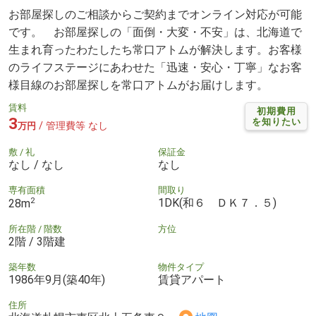
お部屋探しのご相談からご契約までオンライン対応が可能
です。 お部屋探しの「面倒・大変・不安」は、北海道で
生まれ育ったわたしたち常口アトムが解決します。お客様
のライフステージにあわせた「迅速・安心・丁寧」なお客
様目線のお部屋探しを常口アトムがお届けします。
賃料
初期費用
3
を知りたい
/ 管理費等 なし
万円
敷 / 礼
保証金
なし / なし
なし
専有面積
間取り
2
1DK(和６ ＤＫ７．５)
28m
所在階 / 階数
方位
2階 / 3階建
築年数
物件タイプ
1986年9月(築40年)
賃貸アパート
住所