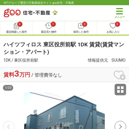
NTTグループ運営の不動産総合サイト goo住宅・不動産
0
1
0
0
最近検索した条件
最近見た物件
保存した条件
お気に入り
ハイツフィロス 東区役所前駅 1DK 賃貸(賃貸マン
ション・アパート)
1DK / 東区役所前駅
情報提供元
SUUMO
3
賃料
万円
/ 管理費等なし
1
/
20