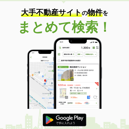
大手不動産サイト
物件
の
を
まとめて検索！