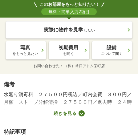
このお部屋をもっと知りたい！
無料・簡単入力2項目
実際に物件を見学
したい
写真
初期費用
設備
をもっと見たい
を聞く
について聞く
お問い合わせ先
（株）常口アトム栄町店
備考
水廻り消毒料 ２７５００円税込／町内会費 ３００円／
月額 ストーブ分解清掃 ２７５００円／退去時 ２４時
間管理費 １６５０円／月額 鍵交換代 １１０００円／
続きを見る
退去時／保証会社利用必：初回保証料：月額賃料等の５
０％ 月額手数料：１．５％ 年更新料：１５，０００円
特記事項
／フリーレント１ヶ月／バストイレ別／エアコン／ガスコ