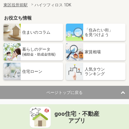
東区役所前駅
ハイツフィロス 1DK
お役立ち情報
「住みたい街」
住まいのコラム
を見つけよう
暮らしのデータ
家賃相場
(補助金・助成金情報)
人気タウン
住宅ローン
ランキング
ページトップに戻る
goo住宅・不動産
アプリ