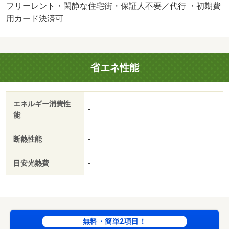
ンロ対応／ＴＶインターホン／室内洗濯置／シューズボッ
フリーレント・閑静な住宅街・保証人不要／代行 ・初期費
クス／光ファイバー／即入居可／閑静な住宅地／灯油暖房
用カード決済可
／保証人不要／ネット専用回線／駅まで平坦／フリーレン
ト／平坦地／３駅以上利用可／駅徒歩１０分以内／敷地内
ごみ置き場／和室／全居室６畳以上／プロパンガス／高速
省エネ性能
ネット対応／敷金・礼金不要／ＩＴ重説 対応物件／初期
費用カード決済可／全室照明付／セレスタ札幌（ショッピ
ングセンター）まで６０６ｍ／マックスバリュ光星店（ス
エネルギー消費性
ーパー）まで４５５ｍ／東光ストア東区役所駅前店（スー
-
能
パー）まで６２０ｍ／セブンイレブン札幌北１５条東店
（コンビニ）まで９９ｍ／ローソン札幌北１７条東７店
断熱性能
-
（コンビニ）まで４４７ｍ／調剤薬局ツルハドラッグ北１
２条店（ドラッグストア）まで５５４ｍ/賃貸戸数:8戸
目安光熱費
-
無料・簡単2項目！