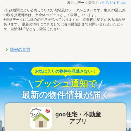
暮らしデータ提供元：
生活ガイド.com
※行政機関により公表していない地域及びデータがございます。東京23区以外
の政令指定都市は、市全体のデータとして表示しています。
※提供データには細心の注意を払っておりますが、調査後に変更がある場合が
あります。 最新の情報につきましては各市区役所までお問い合わせいただく
か、自治体HPなどをご確認ください。
情報の見方
お気に入りの物件を見逃さない！
プッシュ通知で
最新の物件情報が届く
goo住宅・不動産
アプリ