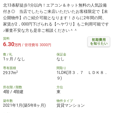
北13条駅徒歩1分以内！エアコン＆ネット無料の人気設備
付き◎ 当店でしたらご来店いただいたお客様限定で【未
公開物件】のご紹介可能となります！さらに2年間の間、
家賃が2，000円下げられる【ヘヤワリ】もご利用可能です
♪審査不安な方も是非ご相談ください＾＾
賃料
初期費用
6.30
を知りたい
/ 管理費等 3000円
万円
敷 / 礼
保証金
1ヶ月 / なし
なし
専有面積
間取り
2
1LDK(洋３．７ ＬＤＫ８．
29.37m
９)
所在階 / 階数
方位
4階 / 4階建
東
築年数
物件タイプ
2021年1月(築5年8ヶ月)
賃貸マンション