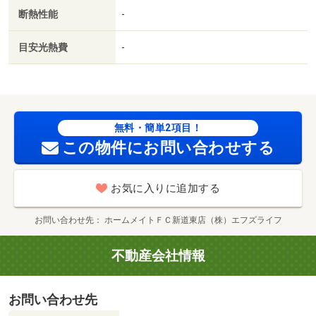
／光ファイバー／礼金不要／最上階／ＢＳ・ＣＳ／防犯カ
断熱性能
-
メラ／独立型キッチン／保証人不要／敷金１ヶ月／２４時
間緊急通報システム／全居室フローリング／デザイナーズ
目安光熱費
-
／２沿線利用可／ネット専用回線／ネット使用料不要／２
４時間換気システム／複層ガラス／３駅以上利用可／駅徒
歩５分以内／敷地内ごみ置き場／セキュリティ会社加入済
／都市ガス／洗面所にドア／高速ネット対応／ＬＡＮ／Ｉ
Ｔ重説 対応物件／初期費用カード決済可／巡回管理／ス
無料・簡単2項目！
ポーツデポ光星店（ショッピングセンター）まで６３５ｍ
この物件にお問い合わせする
／コープさっぽろ北１２条店（スーパー）まで３６２ｍ／
スーパーアークス光星店（スーパー）まで４０７ｍ／ジェ
お気に入りに追加する
イアール生鮮市場北１０条店（スーパー）まで７３７ｍ／
セブンイレブン札幌北１３条東駅前店（コンビニ）まで１
お問い合わせ先
ホームメイトＦＣ新道東店（株）エフズライフ
０８ｍ／ローソン札幌北１３条東店（コンビニ）まで２２
２ｍ／札幌市営地下鉄南北線 北１８条駅徒歩１５分
不動産会社情報
お問い合わせ先