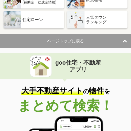
(補助金・助成金情報)
人気タウン
住宅ローン
ランキング
ページトップに戻る
goo住宅・不動産
アプリ
大手不動産サイト
物件
の
を
まとめて検索！