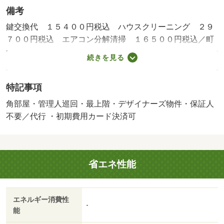
備考
鍵交換代 １５４００円税込 ハウスクリーニング ２９
７００円税込 エアコン分解清掃 １６５００円税込／町
内会費 ３５０円／月額 ２４時間管理費 １１００円／
続きを見る
月額／保証会社利用必：初回契約時：５０％、更新時：１
２，１００円、月額：１％／普通借家０２年／◇当店はど
特記事項
のエリアでも物件の紹介が可能です。また、オンライン内
覧やご自宅前、最寄り駅への送迎もご相談ください。電子
角部屋・管理人巡回・最上階・デザイナーズ物件・保証人
マネー・クレジットカード決済も対応できます♪◇ホーム
不要／代行 ・初期費用カード決済可
メイト新道東店→０１１－７８５－６６０１ ☆日中の電
話が難しい方はＬＩＮＥでＩＤ検索：＠５６７ｉｖｘｚｍ
（登録後にお客様のお名前・物件名等を送信願います）／
省エネ性能
バストイレ別／エアコン／ガスコンロ対応／クロゼット／
フローリング／シャワー付洗面台／ＴＶインターホン／オ
ートロック／室内洗濯置／シューズボックス／システムキ
エネルギー消費性
ッチン／角住戸／温水洗浄便座／脱衣所／洗面所独立／洗
-
能
面化粧台／２口コンロ／駐輪場／宅配ボックス／ＣＡＴＶ