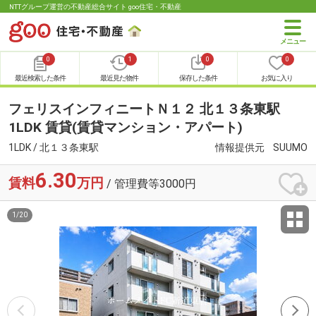
NTTグループ運営の不動産総合サイト goo住宅・不動産
0
1
0
0
最近検索した条件
最近見た物件
保存した条件
お気に入り
フェリスインフィニートＮ１２ 北１３条東駅
1LDK 賃貸(賃貸マンション・アパート)
1LDK / 北１３条東駅
情報提供元
SUUMO
6.30
賃料
万円
/ 管理費等3000円
1
/
20