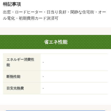
特記事項
／２口コンロ／ＣＡＴＶ／光ファイバー／即入居可／礼金
不要／閑静な住宅地／対面式キッチン／ＩＨクッキングヒ
出窓・ロードヒーター・日当り良好・閑静な住宅街・オー
ーター／照明付／出窓／駐車場１台無料／敷金１ヶ月／Ｃ
ル電化・初期費用カード決済可
ＡＴＶインターネット／オール電化／２沿線利用可／ネッ
ト専用回線／駅まで平坦／眺望良好／ロードヒーティング
／平坦地／３駅以上利用可／駅徒歩１０分以内／敷地内ご
省エネ性能
み置き場／平面駐車場／高速ネット対応／ＩＴ重説 対応
物件／初期費用カード決済可／全室照明付／通風良好／ス
ーパーアークス光星店（スーパー）まで４９６ｍ／ローソ
エネルギー消費性
ン札幌北１７東三丁目店（コンビニ）まで２４８ｍ／サン
-
能
ドラッグ北二十条店（ドラッグストア）まで９３４ｍ／私
立天使大学（大学・短大）まで６８２ｍ／札幌市みかほ保
断熱性能
-
育園（幼稚園・保育園）まで５３１ｍ／吉田学園動物看護
専門学校（その他）まで２１８ｍ／札幌市営地下鉄南北
目安光熱費
-
線 北１２条駅徒歩１４分/賃貸戸数:4戸