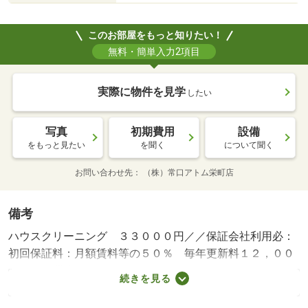
このお部屋をもっと知りたい！
無料・簡単入力2項目
実際に物件を見学
したい
写真
初期費用
設備
をもっと見たい
を聞く
について聞く
お問い合わせ先
（株）常口アトム栄町店
備考
ハウスクリーニング ３３０００円／／保証会社利用必：
初回保証料：月額賃料等の５０％ 毎年更新料１２，００
０円／平置駐／バストイレ別／エアコン／クロゼット／フ
続きを見る
ローリング／シャワー付洗面台／室内洗濯置／陽当り良好
／シューズボックス／温水洗浄便座／脱衣所／洗面所独立