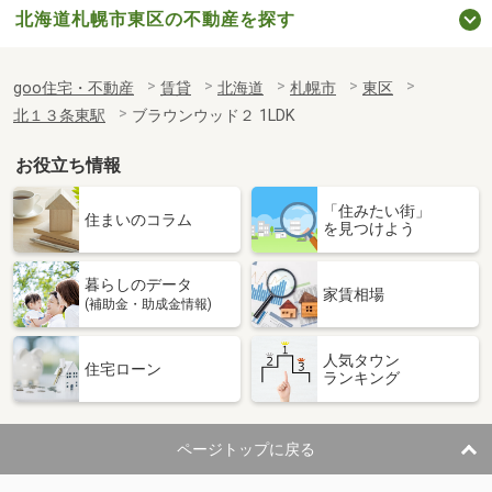
北海道札幌市東区の不動産を探す
goo住宅・不動産
賃貸
北海道
札幌市
東区
北１３条東駅
ブラウンウッド２ 1LDK
お役立ち情報
「住みたい街」
住まいのコラム
を見つけよう
暮らしのデータ
家賃相場
(補助金・助成金情報)
人気タウン
住宅ローン
ランキング
ページトップに戻る