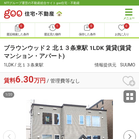
NTTグループ運営の不動産総合サイト goo住宅・不動産
0
1
0
0
最近検索した条件
最近見た物件
保存した条件
お気に入り
ブラウンウッド２ 北１３条東駅 1LDK 賃貸(賃貸
マンション・アパート)
1LDK / 北１３条東駅
情報提供元
SUUMO
6.30
賃料
万円
/ 管理費等なし
1
/
20