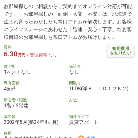
お部屋探しのご相談からご契約までオンライン対応が可能
です。 お部屋探しの「面倒・大変・不安」は、北海道で
生まれ育ったわたしたち常口アトムが解決します。お客様
のライフステージにあわせた「迅速・安心・丁寧」なお客
様目線のお部屋探しを常口アトムがお届けします。
賃料
初期費用
6.30
を知りたい
/ 管理費等 なし
万円
敷 / 礼
保証金
1ヶ月 / なし
なし
専有面積
間取り
2
1LDK(洋８ ＬＤ１２Ｋ２)
45m
所在階 / 階数
方位
1階 / 2階建
築年数
物件タイプ
2002年5月(築24年4ヶ月)
賃貸アパート
住所