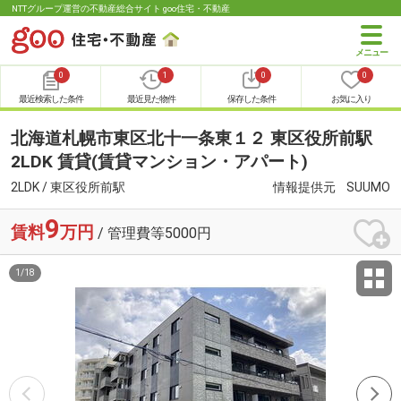
NTTグループ運営の不動産総合サイト goo住宅・不動産
0
1
0
0
最近検索した条件
最近見た物件
保存した条件
お気に入り
北海道札幌市東区北十一条東１２ 東区役所前駅
2LDK 賃貸(賃貸マンション・アパート)
2LDK / 東区役所前駅
情報提供元
SUUMO
9
賃料
万円
/ 管理費等5000円
1
/
18