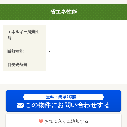
ン／クロゼット／浴室乾燥機／オートロック／室内洗濯置
省エネ性能
／システムキッチン／追焚機能浴室／温水洗浄便座／エレ
ベーター／洗面所独立／２口コンロ／駐輪場／宅配ボック
ス／ＣＡＴＶ／対面式キッチン／防犯カメラ／２４時間有
エネルギー消費性
人管理／ウォークインクロゼット／保証人不要／デザイナ
-
能
ーズ／ネット使用料不要／敷地内ごみ置き場／平面駐車場
／都市ガス／ウォークスルークロゼット／ＩＴ重説 対応
断熱性能
-
物件／初期費用カード決済可／ジーユーアリオ札幌店（シ
ョッピングセンター）まで９４６ｍ／イトーヨーカドーア
目安光熱費
-
リオ札幌店（スーパー）まで６７０ｍ／まいばすけっと北
１４条東１５丁目店（スーパー）まで７０３ｍ／セブンイ
レブン札幌北１２条東店（コンビニ）まで３５４ｍ／札幌
市立苗穂小学校（小学校）まで４４９ｍ／愛和新穂保育園
（幼稚園・保育園）まで２５９ｍ
無料・簡単2項目！
この物件にお問い合わせする
お気に入りに追加する