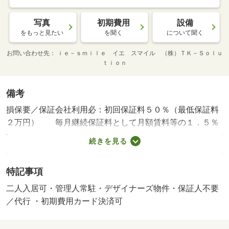
写真
初期費用
設備
をもっと見たい
を聞く
について聞く
お問い合わせ先
ｉｅ－ｓｍｉｌｅ イエ スマイル （株）ＴＫ－Ｓｏｌｕ
ｔｉｏｎ
備考
損保要／保証会社利用必：初回保証料５０％（最低保証料
２万円） 毎月継続保証料として月額賃料等の１．５％
が毎月かかります。 家賃等決済サービス利用料１０．
続きを見る
０００円／年／単身者可／二人入居可／退室清掃料 契約
時 ３８．５００円（税込） 冷暖房設備清掃料 契約
特記事項
時 ２２．０００円（税込） 契約事務手数料 契約
時 １１．０００円（税込） 安心サポート 月額
二人入居可・管理人常駐・デザイナーズ物件・保証人不要
１．８００円（税込） （火災保険料と２４時間管理
／代行 ・初期費用カード決済可
料） 給湯器リース料 月額 ２．４７５円（税込）
（北ガスより徴収）／バストイレ別／バルコニー／エアコ