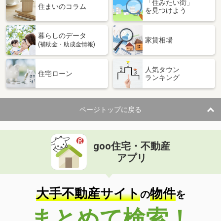
「住みたい街」
住まいのコラム
を見つけよう
暮らしのデータ
家賃相場
(補助金・助成金情報)
人気タウン
住宅ローン
ランキング
ページトップに戻る
goo住宅・不動産
アプリ
大手不動産サイト
物件
の
を
まとめて検索！