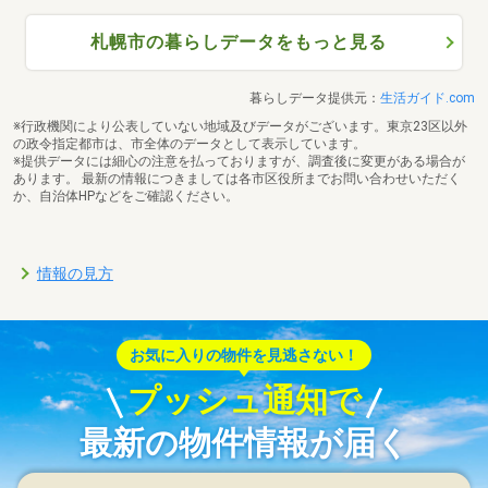
札幌市の暮らしデータをもっと見る
暮らしデータ提供元：
生活ガイド.com
※行政機関により公表していない地域及びデータがございます。東京23区以外
の政令指定都市は、市全体のデータとして表示しています。
※提供データには細心の注意を払っておりますが、調査後に変更がある場合が
あります。 最新の情報につきましては各市区役所までお問い合わせいただく
か、自治体HPなどをご確認ください。
情報の見方
お気に入りの物件を見逃さない！
プッシュ通知で
最新の物件情報が届く