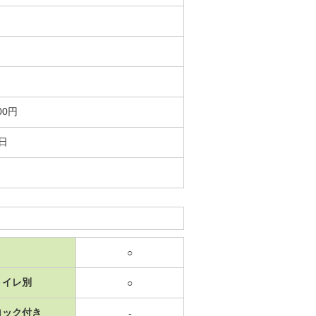
00円
4日
○
トイレ別
○
ロック付き
-