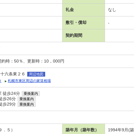
礼金
なし
敷引・償却
-
契約期間
可
約時：50％、更新時：10，000円
三十六条東２６
周辺地図
タ
札幌市東区周辺の家賃相場
 徒歩24分
乗換案内
徒歩26分
乗換案内
徒歩29分
乗換案内
９．５）
築年月（築年数）
1994年9月(築