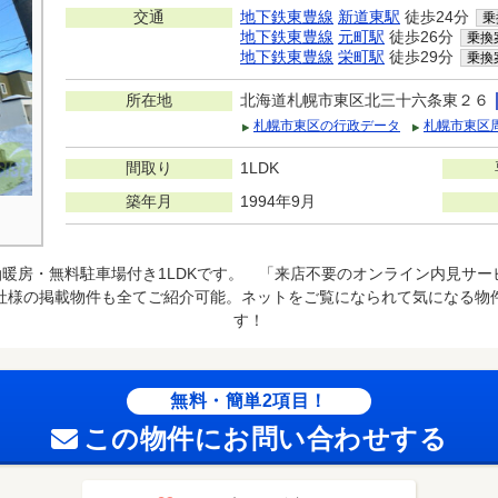
交通
地下鉄東豊線
新道東駅
徒歩24分
乗
地下鉄東豊線
元町駅
徒歩26分
乗換
地下鉄東豊線
栄町駅
徒歩29分
乗換
所在地
北海道札幌市東区北三十六条東２６
札幌市東区の行政データ
札幌市東区
間取り
1LDK
築年月
1994年9月
暖房・無料駐車場付き1LDKです。 「来店不要のオンライン内見サ
社様の掲載物件も全てご紹介可能。ネットをご覧になられて気になる物
す！
無料・簡単2項目！
この物件にお問い合わせする