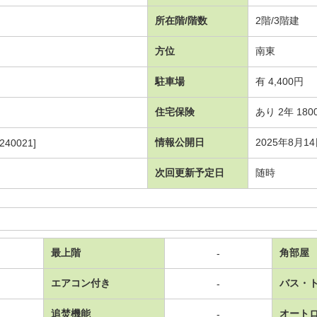
所在階/階数
2階/3階建
方位
南東
駐車場
有 4,400円
住宅保険
あり 2年 180
情報公開日
2025年8月1
240021]
次回更新予定日
随時
最上階
角部屋
-
エアコン付き
バス・
-
追焚機能
オート
-