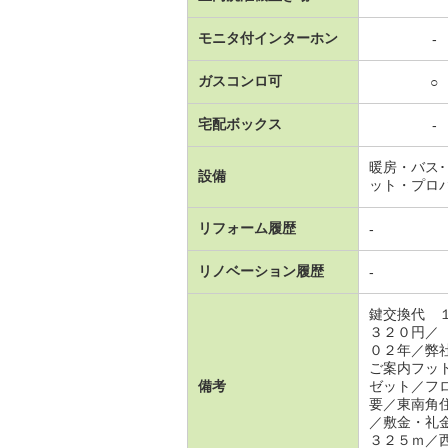
モニタ付インターホン
-
ガスコンロ可
○
宅配ボックス
-
暖房・バス
設備
ット・プロ
リフォーム履歴
-
リノベーション履歴
-
鍵交換代 
３２０円／
０２年／弊
ご案内フッ
備考
ゼット／フ
要／東南角
／敷金・礼
３２５ｍ／