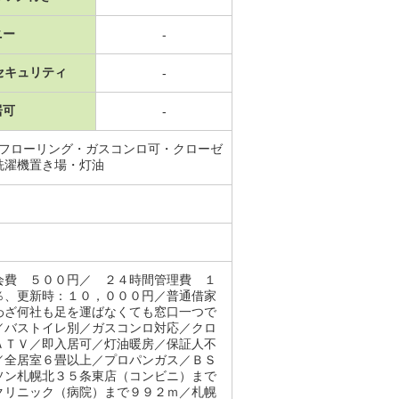
ニー
-
セキュリティ
-
居可
-
・フローリング・ガスコンロ可・クローゼ
洗濯機置き場・灯油
会費 ５００円／ ２４時間管理費 １
％、更新時：１０，０００円／普通借家
わざ何社も足を運ばなくても窓口一つで
／バストイレ別／ガスコンロ対応／クロ
ＡＴＶ／即入居可／灯油暖房／保証人不
／全居室６畳以上／プロパンガス／ＢＳ
ソン札幌北３５条東店（コンビニ）まで
クリニック（病院）まで９９２ｍ／札幌