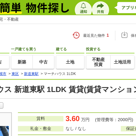
住宅・不動産
1
最近見た物件
保
一戸建てを買う
建てる
投資する
不動産
古
新築
中古
土地
土地活用
投資
幌市
>
東区
>
新道東駅
>
マーチハウス 1LDK
ス 新道東駅 1LDK 賃貸(賃貸マンシ
3.60
賃料
万円 (管理費等：2000円)
礼金・敷金
なし / なし
保証