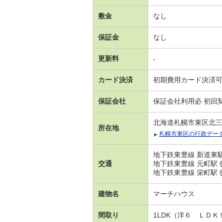
敷金
なし
保証金
なし
更新料
-
カード決済
初期費用カード決済
保証会社
保証会社利用必 初回契
北海道札幌市東区北
所在地
札幌市東区の行政デー
地下鉄東豊線 新道東駅
交通
地下鉄東豊線 元町駅 
地下鉄東豊線 栄町駅 
建物名
マーチハウス
間取り
1LDK（洋６ ＬＤＫ