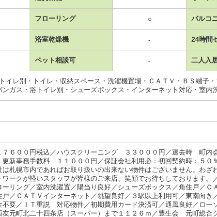
フローリング
バルコ
○
浴室乾燥機
24時間
-
ペット相談可
二人入
-
･トイレ別・トイレ・収納スペース・洗濯機置場・ＣＡＴＶ・ＢＳ端子
パンガス・浴トイレ別・シューズボックス・インターネット対応・室内
１７６００円税込／ハウスクリーニング ３３０００円／退去時 町内
 更新事務手数料 １１０００円／保証会社利用必：初回契約時：５０
社は札幌市内であればお取り扱いの出来ない物件はございません。わざ
トワークが軽いスタッフが皆様のご来店、笑顔でお待ちしております。
ローリング／室内洗濯置／陽当り良好／シューズボックス／角住戸／Ｃ
住戸／ＣＡＴＶインターネット／眺望良好／３駅以上利用可／東南向き
金不要／ＩＴ重説 対応物件／初期費用カード決済可／通風良好／ロー
西友元町北二十四条店（スーパー）まで１１２６ｍ／豊生会 元町総合