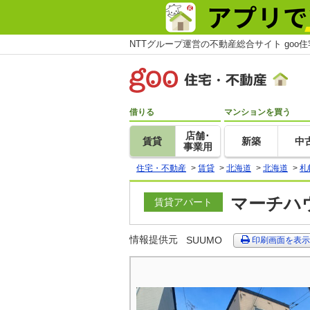
NTTグループ運営の不動産総合サイト goo
借りる
マンションを買う
店舗･
賃貸
新築
中
事業用
住宅・不動産
>
賃貸
>
北海道
>
北海道
>
札
マーチハウ
賃貸アパート
情報提供元
SUUMO
印刷画面を表示