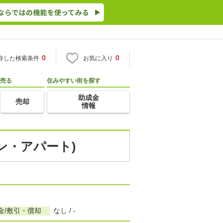
0
0
存した検索条件
お気に入り
売る
住みやすい街を探す
助成金
売却
情報
ョン・アパート)
金/敷引・償却
なし / -