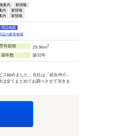
換案内
駅情報
案内
駅情報
案内
駅情報
周辺地図
周辺の家賃相場
専有面積
2
29.96m
築年数
築32年
ービス始めました」当社は「総合仲介」
件は全てまとめてお調べさせて頂きま