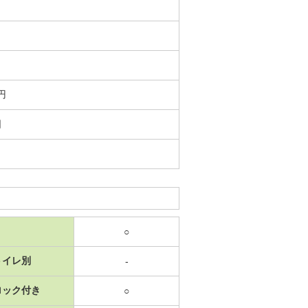
円
日
○
トイレ別
-
ロック付き
○