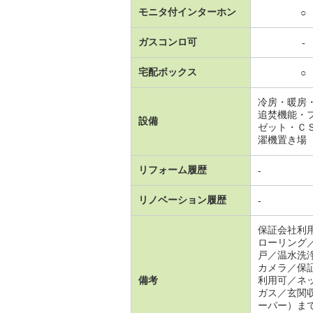
モニタ付インターホン
○
ガスコンロ可
-
宅配ボックス
○
冷房・暖房
追焚機能・
設備
ゼット・Ｃ
濯機置き場
リフォーム履歴
-
リノベーション履歴
-
保証会社利
ローリング
戸／温水洗
カメラ／保
備考
利用可／ネ
ガス／玄関
ーパー）ま