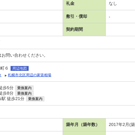
礼金
なし
敷引・償却
-
契約期間
可
はお問い合わせください。
生町６
周辺地図
タ
札幌市北区周辺の家賃相場
徒歩5分
乗換案内
徒歩8分
乗換案内
駅 徒歩21分
乗換案内
築年月（築年数）
2017年2月(