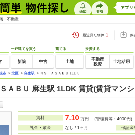
住宅・不動産
1
最近見た物件
保
一戸建てを買う
建てる
投資する
不動産
古
新築
中古
土地
土地活用
投資
幌市
>
北区
>
麻生駅
>
ＮＳ ＡＳＡＢＵ 1LDK
ＳＡＢＵ 麻生駅 1LDK 賃貸(賃貸マン
7.10
賃料
万円 (管理費等：4000円)
礼金・敷金
なし / 1ヶ月
保証金