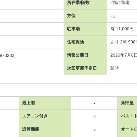
所在階/階数
2階/4階建
方位
北
駐車場
有 11,000円
住宅保険
あり 2年 900
情報公開日
2026年7月8
973232]
次回更新予定日
随時
最上階
角部屋
-
エアコン付き
バス・
○
追焚機能
オート
○