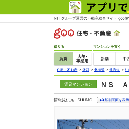
NTTグループ運営の不動産総合サイト goo
借りる
マンションを買う
店舗･
賃貸
新築
中
事業用
住宅・不動産
>
賃貸
>
北海道
>
北海道
>
札
ＮＳ Ａ
賃貸マンション
情報提供元
SUUMO
印刷画面を表示