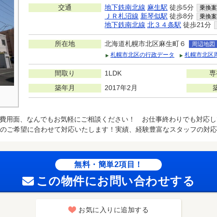
交通
地下鉄南北線
麻生駅
徒歩5分
乗換案
ＪＲ札沼線
新琴似駅
徒歩8分
乗換案
地下鉄南北線
北３４条駅
徒歩21分
所在地
北海道札幌市北区麻生町６
周辺地図
札幌市北区の行政データ
札幌市北区
間取り
1LDK
専
築年月
2017年2月
費用面、なんでもお気軽にご相談ください！ お仕事終わりでも対応してく
のご希望に合わせて対応いたします！実績、経験豊富なスタッフの対応
無料・簡単2項目！
この物件にお問い合わせする
お気に入りに追加する