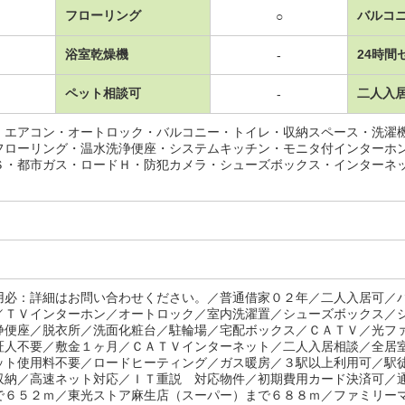
フローリング
バルコ
○
浴室乾燥機
24時間
-
ペット相談可
二人入
-
・エアコン・オートロック・バルコニー・トイレ・収納スペース・洗濯
フローリング・温水洗浄便座・システムキッチン・モニタ付インターホ
Ｓ・都市ガス・ロードＨ・防犯カメラ・シューズボックス・インターネ
用必：詳細はお問い合わせください。／普通借家０２年／二人入居可／
／ＴＶインターホン／オートロック／室内洗濯置／シューズボックス／
浄便座／脱衣所／洗面化粧台／駐輪場／宅配ボックス／ＣＡＴＶ／光フ
証人不要／敷金１ヶ月／ＣＡＴＶインターネット／二人入居相談／全居
ット使用料不要／ロードヒーティング／ガス暖房／３駅以上利用可／駅
収納／高速ネット対応／ＩＴ重説 対応物件／初期費用カード決済可／
で６５２ｍ／東光ストア麻生店（スーパー）まで６８８ｍ／ファミリー