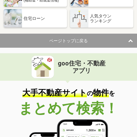
(補助金・助成金情報)
人気タウン
住宅ローン
ランキング
ページトップに戻る
goo住宅・不動産
アプリ
大手不動産サイト
物件
の
を
まとめて検索！