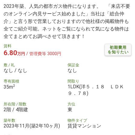
2023年築、人気の都市ガス物件になります。 「来店不要
のオンライン内見サービス始めました」当社は「総合仲
介」と言う形で営業しておりますので他社様の掲載物件も
全てご紹介可能。ネットをご覧になられて気になる物件は
全てまとめてお調べさせて頂きます！
賃料
初期費用
6.80
を知りたい
/ 管理費等 3000円
万円
敷 / 礼
保証金
なし / なし
なし
専有面積
間取り
2
1LDK(洋５．１８ ＬＤＫ
35m
９．７８)
所在階 / 階数
方位
2階 / 4階建
東
築年数
物件タイプ
2023年11月(築2年10ヶ月)
賃貸マンション