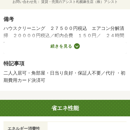
お問い合わせ先
賃貸・売買のアシスト札幌麻生店（株）アシスト
備考
ハウスクリーニング ２７５００円税込 エアコン分解清
掃 ２００００円税込／町内会費 １５０円／ ２４時間
管理費 １１００円／／保証会社利用必：初回契約時：５
続きを見る
０％、更新時：３０％／普通借家０２年／二人入居可／子
供可／弊社は札幌市内であればお取り扱いの出来ない物件
特記事項
はございません。わざわざ何社も足を運ばなくても窓口一
つでご案内フットワークが軽いスタッフが皆様のご来店、
二人入居可・角部屋・日当り良好・保証人不要／代行 ・初
笑顔でお待ちしております。／バストイレ別／エアコン／
期費用カード決済可
ガスコンロ対応／クロゼット／フローリング／シャワー付
洗面台／ＴＶインターホン／オートロック／室内洗濯置／
陽当り良好／シューズボックス／システムキッチン／角住
省エネ性能
戸／温水洗浄便座／脱衣所／洗面所独立／洗面化粧台／２
口コンロ／駐輪場／宅配ボックス／ＣＡＴＶ／即入居可／
対面式キッチン／防犯カメラ／グリル付／ウォークインク
エネルギー消費性
ロゼット／保証人不要／ＣＡＴＶインターネット／二人入