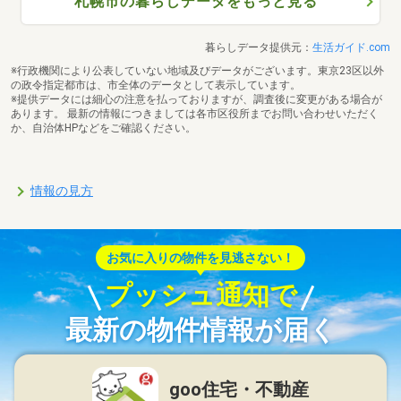
札幌市の暮らしデータをもっと見る
暮らしデータ提供元：
生活ガイド.com
※行政機関により公表していない地域及びデータがございます。東京23区以外
の政令指定都市は、市全体のデータとして表示しています。
※提供データには細心の注意を払っておりますが、調査後に変更がある場合が
あります。 最新の情報につきましては各市区役所までお問い合わせいただく
か、自治体HPなどをご確認ください。
情報の見方
お気に入りの物件を見逃さない！
プッシュ通知で
最新の物件情報が届く
goo住宅・不動産