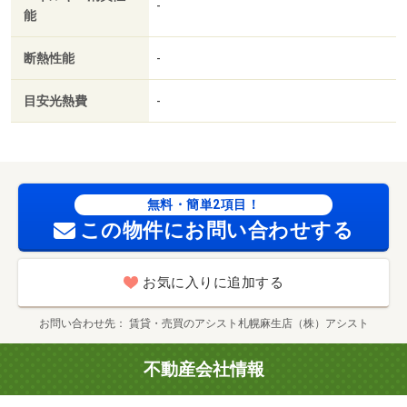
-
能
居相談／ネット使用料不要／眺望良好／ガス暖房／３駅以
上利用可／駅徒歩１０分以内／都市ガス／敷金・礼金不要
断熱性能
-
／ＩＴ重説 対応物件／初期費用カード決済可／通風良好
／セイコーマートあきもと店（コンビニ）まで４１ｍ／東
目安光熱費
-
光ストア北栄店（スーパー）まで５３４ｍ／社会医療法人
社団愛心館愛心メモリアル病院（病院）まで４４０ｍ／札
幌市北区役所（役所）まで７８５ｍ／北海道銀行北二十四
条支店（銀行）まで６１５ｍ／札幌北二十六条郵便局（郵
便局）まで４７７ｍ
無料・簡単2項目！
この物件にお問い合わせする
お気に入りに追加する
お問い合わせ先
賃貸・売買のアシスト札幌麻生店（株）アシスト
不動産会社情報