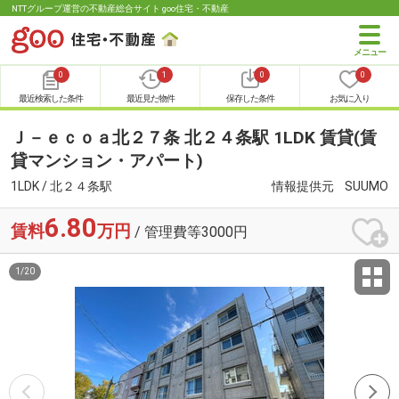
NTTグループ運営の不動産総合サイト goo住宅・不動産
0
1
0
0
最近検索した条件
最近見た物件
保存した条件
お気に入り
Ｊ－ｅｃｏａ北２７条 北２４条駅 1LDK 賃貸(賃
貸マンション・アパート)
1LDK / 北２４条駅
情報提供元
SUUMO
6.80
賃料
万円
/ 管理費等3000円
1
/
20