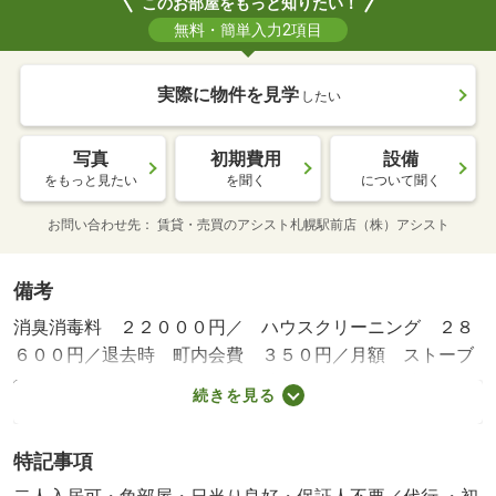
このお部屋をもっと知りたい！
無料・簡単入力2項目
実際に物件を見学
したい
写真
初期費用
設備
をもっと見たい
を聞く
について聞く
お問い合わせ先
賃貸・売買のアシスト札幌駅前店（株）アシスト
備考
消臭消毒料 ２２０００円／ ハウスクリーニング ２８
６００円／退去時 町内会費 ３５０円／月額 ストーブ
分解清掃 １６５００円／退去時 エアコン分解清掃 １
続きを見る
６５００円／ ２４時間管理費 ２４２０円／月額／保証
会社利用必：初回契約時：５０％、更新時：１３，０００
特記事項
円、月額：５５０円／普通借家０２年／二人入居可／子供
可／弊社は札幌市内であればお取り扱いの出来ない物件は