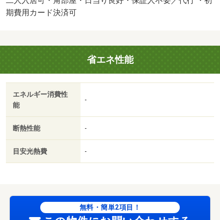
二人入居可・角部屋・日当り良好・保証人不要／代行 ・初
ございません。わざわざ何社も足を運ばなくても窓口一つ
期費用カード決済可
でご案内フットワークが軽いスタッフが皆様のご来店、笑
顔でお待ちしております。／バストイレ別／バルコニー／
エアコン／クロゼット／フローリング／シャワー付洗面台
省エネ性能
／室内洗濯置／陽当り良好／シューズボックス／システム
キッチン／角住戸／温水洗浄便座／脱衣所／洗面所独立／
洗面化粧台／２口コンロ／即入居可／礼金不要／ＩＨクッ
エネルギー消費性
キングヒーター／灯油暖房／保証人不要／敷金１ヶ月／二
-
能
人入居相談／南西角住戸／２沿線利用可／眺望良好／２４
時間換気システム／３駅以上利用可／駅徒歩５分以内／南
断熱性能
-
西向き／全居室６畳以上／ＩＴ重説 対応物件／初期費用
カード決済可／通風良好／ファミリーマート札幌麻生町５
目安光熱費
-
丁目店（コンビニ）まで１９５ｍ／東光ストア麻生店（ス
ーパー）まで４８７ｍ／医療法人社団北札幌病院（病院）
まで１９３ｍ／札幌市北区役所（役所）まで２５４３ｍ／
北海道銀行麻生支店（銀行）まで３２２ｍ／札幌麻生郵便
局（郵便局）まで４２３ｍ
無料・簡単2項目！