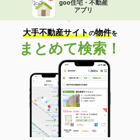
goo住宅・不動産
アプリ
大手不動産サイト
物件
の
を
まとめて検索！