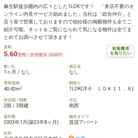
麻生駅徒歩圏内の広々とした1LDKです！ 「来店不要のオ
ンライン内見サービス始めました」当社は「総合仲介」と
言う形で営業しておりますので他社様の掲載物件も全てご
紹介可能。ネットをご覧になられて気になる物件は全てま
とめてお調べさせて頂きます！
賃料
初期費用
5.60
を知りたい
/ 管理費等 3500円
万円
敷 / 礼
保証金
1ヶ月 / なし
なし
専有面積
間取り
2
1LDK(洋６ ＬＤＫ１１．６)
40.42m
所在階 / 階数
方位
2階 / 3階建
南西
築年数
物件タイプ
2003年1月(築23年8ヶ月)
賃貸アパート
住所