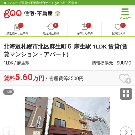
NTTグループ運営の不動産総合サイト goo住宅・不動産
0
1
0
0
最近検索した条件
最近見た物件
保存した条件
お気に入り
北海道札幌市北区麻生町５ 麻生駅 1LDK 賃貸(賃
貸マンション・アパート)
1LDK / 麻生駅
情報提供元
SUUMO
5.60
賃料
万円
/ 管理費等3500円
1
/
20