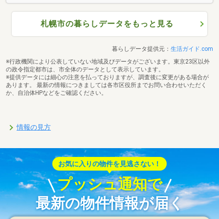
札幌市の暮らしデータをもっと見る
暮らしデータ提供元：
生活ガイド.com
※行政機関により公表していない地域及びデータがございます。東京23区以外
の政令指定都市は、市全体のデータとして表示しています。
※提供データには細心の注意を払っておりますが、調査後に変更がある場合が
あります。 最新の情報につきましては各市区役所までお問い合わせいただく
か、自治体HPなどをご確認ください。
情報の見方
お気に入りの物件を見逃さない！
プッシュ通知で
最新の物件情報が届く