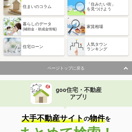
「住みたい街」
住まいのコラム
を見つけよう
暮らしのデータ
家賃相場
(補助金・助成金情報)
人気タウン
住宅ローン
ランキング
ページトップに戻る
goo住宅・不動産
アプリ
大手不動産サイト
物件
の
を