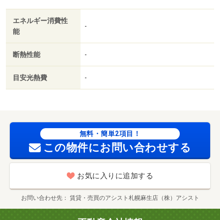
金不要／３口以上コンロ／対面式キッチン／防犯カメラ／
エネルギー消費性
ペット相談／オートバス／グリル付／保証人不要／二人入
-
能
居相談／２沿線利用可／ネット使用料不要／眺望良好／ロ
ードヒーティング／２４時間換気システム／クロゼット２
断熱性能
-
ヶ所／ガス暖房／浴室１坪以上／未入居／３駅以上利用可
／駅徒歩１０分以内／プロパンガス／ウォークインクロゼ
目安光熱費
-
ット２／礼金１ヶ月／ＩＴ重説 対応物件／初期費用カー
ド決済可／通風良好／ローソン札幌南１７条西店（コンビ
ニ）まで７０ｍ／ラルズマート１６条店（スーパー）まで
３９８ｍ／医療法人藻友会札幌いしやま病院（病院）まで
３０２ｍ／札幌市中央区役所（役所）まで２０８５ｍ／札
無料・簡単2項目！
幌市立伏見小学校（小学校）まで７５０ｍ／札幌市立山鼻
この物件にお問い合わせする
中学校（中学校）まで１１２５ｍ/賃貸戸数:11戸
お気に入りに追加する
お問い合わせ先
賃貸・売買のアシスト札幌麻生店（株）アシスト