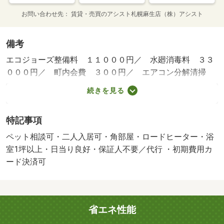
お問い合わせ先
賃貸・売買のアシスト札幌麻生店（株）アシスト
備考
エコジョーズ整備料 １１０００円／ 水廻消毒料 ３３
０００円／ 町内会費 ３００円／ エアコン分解清掃
２２０００円／ ２４時間管理費 １１００円／／保証会
続きを見る
社利用必：要確認／普通借家０２年／二人入居可／子供可
／ペット相談／弊社は札幌市内であればお取り扱いの出来
特記事項
ない物件はございません。わざわざ何社も足を運ばなくて
も窓口一つでご案内フットワークが軽いスタッフが皆様の
ペット相談可・二人入居可・角部屋・ロードヒーター・浴
ご来店、笑顔でお待ちしております。／バストイレ別／バ
室1坪以上・日当り良好・保証人不要／代行 ・初期費用カ
ルコニー／エアコン／ガスコンロ対応／クロゼット／フロ
ード決済可
ーリング／シャワー付洗面台／ＴＶインターホン／浴室乾
燥機／オートロック／室内洗濯置／陽当り良好／シューズ
ボックス／システムキッチン／追焚機能浴室／角住戸／温
省エネ性能
水洗浄便座／脱衣所／エレベーター／洗面所独立／洗面化
粧台／駐輪場／宅配ボックス／即入居可／ＢＳ・ＣＳ／敷