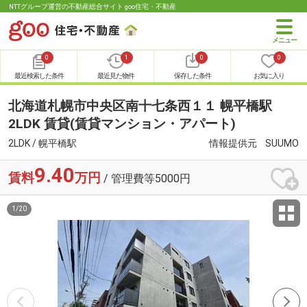
NTTグループ運営の不動産総合サイト goo住宅・不動産
0
1
0
0
最近検索した条件
最近見た物件
保存した条件
お気に入り
北海道札幌市中央区南十七条西１１ 幌平橋駅
2LDK 賃貸(賃貸マンション・アパート)
2LDK / 幌平橋駅
情報提供元
SUUMO
9.40
賃料
万円
/ 管理費等5000円
1
/
20