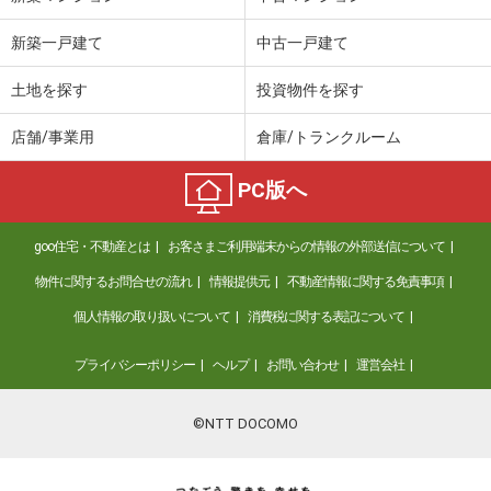
新築一戸建て
中古一戸建て
土地を探す
投資物件を探す
店舗/事業用
倉庫/トランクルーム
PC版へ
goo住宅・不動産とは
お客さまご利用端末からの情報の外部送信について
物件に関するお問合せの流れ
情報提供元
不動産情報に関する免責事項
個人情報の取り扱いについて
消費税に関する表記について
プライバシーポリシー
ヘルプ
お問い合わせ
運営会社
©NTT DOCOMO