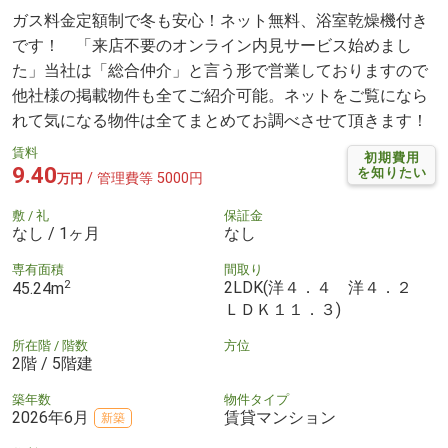
ガス料金定額制で冬も安心！ネット無料、浴室乾燥機付き
です！ 「来店不要のオンライン内見サービス始めまし
た」当社は「総合仲介」と言う形で営業しておりますので
他社様の掲載物件も全てご紹介可能。ネットをご覧になら
れて気になる物件は全てまとめてお調べさせて頂きます！
賃料
初期費用
9.40
を知りたい
/ 管理費等 5000円
万円
敷 / 礼
保証金
なし / 1ヶ月
なし
専有面積
間取り
2
2LDK(洋４．４ 洋４．２
45.24m
ＬＤＫ１１．３)
所在階 / 階数
方位
2階 / 5階建
築年数
物件タイプ
2026年6月
賃貸マンション
新築