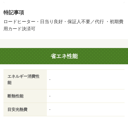
２年／学生さん、新社会人、転勤のお客様３月入居キャン
特記事項
ペーンスタート！！入居日が先だから不動産会社に行きに
くい、相談しづらい等考えていませんか？？３月入居の物
ロードヒーター・日当り良好・保証人不要／代行 ・初期費
件情報たくさん集めていますのでお気軽にお問合せご相談
用カード決済可
くださいませ。弊社は札幌市内であればお取り扱いの出来
ない物件はございません。わざわざ何社も足を運ばなくて
も窓口一つでご案内フットワークが軽いスタッフが皆様の
省エネ性能
ご来店、笑顔でお待ちしております。／バストイレ別／エ
アコン／ガスコンロ対応／クロゼット／フローリング／シ
ャワー付洗面台／オートロック／室内洗濯置／陽当り良好
エネルギー消費性
／シューズボックス／システムキッチン／脱衣所／洗面所
-
能
独立／洗面化粧台／即入居可／ＢＳ・ＣＳ／３口以上コン
ロ／グリル付／全居室洋室／灯油暖房／保証人不要／眺望
断熱性能
-
良好／ロードヒーティング／クロゼット２ヶ所／３駅以上
利用可／駅徒歩１０分以内／全居室６畳以上／全居室８畳
目安光熱費
-
以上／プロパンガス／敷金・礼金不要／ＩＴ重説 対応物
件／初期費用カード決済可／通風良好／ローソン札幌南４
条西十五丁目店（コンビニ）まで１８９ｍ／東光ストア西