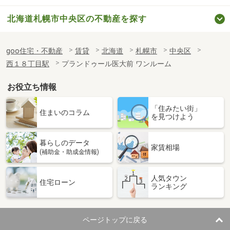
北海道札幌市中央区の不動産を探す
goo住宅・不動産
賃貸
北海道
札幌市
中央区
西１８丁目駅
プランドゥール医大前 ワンルーム
お役立ち情報
「住みたい街」
住まいのコラム
を見つけよう
暮らしのデータ
家賃相場
(補助金・助成金情報)
人気タウン
住宅ローン
ランキング
ページトップに戻る