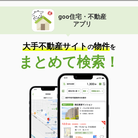
goo住宅・不動産
アプリ
大手不動産サイト
物件
の
を
まとめて検索！