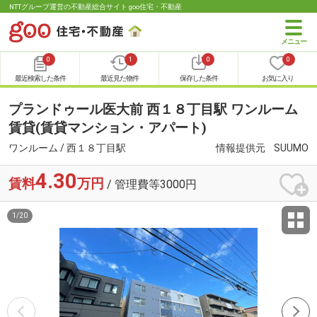
NTTグループ運営の不動産総合サイト goo住宅・不動産
0
1
0
0
最近検索した条件
最近見た物件
保存した条件
お気に入り
プランドゥール医大前 西１８丁目駅 ワンルーム
賃貸(賃貸マンション・アパート)
ワンルーム / 西１８丁目駅
情報提供元
SUUMO
4.30
賃料
万円
/ 管理費等3000円
1
/
20