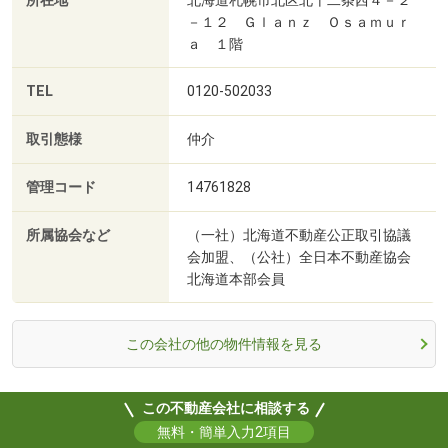
所在地
北海道札幌市北区北十二条西４－２
－１２ Ｇｌａｎｚ Ｏｓａｍｕｒ
ａ １階
TEL
0120-502033
取引態様
仲介
管理コード
14761828
所属協会など
（一社）北海道不動産公正取引協議
会加盟、（公社）全日本不動産協会
北海道本部会員
この会社の他の物件情報を見る
この不動産会社に相談する
無料・簡単入力2項目