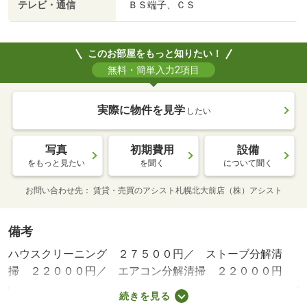
テレビ・通信
ＢＳ端子、ＣＳ
このお部屋をもっと知りたい！
無料・簡単入力2項目
実際に物件を見学
したい
写真
初期費用
設備
をもっと見たい
を聞く
について聞く
お問い合わせ先
賃貸・売買のアシスト札幌北大前店（株）アシスト
備考
ハウスクリーニング ２７５００円／ ストーブ分解清
掃 ２２０００円／ エアコン分解清掃 ２２０００円
／ ２４時間管理費 １６５０円／／保証会社利用必：初
続きを見る
回契約時：５０％、更新時：１０，０００円／普通借家０