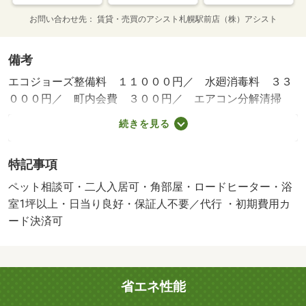
お問い合わせ先
賃貸・売買のアシスト札幌駅前店（株）アシスト
備考
エコジョーズ整備料 １１０００円／ 水廻消毒料 ３３
０００円／ 町内会費 ３００円／ エアコン分解清掃
２２０００円／ ２４時間管理費 １１００円／／保証会
続きを見る
社利用必：要確認／普通借家０２年／二人入居可／子供可
／ペット相談／弊社は札幌市内であればお取り扱いの出来
特記事項
ない物件はございません。わざわざ何社も足を運ばなくて
も窓口一つでご案内フットワークが軽いスタッフが皆様の
ペット相談可・二人入居可・角部屋・ロードヒーター・浴
ご来店、笑顔でお待ちしております。／バストイレ別／バ
室1坪以上・日当り良好・保証人不要／代行 ・初期費用カ
ルコニー／エアコン／ガスコンロ対応／クロゼット／フロ
ード決済可
ーリング／シャワー付洗面台／ＴＶインターホン／浴室乾
燥機／オートロック／室内洗濯置／陽当り良好／シューズ
ボックス／システムキッチン／追焚機能浴室／角住戸／温
省エネ性能
水洗浄便座／脱衣所／エレベーター／洗面所独立／洗面化
粧台／駐輪場／宅配ボックス／即入居可／ＢＳ・ＣＳ／敷