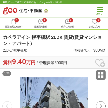
NTTグループ運営の不動産総合サイト goo住宅・不動産
0
1
0
0
最近検索した条件
最近見た物件
保存した条件
お気に入り
カペラアイン 幌平橋駅 2LDK 賃貸(賃貸マンショ
ン・アパート)
2LDK / 幌平橋駅
情報提供元
SUUMO
9.40
賃料
万円
/ 管理費等5000円
1
/
20