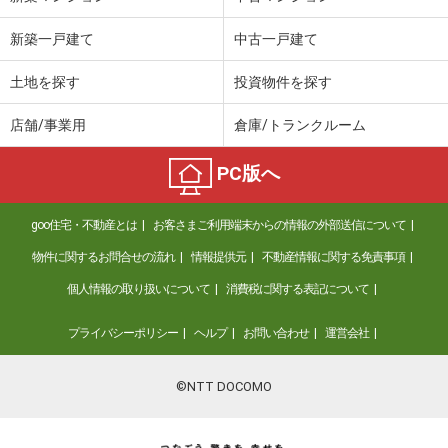
新築一戸建て
中古一戸建て
土地を探す
投資物件を探す
店舗/事業用
倉庫/トランクルーム
PC版へ
goo住宅・不動産とは
お客さまご利用端末からの情報の外部送信について
物件に関するお問合せの流れ
情報提供元
不動産情報に関する免責事項
個人情報の取り扱いについて
消費税に関する表記について
プライバシーポリシー
ヘルプ
お問い合わせ
運営会社
©NTT DOCOMO