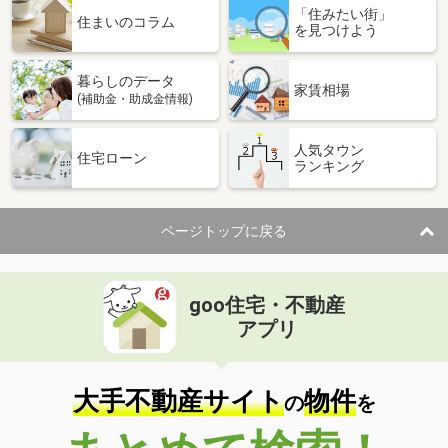
「住みたい街」
住まいのコラム
を見つけよう
暮らしのデータ
家賃相場
(補助金・助成金情報)
人気タウン
住宅ローン
ランキング
ページトップに戻る
goo住宅・不動産
アプリ
大手不動産サイト
物件
の
を