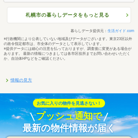
札幌市の暮らしデータをもっと見る
暮らしデータ提供元：
生活ガイド.com
※行政機関により公表していない地域及びデータがございます。東京23区以外
の政令指定都市は、市全体のデータとして表示しています。
※提供データには細心の注意を払っておりますが、調査後に変更がある場合が
あります。 最新の情報につきましては各市区役所までお問い合わせいただく
か、自治体HPなどをご確認ください。
情報の見方
お気に入りの物件を見逃さない！
プッシュ通知で
最新の物件情報が届く