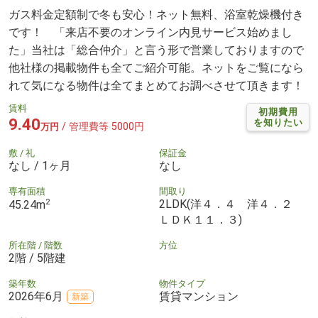
ガス料金定額制で冬も安心！ネット無料、浴室乾燥機付き
です！ 「来店不要のオンライン内見サービス始めまし
た」当社は「総合仲介」と言う形で営業しておりますので
他社様の掲載物件も全てご紹介可能。ネットをご覧になら
れて気になる物件は全てまとめてお調べさせて頂きます！
賃料
初期費用
9.40
を知りたい
/ 管理費等 5000円
万円
敷 / 礼
保証金
なし / 1ヶ月
なし
専有面積
間取り
2
2LDK(洋４．４ 洋４．２
45.24m
ＬＤＫ１１．３)
所在階 / 階数
方位
2階 / 5階建
築年数
物件タイプ
2026年6月
賃貸マンション
新築