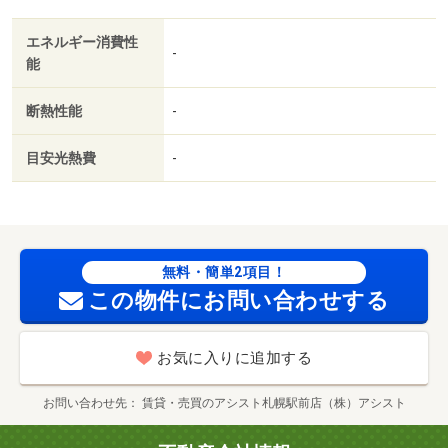
金不要／３口以上コンロ／対面式キッチン／防犯カメラ／
エネルギー消費性
ペット相談／オートバス／グリル付／保証人不要／二人入
-
能
居相談／２沿線利用可／ネット使用料不要／眺望良好／ロ
ードヒーティング／２４時間換気システム／クロゼット２
断熱性能
-
ヶ所／ガス暖房／浴室１坪以上／未入居／３駅以上利用可
／駅徒歩１０分以内／プロパンガス／ウォークインクロゼ
目安光熱費
-
ット２／礼金１ヶ月／ＩＴ重説 対応物件／初期費用カー
ド決済可／通風良好／ローソン札幌南１７条西店（コンビ
ニ）まで７０ｍ／ラルズマート１６条店（スーパー）まで
３９８ｍ／医療法人藻友会札幌いしやま病院（病院）まで
３０２ｍ／札幌市中央区役所（役所）まで２０８５ｍ／札
無料・簡単2項目！
幌市立伏見小学校（小学校）まで７５０ｍ／札幌市立山鼻
この物件にお問い合わせする
中学校（中学校）まで１１２５ｍ/賃貸戸数:11戸
お気に入りに追加する
お問い合わせ先
賃貸・売買のアシスト札幌駅前店（株）アシスト