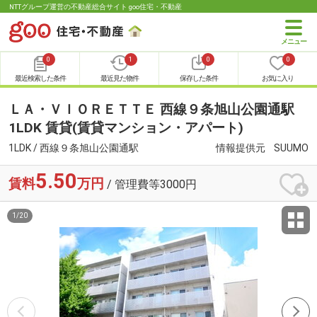
NTTグループ運営の不動産総合サイト goo住宅・不動産
0
1
0
0
最近検索した条件
最近見た物件
保存した条件
お気に入り
ＬＡ・ＶＩＯＲＥＴＴＥ 西線９条旭山公園通駅
1LDK 賃貸(賃貸マンション・アパート)
1LDK / 西線９条旭山公園通駅
情報提供元
SUUMO
5.50
賃料
万円
/ 管理費等3000円
1
/
20