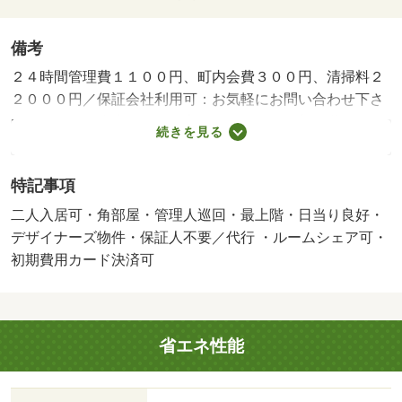
備考
２４時間管理費１１００円、町内会費３００円、清掃料２
２０００円／保証会社利用可：お気軽にお問い合わせ下さ
いませ☆／単身者可／二人入居可／子供可／初期費用クレ
続きを見る
ジット決済可能☆／バストイレ別／バルコニー／エアコン
／ガスコンロ対応／クロゼット／フローリング／シャワー
特記事項
付洗面台／ＴＶインターホン／オートロック／室内洗濯置
／陽当り良好／シューズボックス／システムキッチン／角
二人入居可・角部屋・管理人巡回・最上階・日当り良好・
住戸／温水洗浄便座／脱衣所／エレベーター／洗面所独立
デザイナーズ物件・保証人不要／代行 ・ルームシェア可・
／洗面化粧台／２口コンロ／駐輪場／宅配ボックス／ＣＡ
初期費用カード決済可
ＴＶ／光ファイバー／礼金不要／最上階／ＢＳ・ＣＳ／対
面式キッチン／防犯カメラ／照明付／全居室洋室／ウォー
クインクロゼット／灯油暖房／保証人不要／ＣＡＴＶイン
省エネ性能
ターネット／二人入居相談／全居室フローリング／デザイ
ナーズ／ＣＳ／ネット専用回線／２４時間換気システム／
外壁コンクリート／ルームシェア相談／学生相談／３駅以