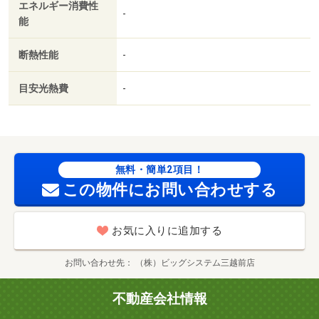
エネルギー消費性
上利用可／路面電車沿線／駅徒歩５分以内／敷地内ごみ置
-
能
き場／平面駐車場／シャワールーム／ＢＳ／高速ネット対
応／保証会社利用可／ＩＴ重説 対応物件／初期費用カー
断熱性能
-
ド決済可／通風良好／巡回管理／まいばすけっと南９条西
１７丁目店（スーパー）まで７９ｍ／東光ストア西線６条
目安光熱費
-
店（スーパー）まで５７４ｍ／ファミリーマート札幌南８
条西１８丁目店（コンビニ）まで３５２ｍ／ローソン札幌
南１１条店（コンビニ）まで４４６ｍ／サツドラ西線店
（ドラッグストア）まで５４３ｍ／ＤＣＭ旭ヶ丘店（ホー
ムセンター）まで９３２ｍ/賃貸戸数:14戸
無料・簡単2項目！
この物件にお問い合わせする
お気に入りに追加する
お問い合わせ先
（株）ビッグシステム三越前店
不動産会社情報