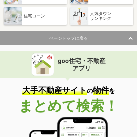
人気タウン
住宅ローン
ランキング
ページトップに戻る
goo住宅・不動産
アプリ
大手不動産サイト
物件
の
を
まとめて検索！