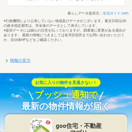
暮らしデータ提供元：
生活ガイド.com
※行政機関により公表していない地域及びデータがございます。東京23区以外
の政令指定都市は、市全体のデータとして表示しています。
※提供データには細心の注意を払っておりますが、調査後に変更がある場合が
あります。 最新の情報につきましては各市区役所までお問い合わせいただく
か、自治体HPなどをご確認ください。
情報の見方
お気に入りの物件を見逃さない！
プッシュ通知で
最新の物件情報が届く
goo住宅・不動産