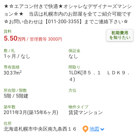
★☆エアコン付きで快適★オシャレなデザイナーズマンシ
ョン☆★ 当店は札幌市内のお部屋を全てご紹介可能です
☆お問い合わせは【011-200-3355】までご連絡下さい☆
賃料
初期費用
5.50
を知りたい
/ 管理費等 3000円
万円
敷 / 礼
保証金
1ヶ月 / なし
なし
専有面積
間取り
2
1LDK(洋５．１ ＬＤＫ９．
30.37m
４)
所在階 / 階数
方位
5階 / 5階建
築年数
物件タイプ
2011年3月(築15年6ヶ月)
賃貸マンション
住所
北海道札幌市中央区南九条西１６
地図