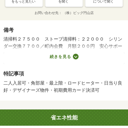
をもっと見たい
を聞く
について聞く
お問い合わせ先
（株）ビッグ円山店
備考
清掃料２７５００ ストーブ清掃料：２２０００ シリン
ダー交換７７００／町内会費 月額２００円 安心サポー
ト 月額１８００円 給湯器リース料 月額１５９５円／
続きを見る
保証会社利用必：・初回保証料５０％（最低保証料２万
円） ・毎月継続保証料として月額賃料等の１．５％が毎
特記事項
月かかります。 ・家賃等決済サービス利用料１０，０
００円／年／普通借家２年／二人入居可／子供可／更新
二人入居可・角部屋・最上階・ロードヒーター・日当り良
料 ５０００円／バストイレ別／バルコニー／エアコン／
好・デザイナーズ物件・初期費用カード決済可
ガスコンロ対応／クロゼット／シャワー付洗面台／ＴＶイ
ンターホン／オートロック／室内洗濯置／陽当り良好／シ
ューズボックス／システムキッチン／追焚機能浴室／角住
省エネ性能
戸／温水洗浄便座／脱衣所／エレベーター／洗面所独立／
洗面化粧台／２口コンロ／宅配ボックス／ＣＡＴＶ／礼金