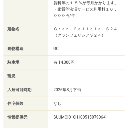
賃料等の１.５％が毎月かかります。
・家賃等決済サービス利用料１０，
０００円/年
建物名
Ｇｒａｎ Ｆｅｌｉｃｉａ Ｓ２４
（グランフェリシアＳ２４）
建物構造
RC
駐車場
有 14,300円
現況
入居可能時期
2026年8月下旬
住宅保険
なし
情報提供元
SUUMO[010H100515879064]