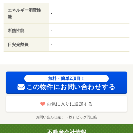
不要／最上階／ＢＳ・ＣＳ／防犯カメラ／独立型キッチン
エネルギー消費性
／全居室洋室／ＣＡＴＶインターネット／二人入居相談／
-
能
全居室フローリング／デザイナーズ／ＣＳ／ロードヒーテ
ィング／駅徒歩１０分以内／敷地内ごみ置き場／都市ガス
断熱性能
-
／ＢＳ／保証会社利用可／ＩＴ重説 対応物件／初期費用
カード決済可／無印良品コープさっぽろやまはな店（ショ
目安光熱費
-
ッピングセンター）まで７６９ｍ／西松屋アクロスプラザ
札幌南２２条店（ショッピングセンター）まで１１８３ｍ
／コープさっぽろやまはな店（スーパー）まで７６９ｍ／
セイコーマートたかだ店（コンビニ）まで１３９ｍ／セブ
ンイレブン札幌南２１条西１４丁目店（コンビニ）まで７
無料・簡単2項目！
７３ｍ／ツルハドラッグ南２２条店（ドラッグストア）ま
この物件にお問い合わせする
で７３５ｍ/賃貸戸数:16戸
お気に入りに追加する
お問い合わせ先
（株）ビッグ円山店
不動産会社情報