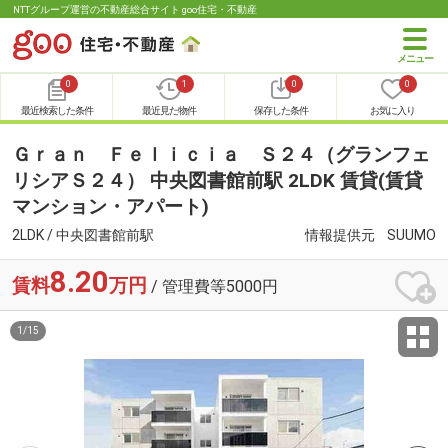
NTTグループ運営の不動産総合サイト goo住宅・不動産
0
1
0
0
最近検索した条件
最近見た物件
保存した条件
お気に入り
Ｇｒａｎ Ｆｅｌｉｃｉａ Ｓ２４（グランフェ
リシアＳ２４） 中央図書館前駅 2LDK 賃貸(賃貸
マンション・アパート)
2LDK / 中央図書館前駅
情報提供元
SUUMO
8.20
賃料
万円
/ 管理費等5000円
1
/
15