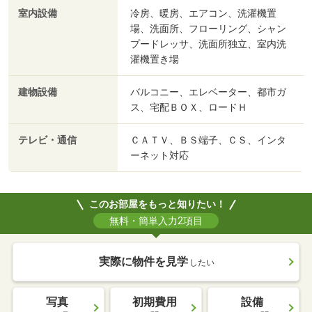
室内設備
冷房、暖房、エアコン、洗濯機置
場、洗面所、フローリング、シャン
プードレッサ、洗面所独立、室内洗
濯機置き場
建物設備
バルコニー、エレベーター、都市ガ
ス、宅配ＢＯＸ、ロードＨ
テレビ・通信
ＣＡＴＶ、ＢＳ端子、ＣＳ、インタ
ーネット対応
このお部屋をもっと知りたい！
無料・簡単入力2項目
実際に物件を見学
したい
写真
初期費用
設備