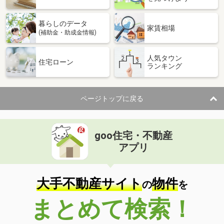
暮らしのデータ
家賃相場
(補助金・助成金情報)
人気タウン
住宅ローン
ランキング
ページトップに戻る
goo住宅・不動産
アプリ
大手不動産サイト
物件
の
を
まとめて検索！