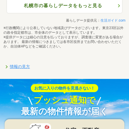
札幌市の暮らしデータをもっと見る
暮らしデータ提供元：
生活ガイド.com
※行政機関により公表していない地域及びデータがございます。東京23区以外
の政令指定都市は、市全体のデータとして表示しています。
※提供データには細心の注意を払っておりますが、調査後に変更がある場合が
あります。 最新の情報につきましては各市区役所までお問い合わせいただく
か、自治体HPなどをご確認ください。
情報の見方
お気に入りの物件を見逃さない！
プッシュ通知で
最新の物件情報が届く