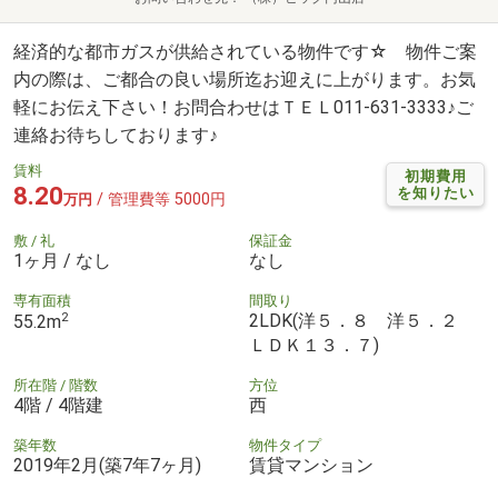
経済的な都市ガスが供給されている物件です☆ 物件ご案
内の際は、ご都合の良い場所迄お迎えに上がります。お気
軽にお伝え下さい！お問合わせはＴＥＬ011-631-3333♪ご
連絡お待ちしております♪
賃料
初期費用
8.20
を知りたい
/ 管理費等 5000円
万円
敷 / 礼
保証金
1ヶ月 / なし
なし
専有面積
間取り
2
2LDK(洋５．８ 洋５．２
55.2m
ＬＤＫ１３．７)
所在階 / 階数
方位
4階 / 4階建
西
築年数
物件タイプ
2019年2月(築7年7ヶ月)
賃貸マンション