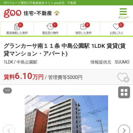
NTTグループ運営の不動産総合サイト goo住宅・不動産
0
1
0
0
最近検索した条件
最近見た物件
保存した条件
お気に入り
グランカーサ南１１条 中島公園駅 1LDK 賃貸(賃
貸マンション・アパート)
1LDK / 中島公園駅
情報提供元
SUUMO
6.10
賃料
万円
/ 管理費等5000円
1
/
2