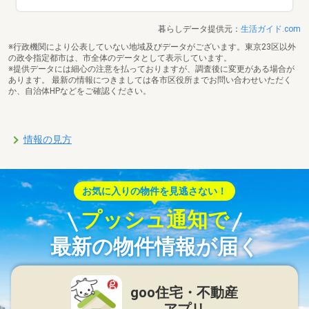
暮らしデータ提供元：
生活ガイド.com
※行政機関により公表していない地域及びデータがございます。東京23区以外
の政令指定都市は、市全体のデータとして表示しています。
※提供データには細心の注意を払っておりますが、調査後に変更がある場合が
あります。 最新の情報につきましては各市区役所までお問い合わせいただく
か、自治体HPなどをご確認ください。
情報の見方
お気に入りの物件を見逃さない！
プッシュ通知で
最新の物件情報が届く
goo住宅・不動産