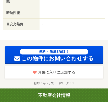
能
ット相談／全居室洋室／灯油暖房／仲介手数料不要／ガス
レンジ付／２沿線利用可／ネット使用料不要／トランクル
断熱性能
-
ーム／ロードヒーティング／カーポート／２駅利用可／路
面電車沿線／駅徒歩１０分以内／タワー型マンション／敷
目安光熱費
-
地内ごみ置き場／平面駐車場／当社管理物件／プロパンガ
ス／玄関収納／ＢＳ／全室照明付／１Ｆベーカリーカフ
ェ ペンギン／東光ストア（スーパー）まで８００ｍ／郵
便局（郵便局）まで１５０ｍ／ローソン（コンビニ）まで
２００ｍ／ラルズマート（スーパー）まで８５ｍ/賃貸戸
無料・簡単2項目！
数:72戸
この物件にお問い合わせする
お気に入りに追加する
お問い合わせ先
（株）タカラ
不動産会社情報