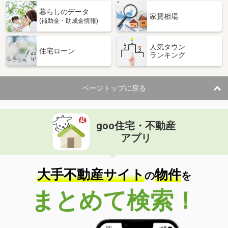
暮らしのデータ
家賃相場
(補助金・助成金情報)
人気タウン
住宅ローン
ランキング
ページトップに戻る
goo住宅・不動産
アプリ
大手不動産サイト
物件
の
を
まとめて検索！