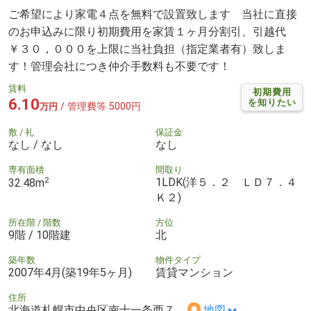
ご希望により家電４点を無料で設置致します 当社に直接
のお申込みに限り初期費用を家賃１ヶ月分割引、引越代
￥３０，０００を上限に当社負担（指定業者有）致しま
す！管理会社につき仲介手数料も不要です！
賃料
初期費用
6.10
を知りたい
/ 管理費等 5000円
万円
敷 / 礼
保証金
なし / なし
なし
専有面積
間取り
2
1LDK(洋５．２ ＬＤ７．４
32.48m
Ｋ２)
所在階 / 階数
方位
9階 / 10階建
北
築年数
物件タイプ
2007年4月(築19年5ヶ月)
賃貸マンション
住所
北海道札幌市中央区南十一条西７
地図