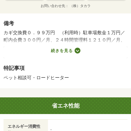
お問い合わせ先
（株）タカラ
備考
カギ交換費０．９９万円 （利用時）駐車場敷金１万円／
町内会費３００円／月、２４時間管理料１２１０円／月、
エアコン洗浄料１６５００円／保証会社利用必：ＲＯＯ
続きを見る
Ｍ ｉＤ（エポスカード）利用可。初回保証料は月額家賃
等の５０％、月次保証料は１．５％。大手法人契約の場合
特記事項
は契約不要／仲介手数料不要／ペット相談／事務所利用不
可／ペット飼育時は礼金１ヶ月＋消毒料２．２万円、ネッ
ペット相談可・ロードヒーター
ト無料、駐輪登録料５，５００円／台。清掃料（退去時）
３８，７２０円（税込）【エアコンは寒冷地用ではありま
せん】法人契約の場合敷金１ヶ月、礼金１ヶ月 駐車
省エネ性能
場の空き状況等は ［要確認］／バストイレ別／バルコニ
ー／エアコン／クロゼット／シャワー付洗面台／ＴＶイン
ターホン／オートロック／室内洗濯置／温水洗浄便座／脱
エネルギー消費性
衣所／洗面所独立／駐輪場／ＣＡＴＶ／光ファイバー／ペ
-