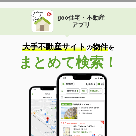
goo住宅・不動産
アプリ
大手不動産サイト
物件
の
を
まとめて検索！