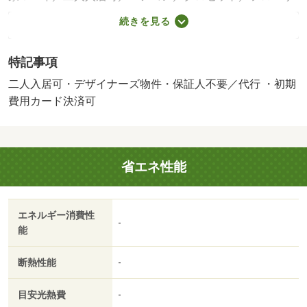
ング／ＴＶインターホン／オートロック／室内洗濯置／シ
続きを見る
ューズボックス／システムキッチン／温水洗浄便座／脱衣
所／洗面化粧台／駐輪場／ＣＡＴＶ／光ファイバー／即入
特記事項
居可／ＢＳ・ＣＳ／灯油暖房／保証人不要／ＣＡＴＶイン
ターネット／二人入居相談／２４時間緊急通報システム／
二人入居可・デザイナーズ物件・保証人不要／代行 ・初期
全居室フローリング／デザイナーズ／ネット使用料不要／
費用カード決済可
３駅以上利用可／駅徒歩１０分以内／敷地内ごみ置き場／
プロパンガス／玄関収納／高速ネット対応／敷金・礼金不
要／ＩＴ重説 対応物件／初期費用カード決済可／通風良
省エネ性能
好／マックスバリュマルヤマクラス店（スーパー）まで４
９４ｍ／わくわく広場札幌円山店（スーパー）まで４６８
ｍ／セブンイレブン札幌南円山店（コンビニ）まで１５２
エネルギー消費性
ｍ／ファミリーマート札幌円山裏参道店（コンビニ）まで
-
能
３６３ｍ／アインズ＆トルペマルヤマクラス店（ドラッグ
ストア）まで４９０ｍ/賃貸戸数:23戸
断熱性能
-
目安光熱費
-