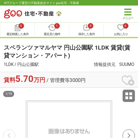
NTTグループ運営の不動産総合サイト goo住宅・不動産
0
1
0
0
最近検索した条件
最近見た物件
保存した条件
お気に入り
スペランツァマルヤマ 円山公園駅 1LDK 賃貸(賃
貸マンション・アパート)
1LDK / 円山公園駅
情報提供元
SUUMO
5.70
賃料
万円
/ 管理費等3000円
1
/
19