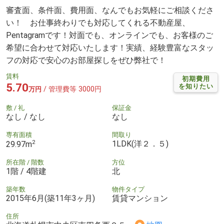
審査面、条件面、費用面、なんでもお気軽にご相談くださ
い！ お仕事終わりでも対応してくれる不動産屋、
Pentagramです！対面でも、オンラインでも、お客様のご
希望に合わせて対応いたします！実績、経験豊富なスタッ
フの対応で安心のお部屋探しをぜひ弊社で！
賃料
初期費用
5.70
を知りたい
/ 管理費等 3000円
万円
敷 / 礼
保証金
なし / なし
なし
専有面積
間取り
2
1LDK(洋２．５)
29.97m
所在階 / 階数
方位
1階 / 4階建
北
築年数
物件タイプ
2015年6月(築11年3ヶ月)
賃貸マンション
住所