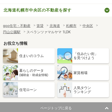
北海道札幌市中央区の不動産を探す
goo住宅・不動産
賃貸
北海道
札幌市
中央区
円山公園駅
スペランツァマルヤマ 1LDK
お役立ち情報
「住みたい街」
住まいのコラム
を見つけよう
暮らしのデータ
家賃相場
(補助金・助成金情報)
人気タウン
住宅ローン
ランキング
ページトップに戻る