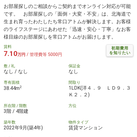
お部屋探しのご相談からご契約までオンライン対応が可能
です。 お部屋探しの「面倒・大変・不安」は、北海道で
生まれ育ったわたしたち常口アトムが解決します。お客様
のライフステージにあわせた「迅速・安心・丁寧」なお客
様目線のお部屋探しを常口アトムがお届けします。
賃料
初期費用
7.10
を知りたい
/ 管理費等 5000円
万円
敷 / 礼
保証金
なし / なし
なし
専有面積
間取り
2
1LDK(洋４．９ ＬＤ９．３
38.44m
Ｋ２．２)
所在階 / 階数
方位
3階 / 4階建
築年数
物件タイプ
2022年9月(築4年)
賃貸マンション