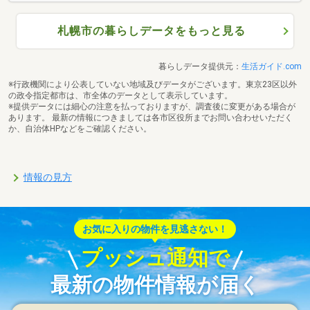
札幌市の暮らしデータをもっと見る
暮らしデータ提供元：
生活ガイド.com
※行政機関により公表していない地域及びデータがございます。東京23区以外
の政令指定都市は、市全体のデータとして表示しています。
※提供データには細心の注意を払っておりますが、調査後に変更がある場合が
あります。 最新の情報につきましては各市区役所までお問い合わせいただく
か、自治体HPなどをご確認ください。
情報の見方
お気に入りの物件を見逃さない！
プッシュ通知で
最新の物件情報が届く