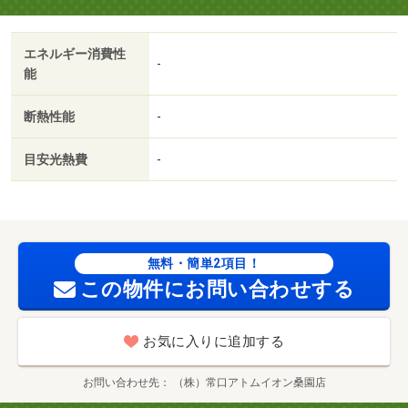
／防犯カメラ／独立型キッチン／ペット相談／ウォークイ
ンクロゼット／保証人不要／二人入居相談／全居室フロー
エネルギー消費性
リング／デザイナーズ／ネット専用回線／ネット使用料不
-
能
要／２４時間換気システム／複層ガラス／ガス暖房／３駅
以上利用可／駅徒歩５分以内／洗面所にドア／玄関収納／
断熱性能
-
ＢＳ／敷金・礼金不要／ＩＴ重説 対応物件／初期費用カ
ード決済可／マックスバリュ南１５条店（スーパー）まで
目安光熱費
-
２４９ｍ／ラルズマート山鼻店（スーパー）まで３５１ｍ
／東光ストア行啓通店（スーパー）まで５４８ｍ／セイコ
ーマート西線１６条店（コンビニ）まで４１４ｍ／ファミ
リーマート札幌南１２条店（コンビニ）まで４７０ｍ／ロ
ーソン 札幌南１７条西（コンビニ）まで５１９ｍ/賃貸戸
無料・簡単2項目！
数:31戸
この物件にお問い合わせする
お気に入りに追加する
お問い合わせ先
（株）常口アトムイオン桑園店