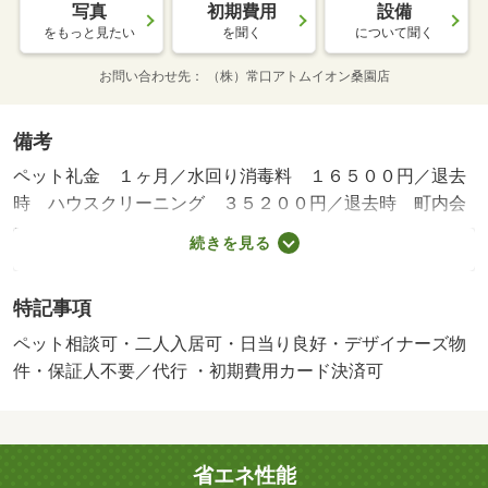
写真
初期費用
設備
をもっと見たい
を聞く
について聞く
お問い合わせ先
（株）常口アトムイオン桑園店
備考
ペット礼金 １ヶ月／水回り消毒料 １６５００円／退去
時 ハウスクリーニング ３５２００円／退去時 町内会
費 ３００円／月額 エアコン分解清掃 １３２００円／
続きを見る
退去時 ２４時間管理費 １３２０円／月額／保証会社利
用必：初回保証料 月額賃料等の５０％、月額手数料 月
特記事項
額賃料等の１％ 他保証プラン有り／二人入居可／ペット
相談／バストイレ別／バルコニー／エアコン／ガスコンロ
ペット相談可・二人入居可・日当り良好・デザイナーズ物
対応／クロゼット／フローリング／シャワー付洗面台／Ｔ
件・保証人不要／代行 ・初期費用カード決済可
Ｖインターホン／オートロック／室内洗濯置／陽当り良好
／シューズボックス／システムキッチン／追焚機能浴室／
温水洗浄便座／脱衣所／洗面所独立／洗面化粧台／２口コ
省エネ性能
ンロ／駐輪場／宅配ボックス／即入居可／対面式キッチン