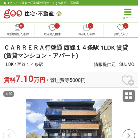
NTTグループ運営の不動産総合サイト goo住宅・不動産
0
1
0
0
最近検索した条件
最近見た物件
保存した条件
お気に入り
ＣＡＲＲＥＲＡ行啓通 西線１４条駅 1LDK 賃貸
(賃貸マンション・アパート)
1LDK / 西線１４条駅
情報提供元
SUUMO
7.10
賃料
万円
/ 管理費等5000円
1
/
20