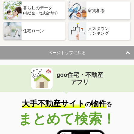
暮らしのデータ
家賃相場
(補助金・助成金情報)
人気タウン
住宅ローン
ランキング
ページトップに戻る
goo住宅・不動産
アプリ
大手不動産サイト
物件
の
を
まとめて検索！