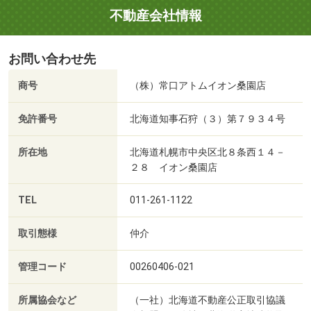
不動産会社情報
お問い合わせ先
商号
（株）常口アトムイオン桑園店
免許番号
北海道知事石狩（３）第７９３４号
所在地
北海道札幌市中央区北８条西１４－
２８ イオン桑園店
TEL
011-261-1122
取引態様
仲介
管理コード
00260406-021
所属協会など
（一社）北海道不動産公正取引協議