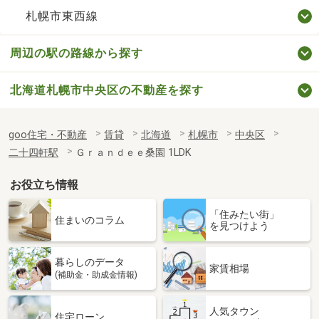
札幌市東西線
周辺の駅の路線から探す
北海道札幌市中央区の不動産を探す
goo住宅・不動産
賃貸
北海道
札幌市
中央区
二十四軒駅
Ｇｒａｎｄｅｅ桑園 1LDK
お役立ち情報
「住みたい街」
住まいのコラム
を見つけよう
暮らしのデータ
家賃相場
(補助金・助成金情報)
人気タウン
住宅ローン