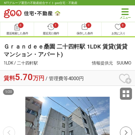
NTTグループ運営の不動産総合サイト goo住宅・不動産
0
1
0
0
最近検索した条件
最近見た物件
保存した条件
お気に入り
Ｇｒａｎｄｅｅ桑園 二十四軒駅 1LDK 賃貸(賃貸
マンション・アパート)
1LDK / 二十四軒駅
情報提供元
SUUMO
5.70
賃料
万円
/ 管理費等4000円
1
/
20