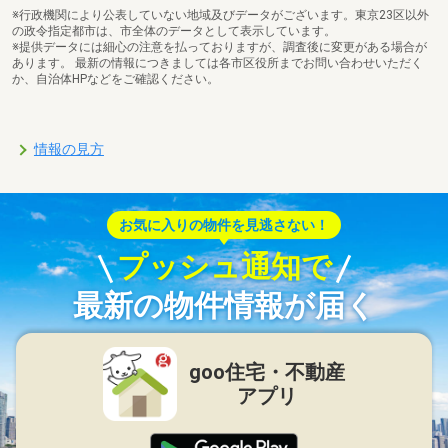
※行政機関により公表していない地域及びデータがございます。東京23区以外
の政令指定都市は、市全体のデータとして表示しています。
※提供データには細心の注意を払っておりますが、調査後に変更がある場合が
あります。 最新の情報につきましては各市区役所までお問い合わせいただく
か、自治体HPなどをご確認ください。
情報の見方
お気に入りの物件を見逃さない！
プッシュ通知で
最新の物件情報が届く
goo住宅・不動産
アプリ