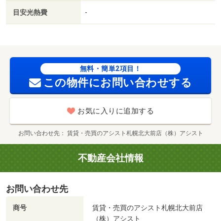
ーパー）まで２７１ｍ／医療法人社団正心会岡本病院（病
目安光熱費
-
院）まで７９４ｍ／札幌市中央区役所（役所）まで３０７
１ｍ／北海道銀行中央市場支店（銀行）まで４１２ｍ／札
幌中央市場前郵便局（郵便局）まで１４３ｍ/賃貸戸数:23
戸
無料・簡単2項目！
この物件にお問い合わせする
お気に入りに追加する
お問い合わせ先
賃貸・売買のアシスト札幌北大前店（株）アシスト
不動産会社情報
お問い合わせ先
商号
賃貸・売買のアシスト札幌北大前店
（株）アシスト