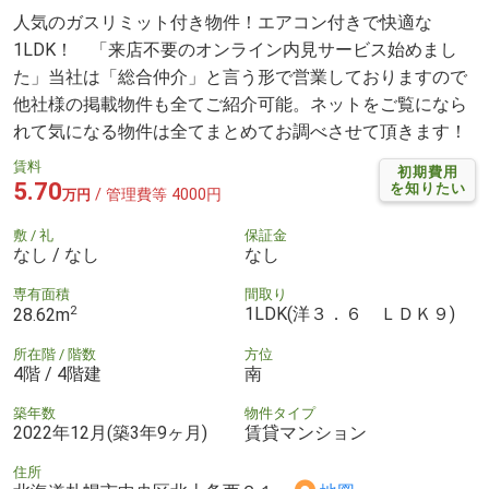
人気のガスリミット付き物件！エアコン付きで快適な
1LDK！ 「来店不要のオンライン内見サービス始めまし
た」当社は「総合仲介」と言う形で営業しておりますので
他社様の掲載物件も全てご紹介可能。ネットをご覧になら
れて気になる物件は全てまとめてお調べさせて頂きます！
賃料
初期費用
5.70
を知りたい
/ 管理費等 4000円
万円
敷 / 礼
保証金
なし / なし
なし
専有面積
間取り
2
1LDK(洋３．６ ＬＤＫ９)
28.62m
所在階 / 階数
方位
4階 / 4階建
南
築年数
物件タイプ
2022年12月(築3年9ヶ月)
賃貸マンション
住所