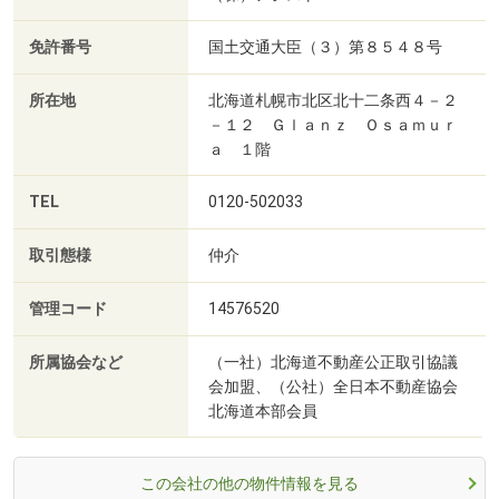
免許番号
国土交通大臣（３）第８５４８号
所在地
北海道札幌市北区北十二条西４－２
－１２ Ｇｌａｎｚ Ｏｓａｍｕｒ
ａ １階
TEL
0120-502033
取引態様
仲介
管理コード
14576520
所属協会など
（一社）北海道不動産公正取引協議
会加盟、（公社）全日本不動産協会
北海道本部会員
この会社の他の物件情報を見る