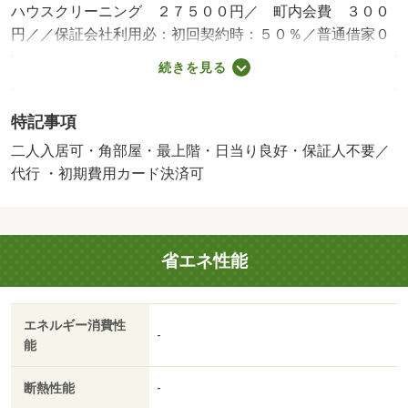
ハウスクリーニング ２７５００円／ 町内会費 ３００
円／／保証会社利用必：初回契約時：５０％／普通借家０
２年／二人入居可／子供可／弊社は札幌市内であればお取
続きを見る
り扱いの出来ない物件はございません。わざわざ何社も足
を運ばなくても窓口一つでご案内フットワークが軽いスタ
特記事項
ッフが皆様のご来店、笑顔でお待ちしております。／バス
トイレ別／エアコン／ガスコンロ対応／クロゼット／フロ
二人入居可・角部屋・最上階・日当り良好・保証人不要／
ーリング／シャワー付洗面台／ＴＶインターホン／浴室乾
代行 ・初期費用カード決済可
燥機／オートロック／室内洗濯置／陽当り良好／シューズ
ボックス／南向き／角住戸／温水洗浄便座／脱衣所／洗面
所独立／洗面化粧台／駐輪場／宅配ボックス／ＣＡＴＶ／
省エネ性能
即入居可／最上階／ＢＳ・ＣＳ／対面式キッチン／防犯カ
メラ／保証人不要／ＣＡＴＶインターネット／二人入居相
談／ネット使用料不要／眺望良好／２４時間換気システム
エネルギー消費性
／ガス暖房／３駅以上利用可／駅徒歩１０分以内／プロパ
-
能
ンガス／敷金・礼金不要／ＩＴ重説 対応物件／初期費用
カード決済可／通風良好／ローソン札幌北８条西二十丁目
断熱性能
-
店（コンビニ）まで４７７ｍ／Ｃ＆Ｃキャロット本店（ス