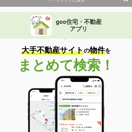
goo住宅・不動産
アプリ
大手不動産サイト
物件
の
を
まとめて検索！