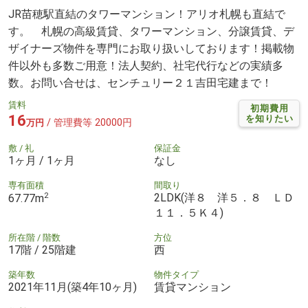
JR苗穂駅直結のタワーマンション！アリオ札幌も直結で
す。 札幌の高級賃貸、タワーマンション、分譲賃貸、デ
ザイナーズ物件を専門にお取り扱いしております！掲載物
件以外も多数ご用意！法人契約、社宅代行などの実績多
数。お問い合せは、センチュリー２１吉田宅建まで！
賃料
初期費用
16
を知りたい
/ 管理費等 20000円
万円
敷 / 礼
保証金
1ヶ月 / 1ヶ月
なし
専有面積
間取り
2
2LDK(洋８ 洋５．８ ＬＤ
67.77m
１１．５Ｋ４)
所在階 / 階数
方位
17階 / 25階建
西
築年数
物件タイプ
2021年11月(築4年10ヶ月)
賃貸マンション