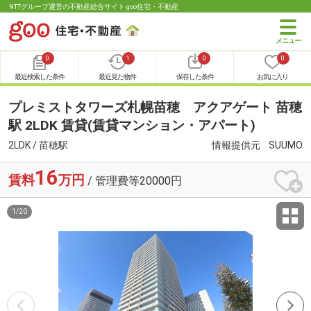
NTTグループ運営の不動産総合サイト goo住宅・不動産
0
1
0
0
最近検索した条件
最近見た物件
保存した条件
お気に入り
プレミストタワーズ札幌苗穂 アクアゲート 苗穂
駅 2LDK 賃貸(賃貸マンション・アパート)
2LDK / 苗穂駅
情報提供元
SUUMO
16
賃料
万円
/ 管理費等20000円
1
/
20