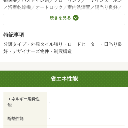
損保要／バストイレ別／フローリング／ＴＶインターホン
／浴室乾燥機／オートロック／室内洗濯置／陽当り良好／
シューズボックス／システムキッチン／追焚機能浴室／温
続きを見る
水洗浄便座／エレベーター／洗面所独立／洗面化粧台／宅
配ボックス／ＣＡＴＶ／光ファイバー／外壁タイル張り／
特記事項
即入居可／ＢＳ・ＣＳ／３口以上コンロ／防犯カメラ／分
譲賃貸／オートバス／ウォークインクロゼット／敷金１ヶ
分譲タイプ・外観タイル張り・ロードヒーター・日当り良
月／全居室フローリング／デザイナーズ／駅まで平坦／ネ
好・デザイナーズ物件・制震構造
ット使用料不要／浄水器／床暖房／眺望良好／トランクル
ーム／ダブルロックキー／ディスポーザー／ロードヒーテ
ィング／複層ガラス／ガス暖房／未入居／設計住宅性能評
省エネ性能
価付／３駅以上利用可／３沿線以上利用可／駅前／駅徒歩
５分以内／制震構造／タワー型マンション／ゲストルーム
／ゴミ回収サービス／２４時間ゴミ出し可／風除室／築５
エネルギー消費性
年以内／ＬＡＮ／礼金１ヶ月／ファンコンベクタ／ローソ
-
能
ン苗穂駅南口店（コンビニ）まで１５０ｍ／イトーヨーカ
ドー アリオ札幌店（スーパー）まで４００ｍ／札幌市立
断熱性能
-
中央中学校（中学校）まで１３００ｍ／札幌市立中央小学