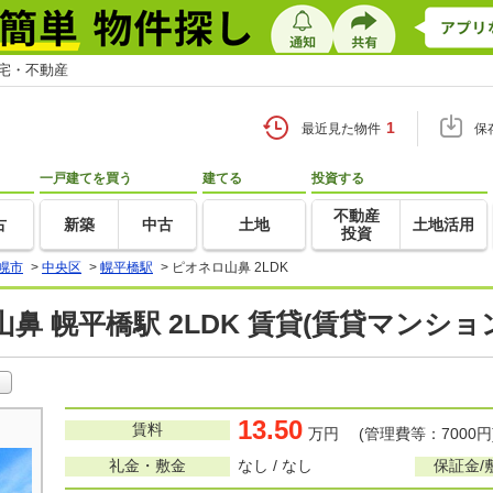
住宅・不動産
1
最近見た物件
保
一戸建てを買う
建てる
投資する
不動産
古
新築
中古
土地
土地活用
投資
幌市
>
中央区
>
幌平橋駅
>
ピオネロ山鼻 2LDK
鼻 幌平橋駅 2LDK 賃貸(賃貸マンショ
13.50
賃料
万円 (管理費等：7000円
礼金・敷金
なし / なし
保証金/