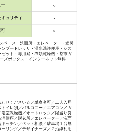
ニー
○
セキュリティ
-
居可
○
納スペース・洗面所・エレベーター・追焚
ャンプードレッサ・温水洗浄便座・シス
ーゼット・専用庭・衣類乾燥機・都市ガ
ューズボックス・インターネット無料・
合わせください☆／単身者可／二人入居
ストイレ別／バルコニー／エアコン／ガ
／浴室乾燥機／オートロック／陽当り良
洗浄便座／脱衣所／エレベーター／洗面
型キッチン／ペット相談／駐車場１台無
ローリング／デザイナーズ／２沿線利用