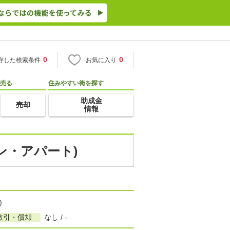
0
0
存した検索条件
お気に入り
売る
住みやすい街を探す
助成金
売却
情報
ン・アパート)
)
敷引・償却
なし / -