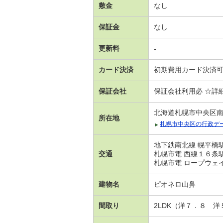
敷金
なし
保証金
なし
更新料
-
カード決済
初期費用カード決済
保証会社
保証会社利用必 ☆詳
北海道札幌市中央区
所在地
札幌市中央区の行政デ
地下鉄南北線 幌平橋駅
交通
札幌市電 西線１６条駅
札幌市電 ロープウェイ
建物名
ピオネロ山鼻
間取り
2LDK（洋７．８ 