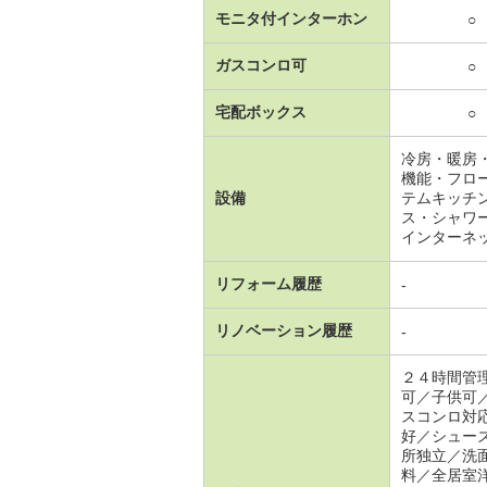
モニタ付インターホン
○
ガスコンロ可
○
宅配ボックス
○
冷房・暖房
機能・フロ
設備
テムキッチ
ス・シャワ
インターネ
リフォーム履歴
-
リノベーション履歴
-
２４時間管
可／子供可
スコンロ対
好／シュー
所独立／洗
料／全居室