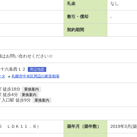
礼金
なし
敷引・償却
-
契約期間
可
細はお問い合わせください☆
南十六条西１２
周辺地図
ータ
札幌市中央区周辺の家賃相場
 徒歩18分
乗換案内
 徒歩4分
乗換案内
入口駅 徒歩9分
乗換案内
洋５ ＬＤＫ１１．６）
築年月（築年数）
2019年3月(