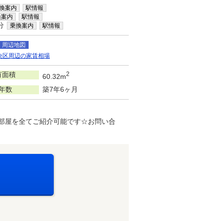
換案内
駅情報
換案内
駅情報
分
乗換案内
駅情報
周辺地図
央区周辺の家賃相場
有面積
2
60.32m
年数
築7年6ヶ月
部屋を全てご紹介可能です☆お問い合