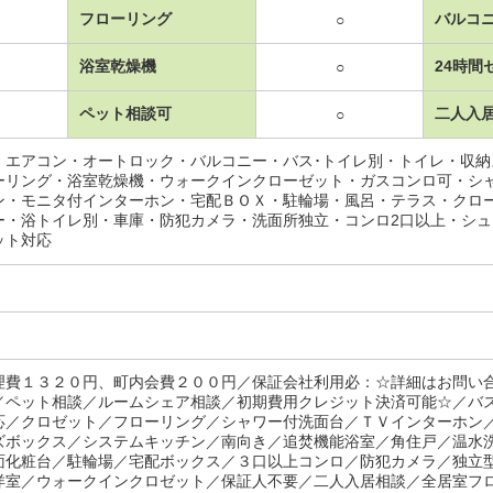
フローリング
バルコ
○
浴室乾燥機
24時間
○
ペット相談可
二人入
○
・エアコン・オートロック・バルコニー・バス･トイレ別・トイレ・収
ーリング・浴室乾燥機・ウォークインクローゼット・ガスコンロ可・シ
ン・モニタ付インターホン・宅配ＢＯＸ・駐輪場・風呂・テラス・クロ
ー・浴トイレ別・車庫・防犯カメラ・洗面所独立・コンロ2口以上・シ
ット対応
理費１３２０円、町内会費２００円／保証会社利用必：☆詳細はお問い
／ペット相談／ルームシェア相談／初期費用クレジット決済可能☆／バ
応／クロゼット／フローリング／シャワー付洗面台／ＴＶインターホン
ズボックス／システムキッチン／南向き／追焚機能浴室／角住戸／温水
面化粧台／駐輪場／宅配ボックス／３口以上コンロ／防犯カメラ／独立
洋室／ウォークインクロゼット／保証人不要／二人入居相談／全居室フ