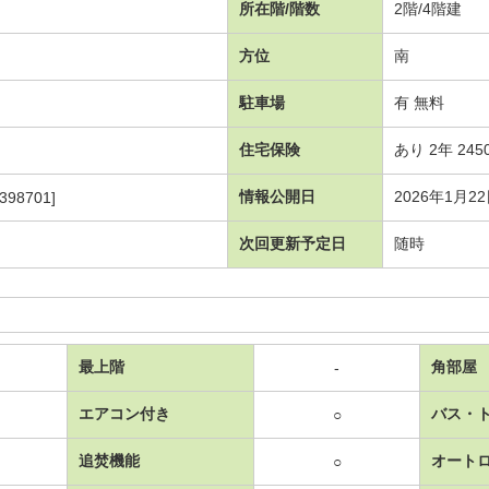
所在階/階数
2階/4階建
方位
南
駐車場
有 無料
住宅保険
あり 2年 245
情報公開日
2026年1月2
398701]
次回更新予定日
随時
最上階
角部屋
-
エアコン付き
バス・
○
追焚機能
オート
○