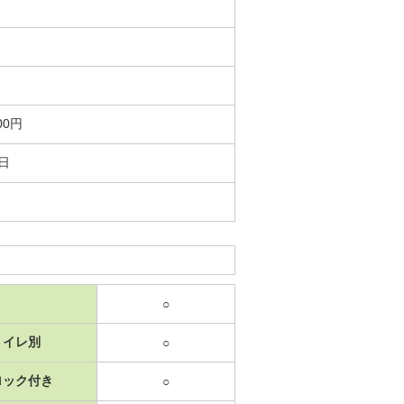
00円
2日
○
トイレ別
○
ロック付き
○