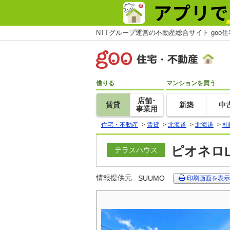
NTTグループ運営の不動産総合サイト goo
借りる
マンションを買う
店舗･
賃貸
新築
中
事業用
住宅・不動産
>
賃貸
>
北海道
>
北海道
>
札
ピオネロ山
テラスハウス
情報提供元
SUUMO
印刷画面を表示