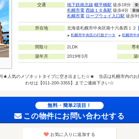
交通
地下鉄南北線
幌平橋駅
徒歩18分
乗
札幌市電
西線１６条駅
徒歩4分
乗
札幌市電
ロープウェイ入口駅
徒歩9
所在地
北海道札幌市中央区南十六条西１２
札幌市中央区の行政データ
札幌市中
間取り
2LDK
専
築年月
2019年3月
築
無料★人気のメゾネットタイプに空き出ました☆★ 当店は札幌市内のお
わせは【011-200-3355】までご連絡下さい☆
無料・簡単2項目！
この物件にお問い合わせする
お気に入りに追加する