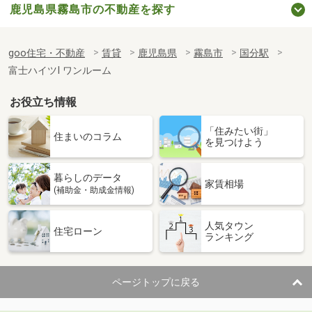
鹿児島県霧島市の不動産を探す
goo住宅・不動産
賃貸
鹿児島県
霧島市
国分駅
富士ハイツⅠ ワンルーム
お役立ち情報
「住みたい街」
住まいのコラム
を見つけよう
暮らしのデータ
家賃相場
(補助金・助成金情報)
人気タウン
住宅ローン
ランキング
ページトップに戻る