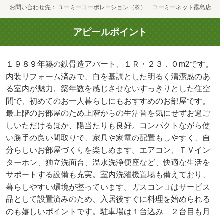
お問い合わせ先
ユーミーコーポレーション（株） ユーミーネット霧島店
アピールポイント
１９８９年築の鉄骨造アパート、１Ｒ・２３．０m2です。
内装リフォーム済みで、白を基調とした明るく清潔感のあ
る室内が魅力。築年数を感じさせないすっきりとした住空
間で、初めてのお一人暮らしにもおすすめのお部屋です。
最上階のお部屋のため上階からの生活音を気にせずお過ご
しいただけるほか、陽当たりも良好。コンパクトながら使
い勝手の良い間取りで、家具や家電の配置もしやすく、自
分らしいお部屋づくりを楽しめます。エアコン、ＴＶイン
ターホン、独立洗面台、温水洗浄便座など、快適な生活を
サポートする設備も充実。室内洗濯機置場も備えており、
暮らしやすい環境が整っています。ガスコンロはサービス
品として設置済みのため、入居後すぐに料理を始められる
のも嬉しいポイントです。駐車場は１台込み、２台目も月