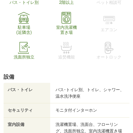
バス・トイレ別
2階以上
ペット相談可
駐車場
室内洗濯機
エアコン
(近隣含)
置き場
洗面所独立
追焚機能
オートロック
設備
バス・トイレ
バス･トイレ別、トイレ、シャワー、
温水洗浄便座
セキュリティ
モニタ付インターホン
室内設備
洗濯機置場、洗面台、フローリン
グ、洗面所独立、室内洗濯機置き場