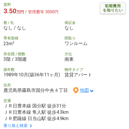
賃料
初期費用
3.50
を知りたい
/ 管理費等 3000円
万円
敷 / 礼
保証金
なし / なし
なし
専有面積
間取り
2
ワンルーム
23m
所在階 / 階数
方位
3階 / 3階建
南東
築年数
物件タイプ
1989年10月(築36年11ヶ月)
賃貸アパート
住所
鹿児島県霧島市国分中央４丁目
地図
交通
ＪＲ日豊本線 国分駅 徒歩31分
ＪＲ日豊本線 隼人駅 徒歩4.3km
ＪＲ肥薩線 日当山駅 徒歩4.9km
乗り換え検索