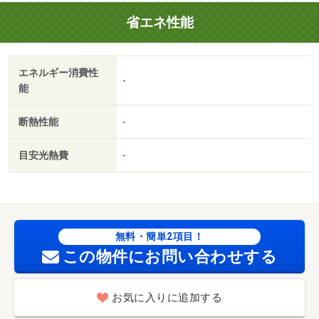
持費等：定額水道料２，０００円／月・口座振替手数料２
省エネ性能
２０円／月・ＬＡデスク９９０円／月・フリーレントあ
り：１ヶ月（入居月のみ（最大１ヶ月））・内装リフォー
ム済みの３１０号室。白を基調とした明るく清潔感のある
エネルギー消費性
１Ｒです。エアコン・独立洗面台付き。駐車場１台込み、
-
能
２台目３，０００円。京セラやスーパー、コンビニが近く
便利な立地です。・仲介手数料：１．１ヶ月/更新事務手数
断熱性能
-
料 11000円
目安光熱費
-
無料・簡単2項目！
この物件にお問い合わせする
お気に入りに追加する