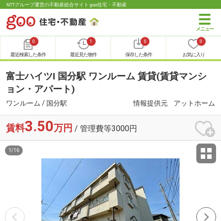
NTTグループ運営の不動産総合サイト goo住宅・不動産
0
1
0
0
最近検索した条件
最近見た物件
保存した条件
お気に入り
富士ハイツⅠ 国分駅 ワンルーム 賃貸(賃貸マンシ
ョン・アパート)
ワンルーム / 国分駅
情報提供元
アットホーム
3.50
賃料
万円
/ 管理費等3000円
1
/
16