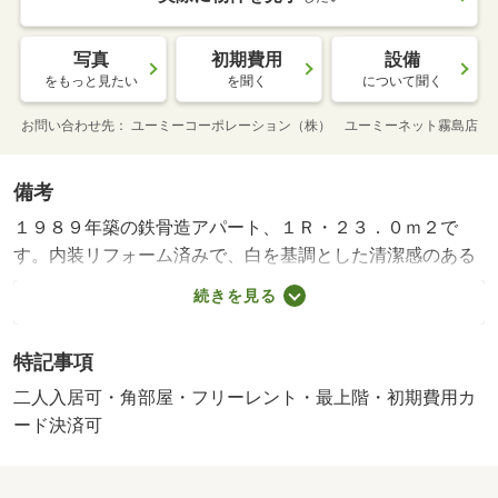
写真
初期費用
設備
をもっと見たい
を聞く
について聞く
お問い合わせ先
ユーミーコーポレーション（株） ユーミーネット霧島店
備考
１９８９年築の鉄骨造アパート、１Ｒ・２３．０ｍ２で
す。内装リフォーム済みで、白を基調とした清潔感のある
室内が魅力。最上階のお部屋で陽当たりも良好です。エア
続きを見る
コン、ＴＶインターホン、独立洗面台、温水洗浄便座など
設備も充実。ガスコンロはサービス品として設置済みのた
特記事項
め、入居後すぐにお料理を始められます。駐車場１台込
み、２台目も月額３，０００円で利用可能。京セラ近くに
二人入居可・角部屋・フリーレント・最上階・初期費用カ
位置し、スーパーやコンビニも近いため毎日の買い物にも
ード決済可
便利な立地です。・賃貸保証等：加入要（ジェイリース株
式会社：５０．００％ 年間更新料１０，０００円）・維