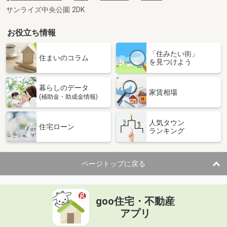
サンライズ中央公園 2DK
お役立ち情報
「住みたい街」
住まいのコラム
を見つけよう
暮らしのデータ
家賃相場
(補助金・助成金情報)
人気タウン
住宅ローン
ランキング
ページトップに戻る
goo住宅・不動産
アプリ