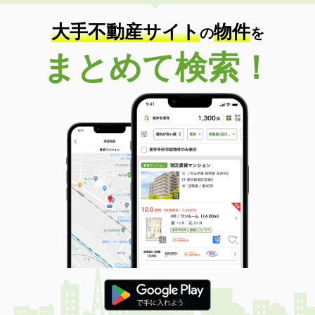
大手不動産サイト
物件
の
を
まとめて検索！