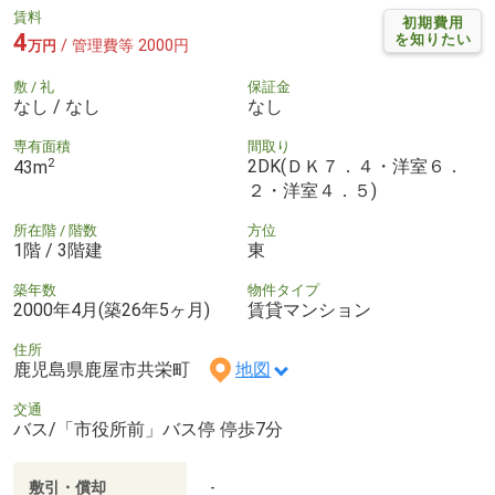
賃料
初期費用
4
を知りたい
/ 管理費等 2000円
万円
敷 / 礼
保証金
なし / なし
なし
専有面積
間取り
2
2DK(ＤＫ７．４・洋室６．
43m
２・洋室４．５)
所在階 / 階数
方位
1階 / 3階建
東
築年数
物件タイプ
2000年4月(築26年5ヶ月)
賃貸マンション
住所
鹿児島県鹿屋市共栄町
地図
交通
バス/「市役所前」バス停 停歩7分
敷引・償却
-