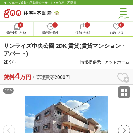
NTTグループ運営の不動産総合サイト goo住宅・不動産
0
1
0
0
最近検索した条件
最近見た物件
保存した条件
お気に入り
サンライズ中央公園 2DK 賃貸(賃貸マンション・
アパート)
2DK / -
情報提供元
アットホーム
4
賃料
万円
/ 管理費等2000円
1
/
16