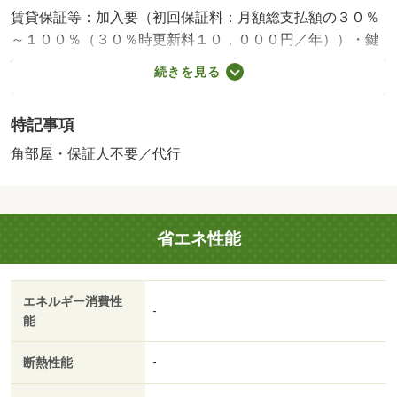
賃貸保証等：加入要（初回保証料：月額総支払額の３０％
～１００％（３０％時更新料１０，０００円／年））・鍵
交換代：あり２２，０００円～・維持費等：家賃引落手数
続きを見る
料２２０円／月・サポートプラス１，８００円／月・カッ
プル・ファミリーにオススメな２ＤＫタイプのお部屋で
特記事項
す！お問い合わせは株式会社オーリック不動産鹿屋西原店
へ（＊＾＾）ｖ・バイク置場：なし・駐輪場：なし
角部屋・保証人不要／代行
省エネ性能
エネルギー消費性
-
能
断熱性能
-