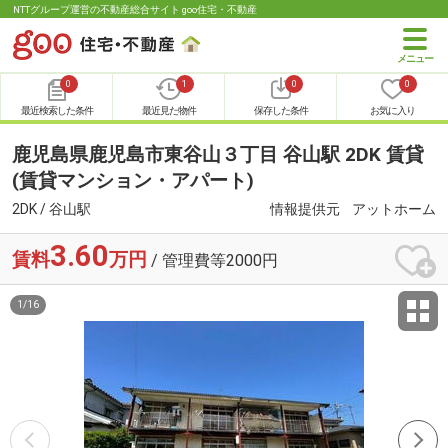
NTTグループ運営の不動産総合サイト goo住宅・不動産
0
1
0
0
最近検索した条件
最近見た物件
保存した条件
お気に入り
鹿児島県鹿児島市東谷山３丁目 谷山駅 2DK 賃貸
(賃貸マンション・アパート)
2DK / 谷山駅
情報提供元
アットホーム
3.60
賃料
万円
/ 管理費等2000円
1
/
16