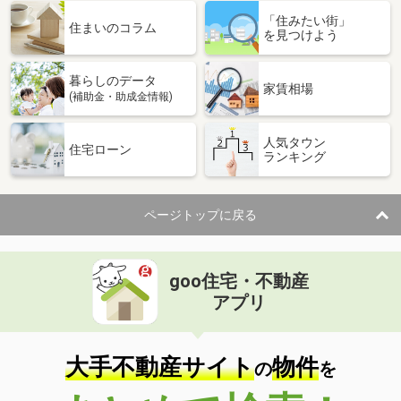
「住みたい街」
住まいのコラム
を見つけよう
暮らしのデータ
家賃相場
(補助金・助成金情報)
人気タウン
住宅ローン
ランキング
ページトップに戻る
goo住宅・不動産
アプリ
大手不動産サイト
物件
の
を