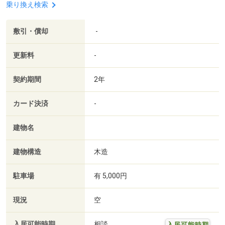
乗り換え検索
敷引・償却
-
更新料
-
契約期間
2年
カード決済
-
建物名
建物構造
木造
駐車場
有 5,000円
現況
空
入居可能時期
相談
入居可能時期