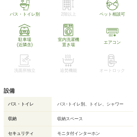
バス・トイレ別
2階以上
ペット相談可
駐車場
室内洗濯機
エアコン
(近隣含)
置き場
洗面所独立
追焚機能
オートロック
設備
バス・トイレ
バス･トイレ別、トイレ、シャワー
収納
収納スペース
セキュリティ
モニタ付インターホン