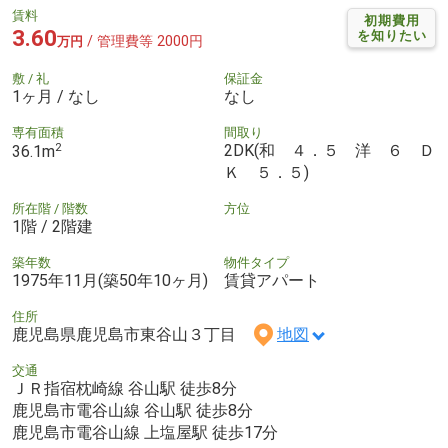
賃料
初期費用
3.60
を知りたい
/ 管理費等 2000円
万円
敷 / 礼
保証金
1ヶ月 / なし
なし
専有面積
間取り
2
2DK(和 ４．５ 洋 ６ Ｄ
36.1m
Ｋ ５．５)
所在階 / 階数
方位
1階 / 2階建
築年数
物件タイプ
1975年11月(築50年10ヶ月)
賃貸アパート
住所
鹿児島県鹿児島市東谷山３丁目
地図
交通
ＪＲ指宿枕崎線 谷山駅 徒歩8分
鹿児島市電谷山線 谷山駅 徒歩8分
鹿児島市電谷山線 上塩屋駅 徒歩17分