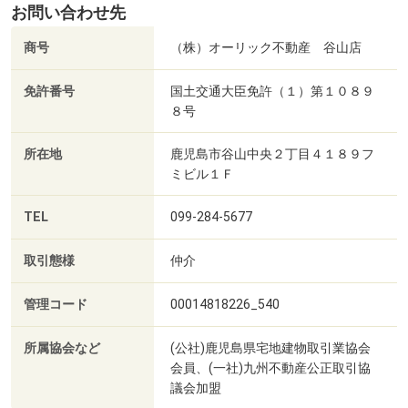
お問い合わせ先
商号
（株）オーリック不動産 谷山店
免許番号
国土交通大臣免許（１）第１０８９
８号
所在地
鹿児島市谷山中央２丁目４１８９フ
ミビル１Ｆ
TEL
099-284-5677
取引態様
仲介
管理コード
00014818226_540
所属協会など
(公社)鹿児島県宅地建物取引業協会
会員、(一社)九州不動産公正取引協
議会加盟