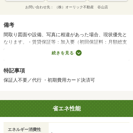
お問い合わせ先
（株）オーリック不動産 谷山店
備考
間取り図面や設備、写真に相違があった場合、現状優先と
なります。・賃貸保証等：加入要（初回保証料：月額総支
払額の３０％～１００％（３０％時更新料１０，０００円
続きを見る
／年））・鍵交換代：あり２４，２００円～・維持費等：
家賃引落手数料２２０円／月・サポートプラス１，８００
特記事項
円／月・他交通手段：笹貫停歩１分・交通アクセス便利な
立地☆駐車場１台付き☆このお家賃でネット月額無料☆さ
保証人不要／代行 ・初期費用カード決済可
らに都市ガス使用の物件なので、月々のコストを抑えたい
方にオススメ♪エアコン、独立洗面台、室内洗濯機置き場あ
り♪・バイク置場：なし・駐輪場：なし/インターネット初
省エネ性能
回登録料 16500円
エネルギー消費性
-