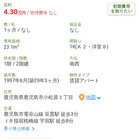
賃料
初期費用
4.30
を知りたい
/ 管理費等 なし
万円
敷 / 礼
保証金
1ヶ月 / なし
なし
専有面積
間取り
2
1K(Ｋ２・洋室８)
23.1m
所在階 / 階数
方位
1階 / 2階建
南西
築年数
物件タイプ
1997年6月(築29年3ヶ月)
賃貸アパート
住所
鹿児島県鹿児島市小松原１丁目
地図
交通
鹿児島市電谷山線 笹貫駅 徒歩3分
ＪＲ指宿枕崎線 宇宿駅 徒歩8分
乗り換え検索