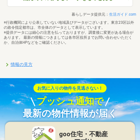
暮らしデータ提供元：
生活ガイド.com
※行政機関により公表していない地域及びデータがございます。東京23区以外
の政令指定都市は、市全体のデータとして表示しています。
※提供データには細心の注意を払っておりますが、調査後に変更がある場合が
あります。 最新の情報につきましては各市区役所までお問い合わせいただく
か、自治体HPなどをご確認ください。
情報の見方
お気に入りの物件を見逃さない！
プッシュ通知で
最新の物件情報が届く
goo住宅・不動産