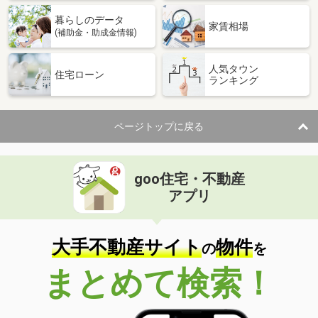
暮らしのデータ
家賃相場
(補助金・助成金情報)
人気タウン
住宅ローン
ランキング
ページトップに戻る
goo住宅・不動産
アプリ
大手不動産サイト
物件
の
を
まとめて検索！