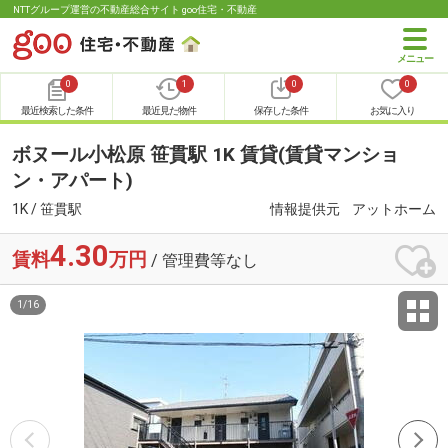
NTTグループ運営の不動産総合サイト goo住宅・不動産
0
1
0
0
最近検索した条件
最近見た物件
保存した条件
お気に入り
ボヌール小松原 笹貫駅 1K 賃貸(賃貸マンショ
ン・アパート)
1K / 笹貫駅
情報提供元
アットホーム
4.30
賃料
万円
/ 管理費等なし
1
/
16