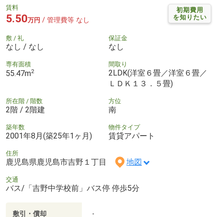
賃料
初期費用
5.50
を知りたい
/ 管理費等 なし
万円
敷 / 礼
保証金
なし / なし
なし
専有面積
間取り
2
2LDK(洋室６畳／洋室６畳／
55.47m
ＬＤＫ１３．５畳)
所在階 / 階数
方位
2階 / 2階建
南
築年数
物件タイプ
2001年8月(築25年1ヶ月)
賃貸アパート
住所
鹿児島県鹿児島市吉野１丁目
地図
交通
バス/「吉野中学校前」バス停 停歩5分
敷引・償却
-