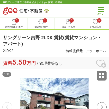
NTTグループ運営の不動産総合サイト goo住宅・不動産
0
1
0
0
最近検索した条件
最近見た物件
保存した条件
お気に入り
サングリーン吉野 2LDK 賃貸(賃貸マンション・
アパート)
2LDK / -
情報提供元
アットホーム
5.50
賃料
万円
/ 管理費等なし
1
/
15