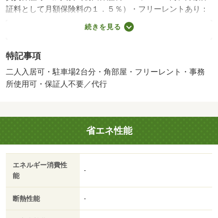
証料として月額保険料の１．５％）・フリーレントあり：
２ヶ月（〇７月３１までに申込み限定〇フリーレント２ヶ
続きを見る
月ＯＫ！短期解約・特約あり）・閑静な住宅地で近隣に公
園などあり子育て環境にも最適です☆人気の２ＬＤＫタイ
特記事項
プの空き情報☆敷地内駐車場２台今なら確保できます☆早
いもの勝ちです◎２０２６年７月３１日までに申込みでフ
二人入居可・駐車場2台分・角部屋・フリーレント・事務
リーレント２ヶ月ＯＫ☆・駐輪場：有・仲介手数料：１．
所使用可・保証人不要／代行
１ヶ月
省エネ性能
エネルギー消費性
-
能
断熱性能
-