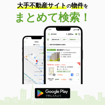
大手不動産サイト
物件
の
を
まとめて検索！