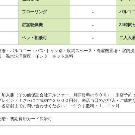
フローリング
バルコ
-
浴室乾燥機
24時間
-
ペット相談可
二人入
-
給湯・バルコニー・バス･トイレ別・収納スペース・洗濯機置場・室内
具・温水洗浄便座・インターネット無料
：加入要（その他保証会社アルファー、月額賃料の５０％）・来店予約
プレゼント！さらにご成約で３０００円分、来店当日のお申込・ご成約
ト各店舗までお問い合わせください！・仲介手数料：１．１ヶ月
上階・初期費用カード決済可