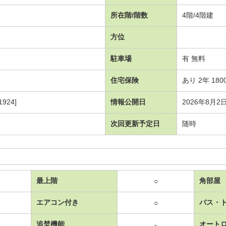
所在階/階数
4階/4階建
方位
駐車場
有 無料
住宅保険
あり 2年 180
924]
情報公開日
2026年8月2
次回更新予定日
随時
最上階
角部屋
○
エアコン付き
バス・
○
追焚機能
オート
-