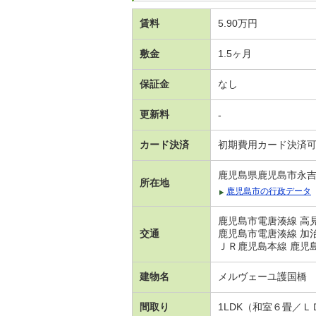
賃料
5.90万円
敷金
1.5ヶ月
保証金
なし
更新料
-
カード決済
初期費用カード決済
鹿児島県鹿児島市永
所在地
鹿児島市の行政データ
鹿児島市電唐湊線 高見
交通
鹿児島市電唐湊線 加治
ＪＲ鹿児島本線 鹿児島
建物名
メルヴェーユ護国橋
間取り
1LDK（和室６畳／