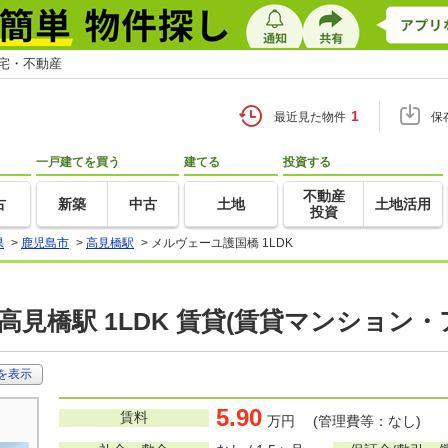
住宅・不動産
1
最近見た物件
保
一戸建てを買う
建てる
投資する
不動産
古
新築
中古
土地
土地活用
投資
県
>
鹿児島市
>
高見橋駅
>
メルヴェーユ護国橋 1LDK
高見橋駅 1LDK 賃貸(賃貸マンション・
を表示
5.90
賃料
万円 (管理費等：なし)