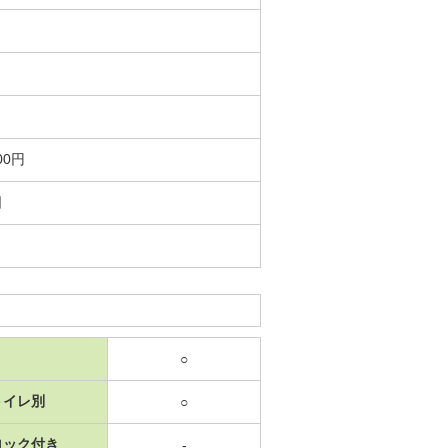
00円
日
○
トイレ別
○
ロック付き
-