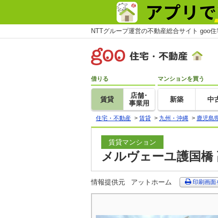
NTTグループ運営の不動産総合サイト goo
借りる
マンションを買う
店舗･
賃貸
新築
中
事業用
住宅・不動産
>
賃貸
>
九州・沖縄
>
鹿児島
賃貸マンション
メルヴェーユ護国橋 
情報提供元
アットホーム
印刷画面