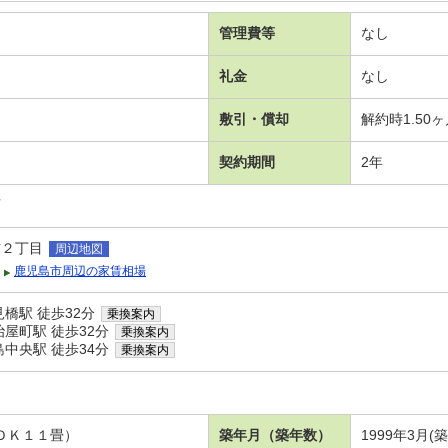
管理費等
なし
礼金
なし
敷引・償却
解約時1.50
契約期間
2年
可
吉２丁目
周辺地図
鹿児島市周辺の家賃相場
橋駅 徒歩32分
乗換案内
屋町駅 徒歩32分
乗換案内
中央駅 徒歩34分
乗換案内
ＬＤＫ１１畳）
築年月（築年数）
1999年3月(