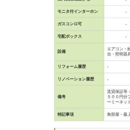
モニタ付インターホン
-
ガスコンロ可
-
宅配ボックス
-
エアコン・
設備
台・照明器
リフォーム履歴
-
リノベーション履歴
-
賃貸保証等
備考
５００円分
ーミーネッ
特記事項
角部屋・最