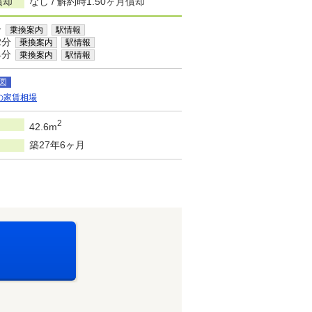
償却
なし / 解約時1.50ヶ月償却
分
乗換案内
駅情報
2分
乗換案内
駅情報
4分
乗換案内
駅情報
図
の家賃相場
2
42.6m
築27年6ヶ月