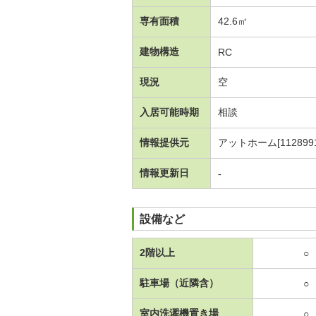
専有面積
42.6㎡
建物構造
RC
現況
空
入居可能時期
相談
情報提供元
アットホーム[1128991
情報更新日
-
設備など
2階以上
○
駐車場（近隣含）
○
室内洗濯機置き場
○