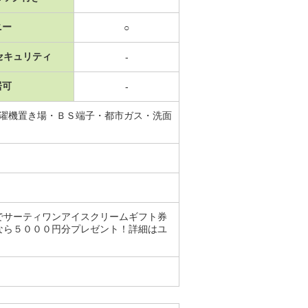
ニー
○
セキュリティ
-
居可
-
洗濯機置き場・ＢＳ端子・都市ガス・洗面
でサーティワンアイスクリームギフト券
なら５０００円分プレゼント！詳細はユ