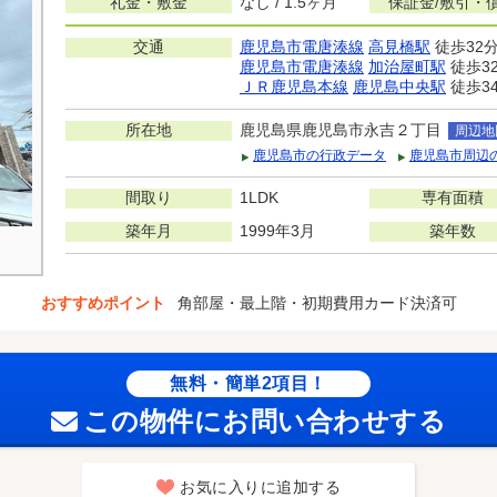
礼金・敷金
なし / 1.5ヶ月
保証金/敷引・
交通
鹿児島市電唐湊線
高見橋駅
徒歩32
鹿児島市電唐湊線
加治屋町駅
徒歩3
ＪＲ鹿児島本線
鹿児島中央駅
徒歩3
所在地
鹿児島県鹿児島市永吉２丁目
周辺地
鹿児島市の行政データ
鹿児島市周辺
間取り
1LDK
専有面積
築年月
1999年3月
築年数
おすすめポイント
角部屋・最上階・初期費用カード決済可
無料・簡単2項目！
この物件にお問い合わせする
お気に入りに追加する