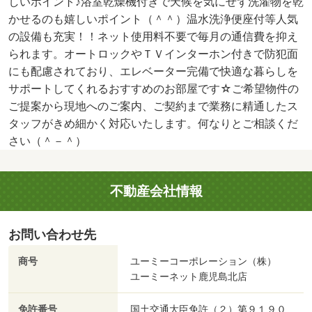
しいポイント♪浴室乾燥機付きで天候を気にせず洗濯物を乾
かせるのも嬉しいポイント（＾＾）温水洗浄便座付等人気
の設備も充実！！ネット使用料不要で毎月の通信費を抑え
られます。オートロックやＴＶインターホン付きで防犯面
にも配慮されており、エレベーター完備で快適な暮らしを
サポートしてくれるおすすめのお部屋です☆ご希望物件の
ご提案から現地へのご案内、ご契約まで業務に精通したス
タッフがきめ細かく対応いたします。何なりとご相談くだ
さい（＾－＾）
不動産会社情報
お問い合わせ先
商号
ユーミーコーポレーション（株）
ユーミーネット鹿児島北店
免許番号
国土交通大臣免許（２）第９１９０