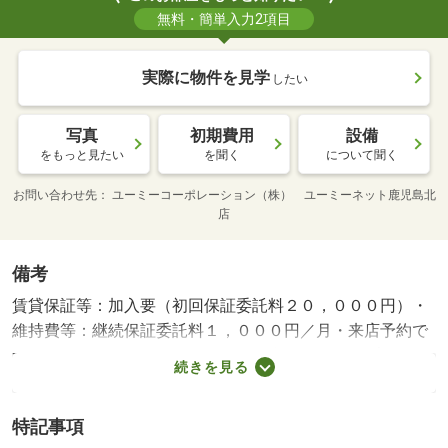
無料・簡単入力2項目
実際に物件を見学
したい
写真
初期費用
設備
をもっと見たい
を聞く
について聞く
お問い合わせ先
ユーミーコーポレーション（株） ユーミーネット鹿児島北
店
備考
賃貸保証等：加入要（初回保証委託料２０，０００円）・
維持費等：継続保証委託料１，０００円／月・来店予約で
サーティワンアイスクリームギフト券５００円分プレゼン
続きを見る
ト！さらにご成約で３０００円分、来店当日のお申込・ご
成約なら５０００円分プレゼント！詳細はユーミーネット
特記事項
各店舗までお問い合わせください！・駐輪場：有・仲介手