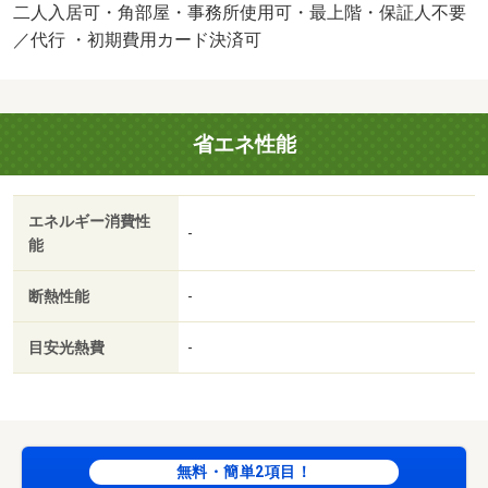
数料：１．１ヶ月/鍵交換費用 16500円
二人入居可・角部屋・事務所使用可・最上階・保証人不要
／代行 ・初期費用カード決済可
省エネ性能
エネルギー消費性
-
能
断熱性能
-
目安光熱費
-
無料・簡単2項目！