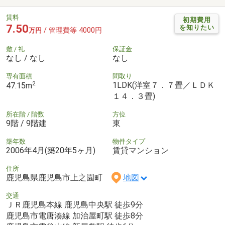
賃料
初期費用
7.50
を知りたい
/ 管理費等 4000円
万円
敷 / 礼
保証金
なし / なし
なし
専有面積
間取り
2
1LDK(洋室７．７畳／ＬＤＫ
47.15m
１４．３畳)
所在階 / 階数
方位
9階 / 9階建
東
築年数
物件タイプ
2006年4月(築20年5ヶ月)
賃貸マンション
住所
鹿児島県鹿児島市上之園町
地図
交通
ＪＲ鹿児島本線 鹿児島中央駅 徒歩9分
鹿児島市電唐湊線 加治屋町駅 徒歩8分