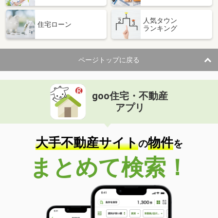
人気タウン
住宅ローン
ランキング
ページトップに戻る
goo住宅・不動産
アプリ
大手不動産サイト
物件
の
を
まとめて検索！