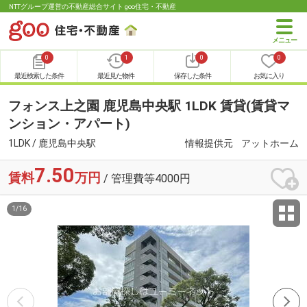
NTTグループ運営の不動産総合サイト goo住宅・不動産
0
1
0
0
最近検索した条件
最近見た物件
保存した条件
お気に入り
フォンス上之園 鹿児島中央駅 1LDK 賃貸(賃貸マ
ンション・アパート)
1LDK / 鹿児島中央駅
情報提供元
アットホーム
7.50
賃料
万円
/ 管理費等4000円
1
/
16