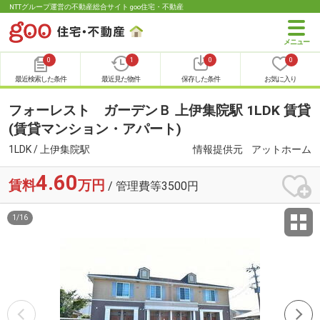
NTTグループ運営の不動産総合サイト goo住宅・不動産
0
1
0
0
最近検索した条件
最近見た物件
保存した条件
お気に入り
フォーレスト ガーデンＢ 上伊集院駅 1LDK 賃貸
(賃貸マンション・アパート)
1LDK / 上伊集院駅
情報提供元
アットホーム
4.60
賃料
万円
/ 管理費等3500円
1
/
16