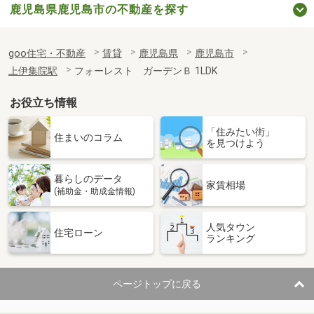
鹿児島県鹿児島市の不動産を探す
goo住宅・不動産
賃貸
鹿児島県
鹿児島市
上伊集院駅
フォーレスト ガーデンＢ 1LDK
お役立ち情報
「住みたい街」
住まいのコラム
を見つけよう
暮らしのデータ
家賃相場
(補助金・助成金情報)
人気タウン
住宅ローン
ランキング
ページトップに戻る