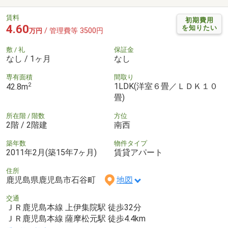
賃料
初期費用
4.60
を知りたい
/ 管理費等 3500円
万円
敷 / 礼
保証金
なし / 1ヶ月
なし
専有面積
間取り
2
1LDK(洋室６畳／ＬＤＫ１０
42.8m
畳)
所在階 / 階数
方位
2階 / 2階建
南西
築年数
物件タイプ
2011年2月(築15年7ヶ月)
賃貸アパート
住所
鹿児島県鹿児島市石谷町
地図
交通
ＪＲ鹿児島本線 上伊集院駅 徒歩32分
ＪＲ鹿児島本線 薩摩松元駅 徒歩4.4km