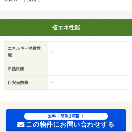
ト券５００円分プレゼント！さらにご成約で３０００円
分、来店当日のお申込・ご成約なら５０００円分プレゼン
ト！詳細はユーミーネット各店舗までお問い合わせくださ
省エネ性能
い！・駐輪場：有・仲介手数料：１．１ヶ月/クリーニング
費用 60000円
エネルギー消費性
-
能
断熱性能
-
目安光熱費
-
無料・簡単2項目！
この物件にお問い合わせする