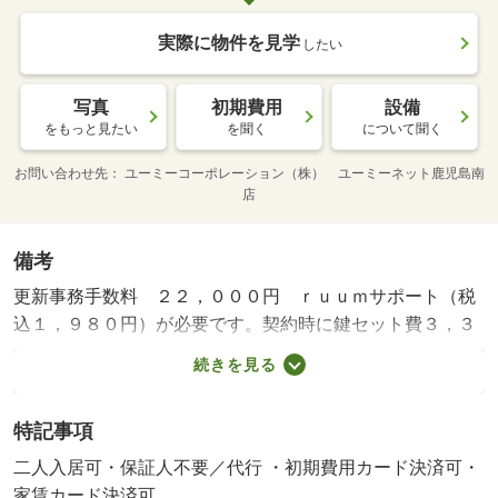
実際に物件を見学
したい
写真
初期費用
設備
をもっと見たい
を聞く
について聞く
お問い合わせ先
ユーミーコーポレーション（株） ユーミーネット鹿児島南
店
備考
更新事務手数料 ２２，０００円 ｒｕｕｍサポート（税
込１，９８０円）が必要です。契約時に鍵セット費３，３
００円（税込）が必要となります。貸主インボイス登録あ
続きを見る
り・賃貸保証等：加入要（ハウスリーブ株式会社：契約時
保証委託料：２．２万／月額保証委託料：賃料総額の２．
特記事項
２％又は５．５％ ※ペット可は２．５万／２．５％）・
管理形態／管理員の勤務形態：不在・他交通手段：仁田尾
二人入居可・保証人不要／代行 ・初期費用カード決済可・
橋停歩５分・来店予約でサーティワンアイスクリームギフ
家賃カード決済可