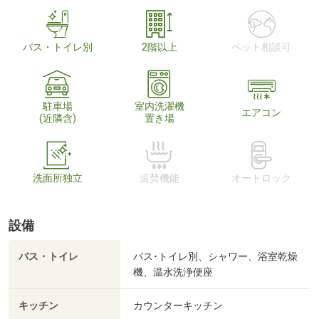
バス・トイレ別
2階以上
ペット相談可
駐車場
室内洗濯機
エアコン
(近隣含)
置き場
洗面所独立
追焚機能
オートロック
設備
バス・トイレ
バス･トイレ別、シャワー、浴室乾燥
機、温水洗浄便座
キッチン
カウンターキッチン