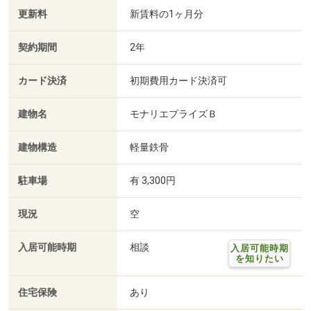
更新料
新賃料の1ヶ月分
契約期間
2年
カード決済
初期費用カード決済可
建物名
モナリエプライズＢ
建物構造
軽量鉄骨
駐車場
有 3,300円
現況
空
入居可能時期
相談
入居可能時期
を知りたい
住宅保険
あり