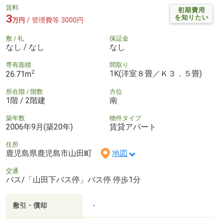
賃料
初期費用
3
を知りたい
/ 管理費等 3000円
万円
敷 / 礼
保証金
なし / なし
なし
専有面積
間取り
2
1K(洋室８畳／Ｋ３．５畳)
26.71m
所在階 / 階数
方位
1階 / 2階建
南
築年数
物件タイプ
2006年9月(築20年)
賃貸アパート
住所
鹿児島県鹿児島市山田町
地図
交通
バス/「山田下バス停」バス停 停歩1分
敷引・償却
-