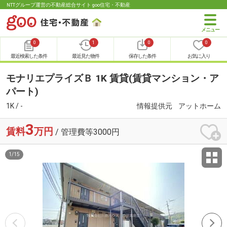
NTTグループ運営の不動産総合サイト goo住宅・不動産
0
1
0
0
最近検索した条件
最近見た物件
保存した条件
お気に入り
モナリエプライズＢ 1K 賃貸(賃貸マンション・ア
パート)
1K / -
情報提供元
アットホーム
3
賃料
万円
/ 管理費等3000円
1
/
15