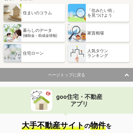
「住みたい街」
住まいのコラム
を見つけよう
暮らしのデータ
家賃相場
(補助金・助成金情報)
人気タウン
住宅ローン
ランキング
ページトップに戻る
goo住宅・不動産
アプリ
大手不動産サイト
物件
の
を