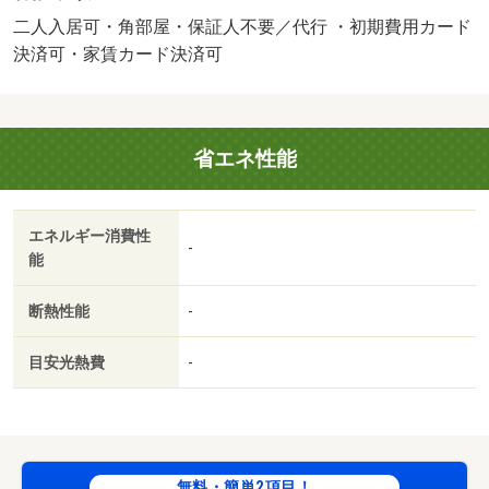
料：２．２万／月額保証委託料：賃料総額の２．２％又は
二人入居可・角部屋・保証人不要／代行 ・初期費用カード
５．５％ ※ペット可は２．５万／２．５％）・維持費
決済可・家賃カード決済可
等：町内会費３００円／月・管理形態／管理員の勤務形
態：不在・来店予約でサーティワンアイスクリームギフト
券５００円分プレゼント ！さらにご成約で３０００円
省エネ性能
分、来店当日のお申込・ご成約なら５０００円分プレゼン
ト！詳細はユーミーネット各店舗までお問い合わせく・駐
輪場：有・仲介手数料：１．１ヶ月/クリーニング費
エネルギー消費性
用 60000円
-
能
断熱性能
-
目安光熱費
-
無料・簡単2項目！