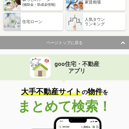
家賃相場
(補助金・助成金情報)
人気タウン
住宅ローン
ランキング
ページトップに戻る
goo住宅・不動産
アプリ
大手不動産サイト
物件
の
を
まとめて検索！