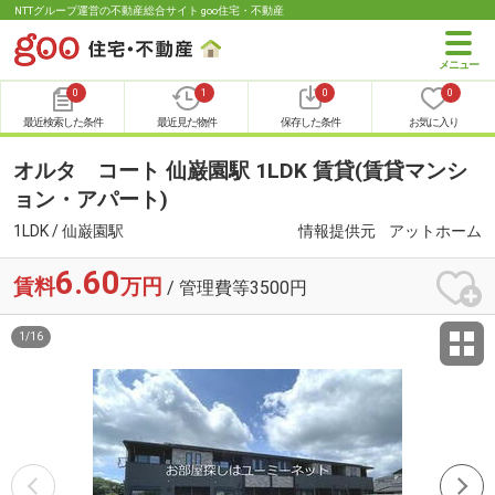
NTTグループ運営の不動産総合サイト goo住宅・不動産
0
1
0
0
最近検索した条件
最近見た物件
保存した条件
お気に入り
オルタ コート 仙巌園駅 1LDK 賃貸(賃貸マンシ
ョン・アパート)
1LDK / 仙巌園駅
情報提供元
アットホーム
6.60
賃料
万円
/ 管理費等3500円
1
/
16