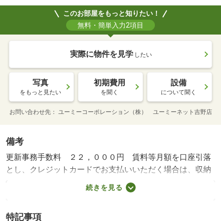
このお部屋をもっと知りたい！
無料・簡単入力2項目
実際に物件を見学
したい
写真
初期費用
設備
をもっと見たい
を聞く
について聞く
お問い合わせ先
ユーミーコーポレーション（株） ユーミーネット吉野店
備考
更新事務手数料 ２２，０００円 賃料等月額を口座引落
とし、クレジットカードでお支払いいただく場合は、収納
手数料 １７０円がかかります。「２４時間サポート費
続きを見る
用 ３３０円（月額）」が必要となります。契約時に鍵セ
ット費３，３００円（税込）が必要となります。・賃貸保
特記事項
証等：加入要（ハウスリーブ株式会社：契約時保証委託