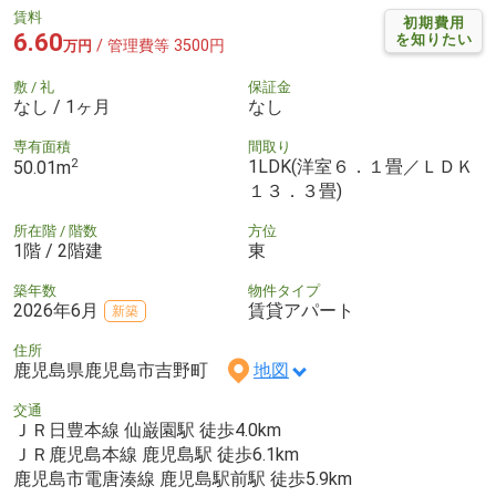
賃料
初期費用
6.60
を知りたい
/ 管理費等 3500円
万円
敷 / 礼
保証金
なし / 1ヶ月
なし
専有面積
間取り
2
1LDK(洋室６．１畳／ＬＤＫ
50.01m
１３．３畳)
所在階 / 階数
方位
1階 / 2階建
東
築年数
物件タイプ
2026年6月
賃貸アパート
新築
住所
鹿児島県鹿児島市吉野町
地図
交通
ＪＲ日豊本線 仙巌園駅 徒歩4.0km
ＪＲ鹿児島本線 鹿児島駅 徒歩6.1km
鹿児島市電唐湊線 鹿児島駅前駅 徒歩5.9km