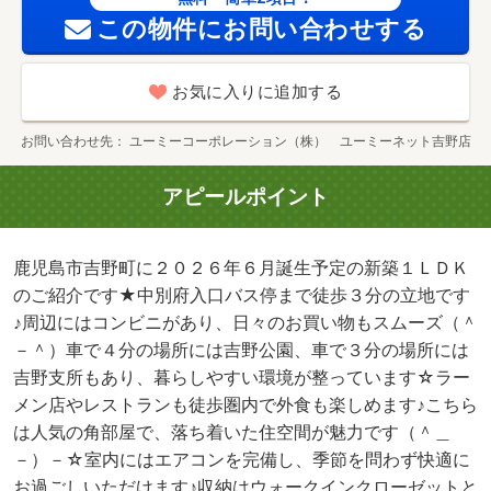
この物件にお問い合わせする
お気に入りに追加する
お問い合わせ先
ユーミーコーポレーション（株） ユーミーネット吉野店
アピールポイント
鹿児島市吉野町に２０２６年６月誕生予定の新築１ＬＤＫ
のご紹介です★中別府入口バス停まで徒歩３分の立地です
♪周辺にはコンビニがあり、日々のお買い物もスムーズ（＾
－＾）車で４分の場所には吉野公園、車で３分の場所には
吉野支所もあり、暮らしやすい環境が整っています☆ラー
メン店やレストランも徒歩圏内で外食も楽しめます♪こちら
は人気の角部屋で、落ち着いた住空間が魅力です（＾＿
－）－☆室内にはエアコンを完備し、季節を問わず快適に
お過ごしいただけます♪収納はウォークインクローゼットと