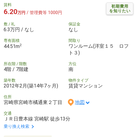
賃料
初期費用
6.20
を知りたい
/ 管理費等 1000円
万円
敷 / 礼
保証金
6.3万円 / なし
なし
専有面積
間取り
2
ワンルーム(洋室１５ ロフ
44.51m
ト３)
所在階 / 階数
方位
4階 / 7階建
南
築年数
物件タイプ
2012年2月(築14年7ヶ月)
賃貸マンション
住所
宮崎県宮崎市橘通東２丁目
地図
交通
ＪＲ日豊本線 宮崎駅 徒歩13分
乗り換え検索