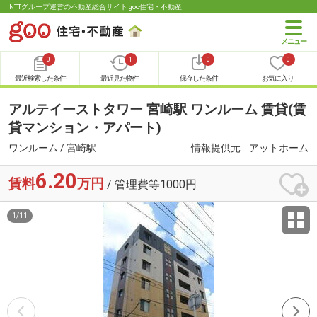
NTTグループ運営の不動産総合サイト goo住宅・不動産
0
1
0
0
最近検索した条件
最近見た物件
保存した条件
お気に入り
アルテイーストタワー 宮崎駅 ワンルーム 賃貸(賃
貸マンション・アパート)
ワンルーム / 宮崎駅
情報提供元
アットホーム
6.20
賃料
万円
/ 管理費等1000円
1
/
11