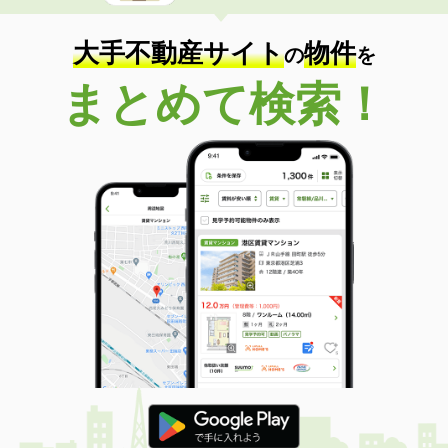
大手不動産サイト
物件
の
を
まとめて検索！