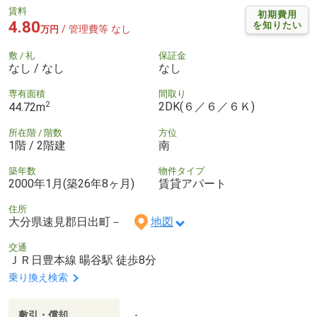
賃料
初期費用
4.80
を知りたい
/ 管理費等 なし
万円
敷 / 礼
保証金
なし / なし
なし
専有面積
間取り
2
2DK(６／６／６Ｋ)
44.72m
所在階 / 階数
方位
1階 / 2階建
南
築年数
物件タイプ
2000年1月(築26年8ヶ月)
賃貸アパート
住所
大分県速見郡日出町－
地図
交通
ＪＲ日豊本線 暘谷駅 徒歩8分
乗り換え検索
敷引・償却
-