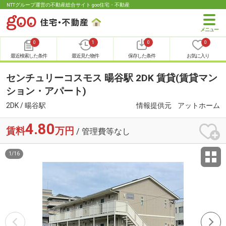
NTTグループ運営の不動産総合サイト goo住宅・不動産
0
1
0
0
最近検索した条件
最近見た物件
保存した条件
お気に入り
センチュリーコスモス 暘谷駅 2DK 賃貸(賃貸マン
ション・アパート)
2DK / 暘谷駅
情報提供元
アットホーム
4.80
賃料
万円
/ 管理費等なし
1
/
16