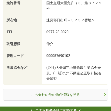
免許番号
国土交通大臣免許（３）第８７２２
号
所在地
速見郡日出町－３２３２番地２
TEL
0977-28-0020
取引態様
仲介
管理コード
000057690102
所属協会など
(公社)大分県宅地建物取引業協会会
員、(一社)九州不動産公正取引協議
会加盟
この会社の他の物件情報を見る
この不動産会社に相談する