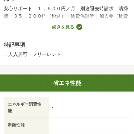
安心サポート １，６００円／月 別途退去時請求 清掃
費 ３５，２００円（税込）・賃貸保証等：加入要（賃貸
保証料 ４１，６８０円 更新料無）・維持費等：町内会
続きを見る
費３００円／月・フリーレントあり：１ヶ月・★日出町中
心部★エアコン・モニターホン・専用庭有！☆お買い物に
特記事項
便利なエリアです☆/投てき用消火剤（１本 7260円/サニタ
リー 22000円
二人入居可・フリーレント
省エネ性能
エネルギー消費性
-
能
断熱性能
-