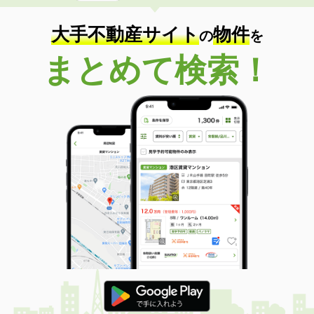
大手不動産サイト
物件
の
を
まとめて検索！