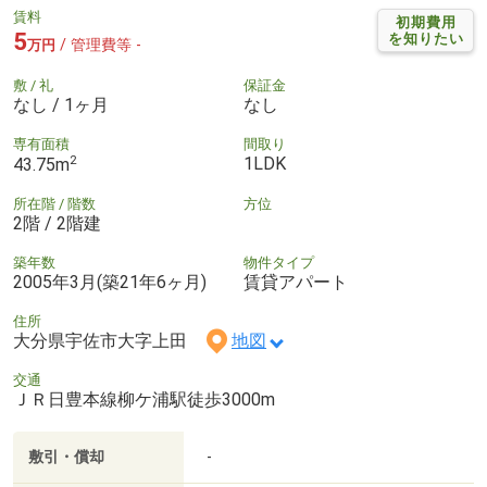
賃料
初期費用
5
を知りたい
/ 管理費等 -
万円
敷 / 礼
保証金
なし / 1ヶ月
なし
専有面積
間取り
2
1LDK
43.75m
所在階 / 階数
方位
2階 / 2階建
築年数
物件タイプ
2005年3月(築21年6ヶ月)
賃貸アパート
住所
大分県宇佐市大字上田
地図
交通
ＪＲ日豊本線柳ケ浦駅徒歩3000m
敷引・償却
-