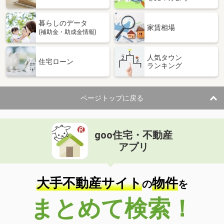
暮らしのデータ
家賃相場
(補助金・助成金情報)
人気タウン
住宅ローン
ランキング
ページトップに戻る
goo住宅・不動産
アプリ
大手不動産サイト
物件
の
を
まとめて検索！