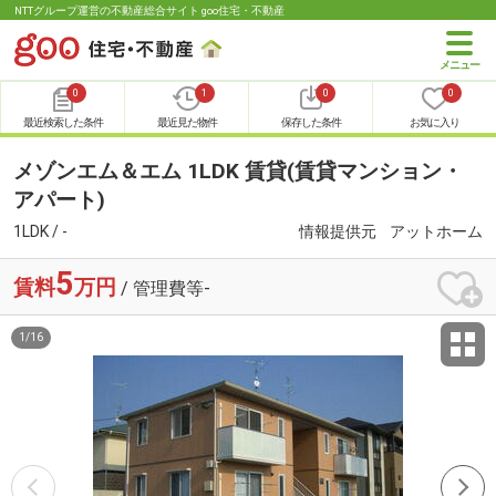
NTTグループ運営の不動産総合サイト goo住宅・不動産
0
1
0
0
最近検索した条件
最近見た物件
保存した条件
お気に入り
メゾンエム＆エム 1LDK 賃貸(賃貸マンション・
アパート)
1LDK / -
情報提供元
アットホーム
5
賃料
万円
/ 管理費等-
1
/
16