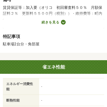
賃貸保証等：加入要（オリコ 初回審査料５０％ 月額保
証料２％ 更新料５５００円（税別））・維持費等：町内
会費２，４００円／年・積水ハウス施工の賃貸物件です。
続きを見る
明るい室内！！２階の角部屋です。近くにコンビニがあり
便利です。市役所等官公庁に近い物件です。人気の対面キ
特記事項
ッチン♪間取りが反転になります。駐車場２台目確保可能
（３０００円）/クリーニング代 44000円
駐車場2台分・角部屋
省エネ性能
エネルギー消費性
-
能
断熱性能
-