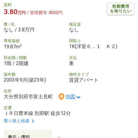
賃料
初期費用
3.80
を知りたい
/ 管理費等 4000円
万円
敷 / 礼
保証金
なし / 3.8万円
なし
専有面積
間取り
2
1K(洋室６．１ Ｋ２)
19.87m
所在階 / 階数
方位
1階 / 2階建
東
築年数
物件タイプ
2003年9月(築23年)
賃貸アパート
住所
大分県別府市富士見町
地図
交通
ＪＲ日豊本線 別府駅 徒歩12分
乗り換え検索
敷引・償却
-