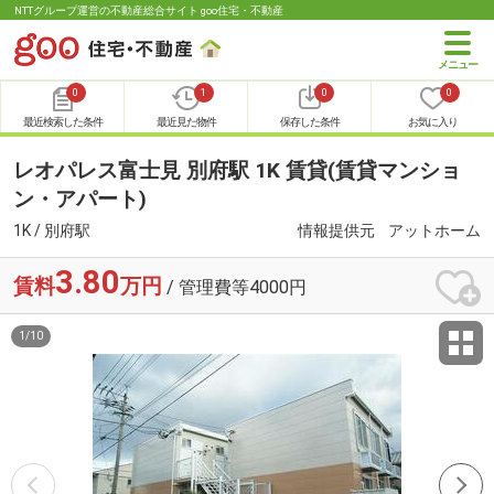
NTTグループ運営の不動産総合サイト goo住宅・不動産
0
1
0
0
最近検索した条件
最近見た物件
保存した条件
お気に入り
レオパレス富士見 別府駅 1K 賃貸(賃貸マンショ
ン・アパート)
1K / 別府駅
情報提供元
アットホーム
3.80
賃料
万円
/ 管理費等4000円
1
/
10