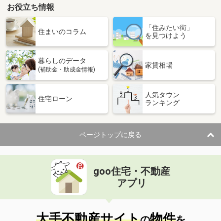
お役立ち情報
「住みたい街」
住まいのコラム
を見つけよう
暮らしのデータ
家賃相場
(補助金・助成金情報)
人気タウン
住宅ローン
ランキング
ページトップに戻る
goo住宅・不動産
アプリ
大手不動産サイト
物件
の
を