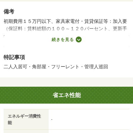
備考
初期費用１５万円以下、家具家電付・賃貸保証等：加入要
（保証料：賃料総額の１００～１２０パーセント、更新手
数料１００００円／年）・鍵交換代：あり１６，５００円
続きを見る
～・維持費等：環境維持費５５０円／月・フリーレントあ
り：１ヶ月・管理形態／管理員の勤務形態：巡回・当月，
特記事項
翌月家賃・共益費・礼金無料キャンペーン実施中。別府市
富士見町のロフト付き１Ｋ物件です。浴室乾燥機が付いて
二人入居可・角部屋・フリーレント・管理人巡回
いるのでお洗濯も安心です。お留守に便利な宅配ボックス
付き。エアコン完備しています。・バイク置場：なし・駐
輪場：有（無料）/抗菌施工（任意） 18040円/入居者サポ
省エネ性能
ートシステム/2年毎（任意） 18975円/クリーニング
費 52250円
エネルギー消費性
-
能