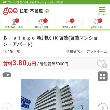
NTTグループ運営の不動産総合サイト goo住宅・不動産
0
1
0
0
最近検索した条件
最近見た物件
保存した条件
お気に入り
Ｂ－ｓｔａｇｅ 亀川駅 1K 賃貸(賃貸マンショ
ン・アパート)
1K / 亀川駅
情報提供元
アットホーム
3.80
賃料
万円
/ 管理費等5000円
1
/
16