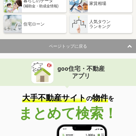
暮らしのデータ
家賃相場
(補助金・助成金情報)
人気タウン
住宅ローン
ランキング
ページトップに戻る
goo住宅・不動産
アプリ
大手不動産サイト
物件
の
を
まとめて検索！