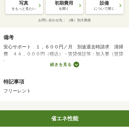
写真
初期費用
設備
をもっと見たい
を聞く
について聞く
お問い合わせ先
（株）別大興産
備考
安心サポート １，６００円／月 別途退去時請求 清掃
費 ４４，０００円（税込）・賃貸保証等：加入要（賃貸
保証料 ３８，０８０円 更新料無 ただし初回保証料の
続きを見る
み貸主負担）・維持費等：水道代３，０００円／月・フリ
ーレントあり：１ヶ月・☆７月末まで申込キャンペーン★
特記事項
敷・礼・保証料・仲手・鍵代・前家賃１ヶ月無料！！コン
ビニ・銀行・郵便局まで徒歩１分の生活に便利な環境！！
フリーレント
省エネ性能