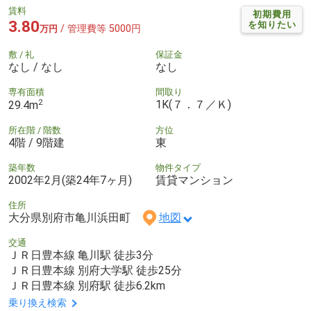
賃料
初期費用
3.80
を知りたい
/ 管理費等 5000円
万円
敷 / 礼
保証金
なし / なし
なし
専有面積
間取り
2
1K(７．７／Ｋ)
29.4m
所在階 / 階数
方位
4階 / 9階建
東
築年数
物件タイプ
2002年2月(築24年7ヶ月)
賃貸マンション
住所
大分県別府市亀川浜田町
地図
交通
ＪＲ日豊本線 亀川駅 徒歩3分
ＪＲ日豊本線 別府大学駅 徒歩25分
ＪＲ日豊本線 別府駅 徒歩6.2km
乗り換え検索