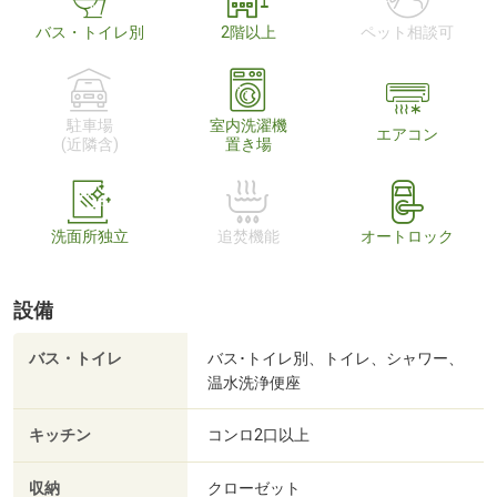
バス・トイレ別
2階以上
ペット相談可
駐車場
室内洗濯機
エアコン
(近隣含)
置き場
洗面所独立
追焚機能
オートロック
設備
バス・トイレ
バス･トイレ別、トイレ、シャワー、
温水洗浄便座
キッチン
コンロ2口以上
収納
クローゼット