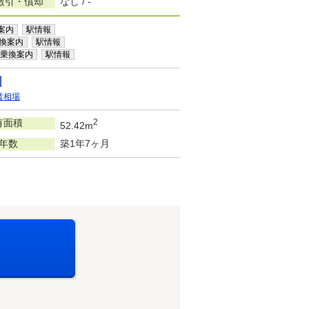
敷引・償却
なし / -
案内
駅情報
換案内
駅情報
乗換案内
駅情報
賃相場
有面積
2
52.42m
年数
築1年7ヶ月