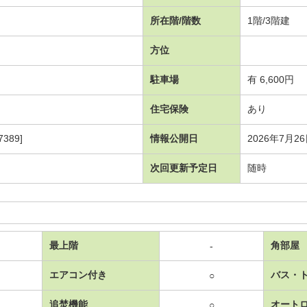
所在階/階数
1階/3階建
方位
駐車場
有 6,600円
住宅保険
あり
389]
情報公開日
2026年7月2
次回更新予定日
随時
最上階
角部屋
-
エアコン付き
バス・
○
追焚機能
オート
○