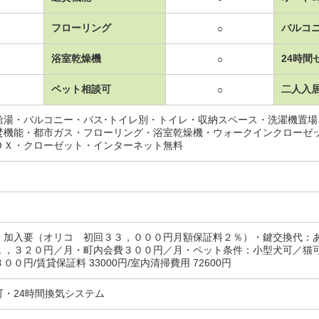
フローリング
バルコ
○
浴室乾燥機
24時間
○
ペット相談可
二人入
○
給湯・バルコニー・バス･トイレ別・トイレ・収納スペース・洗濯機置
焚機能・都市ガス・フローリング・浴室乾燥機・ウォークインクローゼ
ＯＸ・クローゼット・インターネット無料
：加入要（オリコ 初回３３，０００円月額保証料２％）・鍵交換代：
１，３２０円／月・町内会費３００円／月・ペット条件：小型犬可／猫
００円/賃貸保証料 33000円/室内清掃費用 72600円
可・24時間換気システム