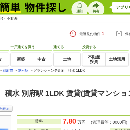
住宅・不動産
1
最近見た物件
保
一戸建てを買う
建てる
投資する
不動産
古
新築
中古
土地
土地活用
投資
>
別府市
>
別府駅
>
グランシャンテ別府 積水 1LDK
積水 別府駅 1LDK 賃貸(賃貸マンショ
を表示
7.80
賃料
万円 (管理費等：8000円)