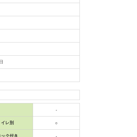
6日
-
トイレ別
○
ロック付き
-