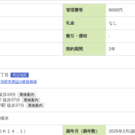
管理費等
8000円
礼金
なし
敷引・償却
-
契約期間
2年
１丁目
周辺地図
別府市周辺の家賃相場
徒歩18分
乗換案内
 徒歩37分
乗換案内
駅 徒歩37分
乗換案内
 積水
ＬＤＫ１４．１）
築年月（築年数）
2025年2月(