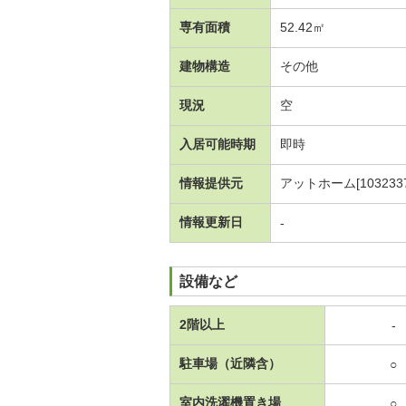
専有面積
52.42㎡
建物構造
その他
現況
空
入居可能時期
即時
情報提供元
アットホーム[1032337
情報更新日
-
設備など
2階以上
-
駐車場（近隣含）
○
室内洗濯機置き場
○