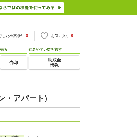
0
0
存した検索条件
お気に入り
売る
住みやすい街を探す
助成金
売却
情報
ン・アパート)