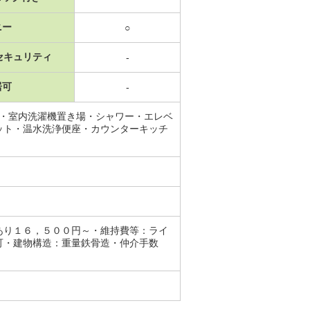
ニー
○
セキュリティ
-
居可
-
場・室内洗濯機置き場・シャワー・エレベ
ット・温水洗浄便座・カウンターキッチ
あり１６，５００円～・維持費等：ライ
可・建物構造：重量鉄骨造・仲介手数