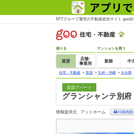
NTTグループ運営の不動産総合サイト goo
借りる
マンションを買う
店舗･
賃貸
新築
中
事業用
住宅・不動産
>
賃貸
>
九州・沖縄
>
大分県
賃貸アパート
グランシャンテ別府 
情報提供元
アットホーム
印刷画面