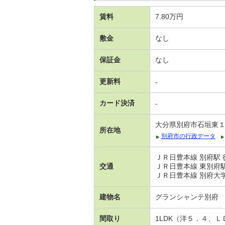
賃料
7.80万円
敷金
なし
保証金
なし
更新料
-
カード決済
-
大分県別府市石垣東
所在地
別府市の行政データ
ＪＲ日豊本線 別府駅 
交通
ＪＲ日豊本線 東別府駅
ＪＲ日豊本線 別府大学
建物名
グランシャンテ別府
間取り
1LDK（洋５．４、