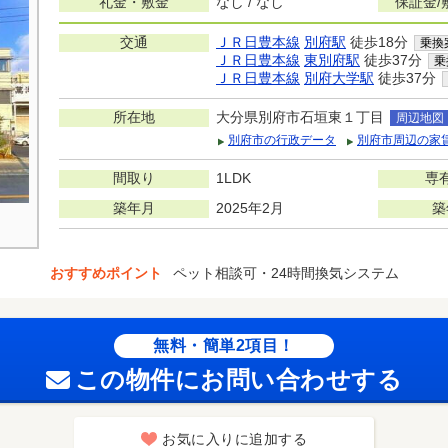
礼金・敷金
なし / なし
保証金/
交通
ＪＲ日豊本線
別府駅
徒歩18分
乗換
ＪＲ日豊本線
東別府駅
徒歩37分
乗
ＪＲ日豊本線
別府大学駅
徒歩37分
所在地
大分県別府市石垣東１丁目
周辺地図
別府市の行政データ
別府市周辺の家
間取り
1LDK
専
築年月
2025年2月
築
おすすめポイント
ペット相談可・24時間換気システム
無料・簡単2項目！
この物件にお問い合わせする
お気に入りに追加する