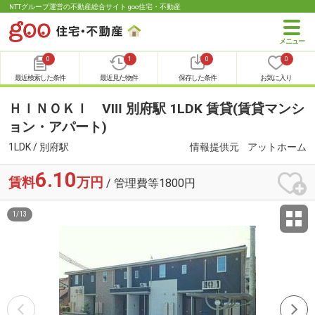
NTTグループ運営の不動産総合サイト goo住宅・不動産
0
1
0
0
最近検索した条件
最近見た物件
保存した条件
お気に入り
ＨＩＮＯＫＩ Ⅷ 別府駅 1LDK 賃貸(賃貸マンシ
ョン・アパート)
1LDK / 別府駅
情報提供元
アットホーム
6.10
賃料
万円
/ 管理費等1800円
1
/
13