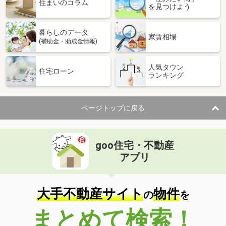
住まいのコラム
を見つけよう
暮らしのデータ
家賃相場
(補助金・助成金情報)
人気タウン
住宅ローン
ランキング
ページトップに戻る
goo住宅・不動産
アプリ
大手不動産サイト
物件
の
を
まとめて検索！