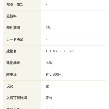
敷引・償却
-
更新料
-
契約期間
2年
カード決済
-
建物名
ＨＩＮＯＫＩ Ⅷ
建物構造
木造
駐車場
有 5,500円
現況
空
入居可能時期
即時