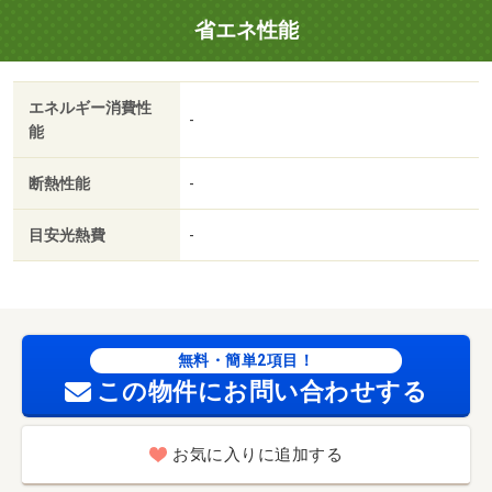
２．５万／２．５％）・維持費等：町内会費４００円／
省エネ性能
月・追焚機能付きで寒い時期でも快適に過ごせます！・仲
介手数料：６７，１００円/クリーニング費用 60000円
エネルギー消費性
-
能
断熱性能
-
目安光熱費
-
無料・簡単2項目！
この物件にお問い合わせする
お気に入りに追加する