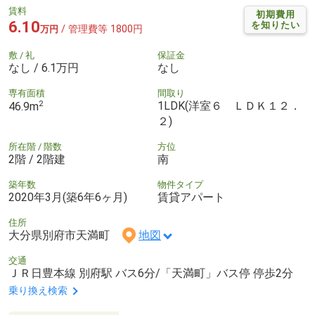
賃料
初期費用
6.10
を知りたい
/ 管理費等 1800円
万円
敷 / 礼
保証金
なし / 6.1万円
なし
専有面積
間取り
2
1LDK(洋室６ ＬＤＫ１２．
46.9m
２)
所在階 / 階数
方位
2階 / 2階建
南
築年数
物件タイプ
2020年3月(築6年6ヶ月)
賃貸アパート
住所
大分県別府市天満町
地図
交通
ＪＲ日豊本線 別府駅 バス6分/「天満町」バス停 停歩2分
乗り換え検索