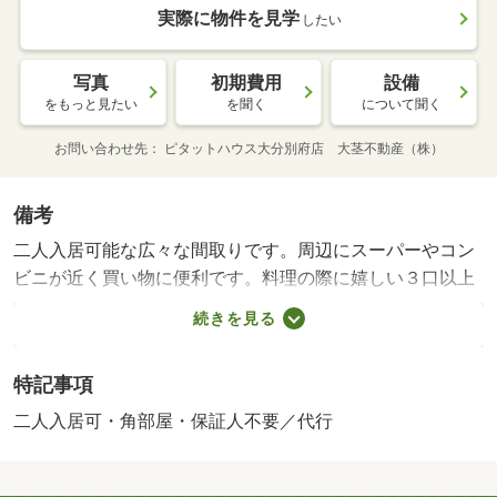
実際に物件を見学
したい
写真
初期費用
設備
をもっと見たい
を聞く
について聞く
お問い合わせ先
ピタットハウス大分別府店 大茎不動産（株）
備考
二人入居可能な広々な間取りです。周辺にスーパーやコン
ビニが近く買い物に便利です。料理の際に嬉しい３口以上
コンロ付きのカウンターキッチンです。更新事務手数料
続きを見る
２２，０００円 賃料等月額を口座引落とし、クレジット
カードでお支払いいただく場合は、収納手数料 １７０円
特記事項
がかかります。「２４時間サポート費用 ３３０円（月
額）」が必要となります。・賃貸保証等：加入要（ハウス
二人入居可・角部屋・保証人不要／代行
リーブ株式会社 契約時保証委託料：２．２万／月額保証
委託料：賃料総額の２．２％又は５．５％ ※ペット可は