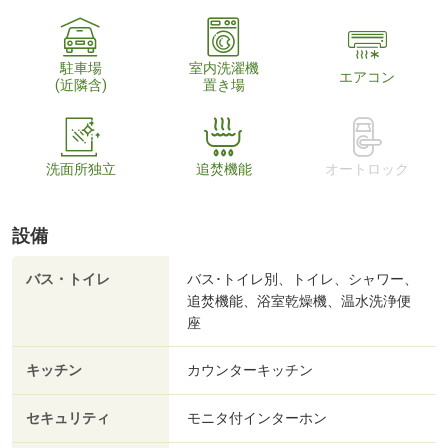
駐車場
室内洗濯機
エアコン
(近隣含)
置き場
洗面所独立
追焚機能
オートロック
設備
バス・トイレ
バス･トイレ別、トイレ、シャワー、
追焚機能、浴室乾燥機、温水洗浄便
座
キッチン
カウンターキッチン
セキュリティ
モニタ付インターホン