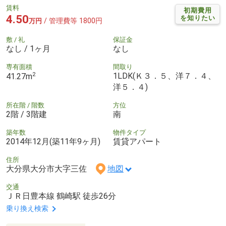
賃料
初期費用
4.50
を知りたい
/ 管理費等 1800円
万円
敷 / 礼
保証金
なし / 1ヶ月
なし
専有面積
間取り
2
1LDK(Ｋ３．５、洋７．４、
41.27m
洋５．４)
所在階 / 階数
方位
2階 / 3階建
南
築年数
物件タイプ
2014年12月(築11年9ヶ月)
賃貸アパート
住所
大分県大分市大字三佐
地図
交通
ＪＲ日豊本線 鶴崎駅 徒歩26分
乗り換え検索