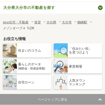
大分県大分市の不動産を探す
goo住宅・不動産
賃貸
大分県
大分市
鶴崎駅
メゾンオーブＡ 1LDK
お役立ち情報
「住みたい街」
住まいのコラム
を見つけよう
暮らしのデータ
家賃相場
(補助金・助成金情報)
人気タウン
住宅ローン
ランキング
ページトップに戻る