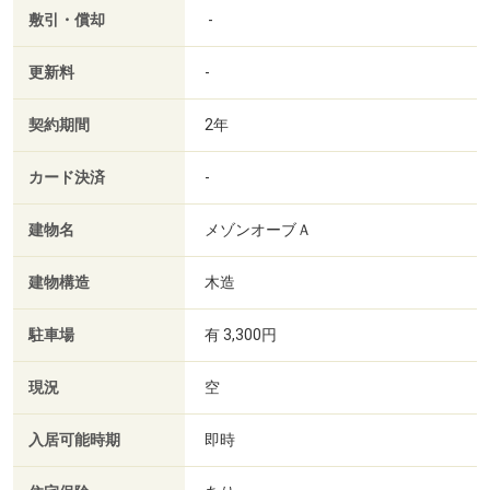
敷引・償却
-
更新料
-
契約期間
2年
カード決済
-
建物名
メゾンオーブＡ
建物構造
木造
駐車場
有 3,300円
現況
空
入居可能時期
即時