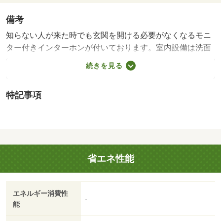
備考
知らない人が来た時でも玄関を開ける必要がなくなるモニ
ター付きインターホンが付いております。室内設備は洗面
所独立・浴室乾燥機などが揃っており、とても充実してい
続きを見る
ます。快適な生活を送ることのできる、エアコン付きの物
件です。バストイレ別なので浴室のスペースを広く使えま
特記事項
す。バルコニー付きの物件でおすすめです。住みやすさが
満載でイチオシのアパートはこちらです。こちらの物件で
は、駐車場が月額３３００円でご利用いただけます。賃料
４．８万円が魅力の物件です。こちらは１ＬＤＫの物件で
す。・賃貸保証等：加入要（ハウスリーブ ハウスリーブ
省エネ性能
株式会社 契約時保証委託料：２．２万／月額保証委託
料：賃料総額の２．２％又は５．５％ ※ペット可は２．
５万／２．５％）・維持費等：町内会費３００円／月・管
エネルギー消費性
理形態／管理員の勤務形態：不在・室内設備は浴室乾燥
-
能
機・洗面所独立などが揃っており、とても充実していま
す。こちらはＴＶインターフォン付きのアパートです。家