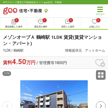
NTTグループ運営の不動産総合サイト goo住宅・不動産
0
1
0
0
最近検索した条件
最近見た物件
保存した条件
お気に入り
メゾンオーブＡ 鶴崎駅 1LDK 賃貸(賃貸マンショ
ン・アパート)
1LDK / 鶴崎駅
情報提供元
アットホーム
4.50
賃料
万円
/ 管理費等1800円
1
/
16