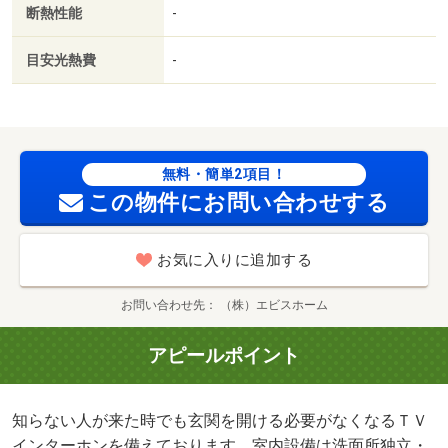
断熱性能
-
賃が５万円以下のお部屋になっております。大量の洗濯物
もバルコニーで解決。/クリーニング費用 60000円/鍵セッ
目安光熱費
-
ト費 3300円
無料・簡単2項目！
この物件にお問い合わせする
お気に入りに追加する
お問い合わせ先
（株）エビスホーム
アピールポイント
知らない人が来た時でも玄関を開ける必要がなくなるＴＶ
インターホンを備えております。室内設備は洗面所独立・