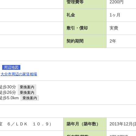
管理費等
2200円
礼金
1ヶ月
敷引・償却
実費
契約期間
2年
村
周辺地図
大分市周辺の家賃相場
徒歩30分
乗換案内
徒歩26分
乗換案内
歩5.0km
乗換案内
洋室 ６／ＬＤＫ １０．９）
築年月（築年数）
2013年12月