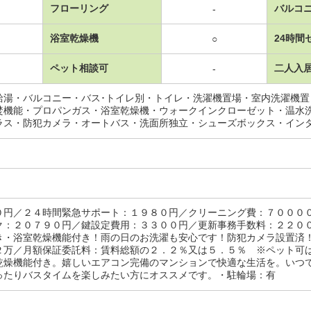
フローリング
バルコ
-
浴室乾燥機
24時間
○
ペット相談可
二人入
-
給湯・バルコニー・バス･トイレ別・トイレ・洗濯機置場・室内洗濯機
焚機能・プロパンガス・浴室乾燥機・ウォークインクローゼット・温水
ラス・防犯カメラ・オートバス・洗面所独立・シューズボックス・イン
０円／２４時間緊急サポート：１９８０円／クリーニング費：７０００
ク：２０７９０円／鍵設定費用：３３００円／更新事務手数料：２２０
き・浴室乾燥機能付き！雨の日のお洗濯も安心です！防犯カメラ設置済
２万／月額保証委託料：賃料総額の２．２％又は５．５％ ※ペット可
乾燥機能付き。嬉しいエアコン完備のマンションで快適な生活を。いつ
ったりバスタイムを楽しみたい方にオススメです。・駐輪場：有