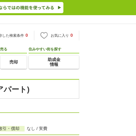
0
0
存した検索条件
お気に入り
売る
住みやすい街を探す
助成金
売却
情報
アパート)
敷引・償却
なし / 実費