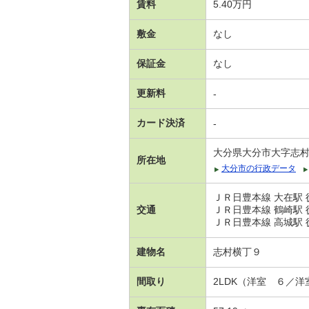
賃料
5.40万円
敷金
なし
保証金
なし
更新料
-
カード決済
-
大分県大分市大字志
所在地
大分市の行政データ
ＪＲ日豊本線 大在駅 
交通
ＪＲ日豊本線 鶴崎駅 
ＪＲ日豊本線 高城駅 徒
建物名
志村横丁９
間取り
2LDK（洋室 ６／