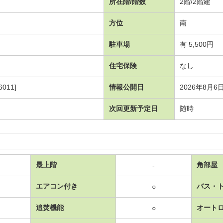
所在階/階数
2階/2階建
方位
南
駐車場
有 5,500円
住宅保険
なし
011]
情報公開日
2026年8月6
次回更新予定日
随時
最上階
角部屋
-
エアコン付き
バス・
○
追焚機能
オート
○