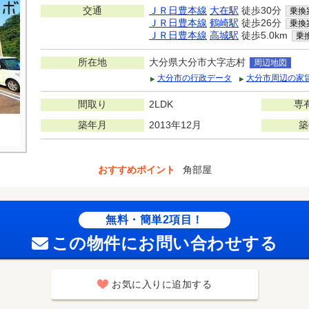
交通
ＪＲ日豊本線
大在駅
徒歩30分
乗換
ＪＲ日豊本線
鶴崎駅
徒歩26分
乗換
ＪＲ日豊本線
高城駅
徒歩5.0km
乗
所在地
大分県大分市大字志村
周辺地図
大分市の行政データ
大分市周辺の家
間取り
2LDK
専
築年月
2013年12月
築
おすすめポイント
角部屋
無料・簡単2項目！
この物件にお問い合わせする
お気に入りに追加する