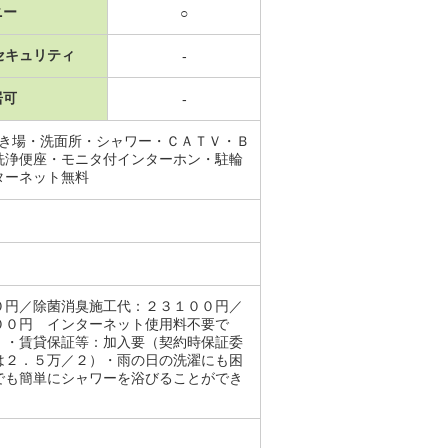
ニー
○
セキュリティ
-
居可
-
置き場・洗面所・シャワー・ＣＡＴＶ・Ｂ
洗浄便座・モニタ付インターホン・駐輪
ターネット無料
０円／除菌消臭施工代：２３１００円／
００円 インターネット使用料不要で
！・賃貸保証等：加入要（契約時保証委
は２．５万／２）・雨の日の洗濯にも困
でも簡単にシャワーを浴びることができ