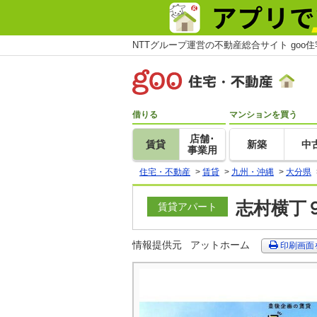
NTTグループ運営の不動産総合サイト goo
借りる
マンションを買う
店舗･
賃貸
新築
中
事業用
住宅・不動産
>
賃貸
>
九州・沖縄
>
大分県
志村横丁９
賃貸アパート
情報提供元
アットホーム
印刷画面