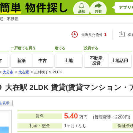
住宅・不動産
1
最近見た物件
保
一戸建てを買う
建てる
投資する
不動産
古
新築
中古
土地
土地活用
投資
>
大分市
>
大在駅
>
志村横丁９ 2LDK
 大在駅 2LDK 賃貸(賃貸マンション・
を表示
5.40
賃料
万円 (管理費等：2200円)
礼金・敷金
1ヶ月 / なし
保証金/