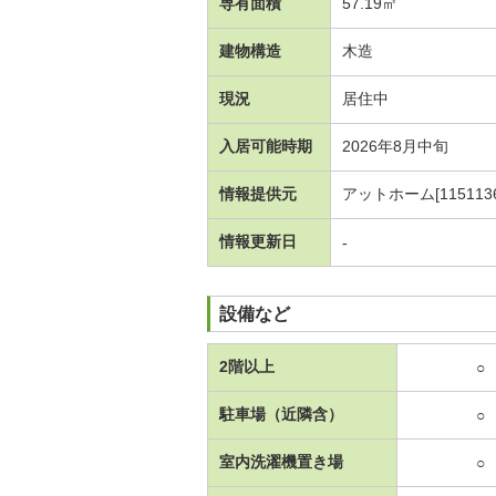
専有面積
57.19㎡
建物構造
木造
現況
居住中
入居可能時期
2026年8月中旬
情報提供元
アットホーム[1151136
情報更新日
-
設備など
2階以上
○
駐車場（近隣含）
○
室内洗濯機置き場
○