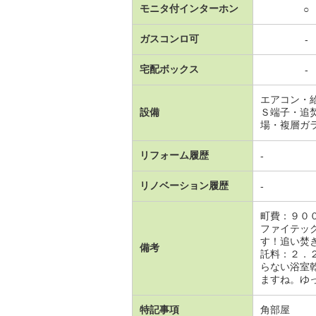
モニタ付インターホン
○
ガスコンロ可
-
宅配ボックス
-
エアコン・
設備
Ｓ端子・追
場・複層ガ
リフォーム履歴
-
リノベーション履歴
-
町費：９０
ファイテッ
す！追い焚
備考
託料：２．
らない浴室
ますね。ゆ
特記事項
角部屋