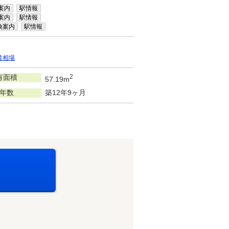
案内
駅情報
案内
駅情報
換案内
駅情報
賃相場
有面積
2
57.19m
年数
築12年9ヶ月