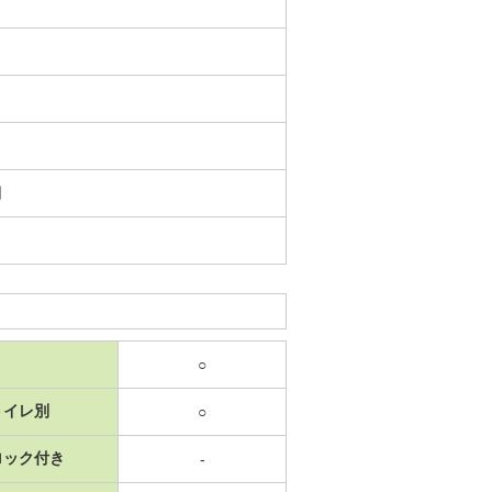
日
○
トイレ別
○
ロック付き
-