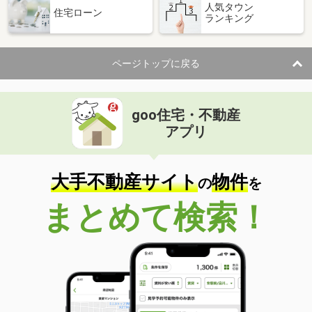
人気タウン
住宅ローン
ランキング
ページトップに戻る
goo住宅・不動産
アプリ
大手不動産サイト
物件
の
を
まとめて検索！