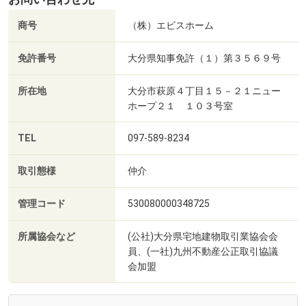
商号
（株）エビスホーム
免許番号
大分県知事免許（１）第３５６９号
所在地
大分市萩原４丁目１５－２１ニュー
ホープ２１ １０３号室
TEL
097-589-8234
取引態様
仲介
管理コード
530080000348725
所属協会など
(公社)大分県宅地建物取引業協会会
員、(一社)九州不動産公正取引協議
会加盟