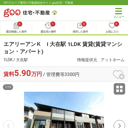
NTTグループ運営の不動産総合サイト goo住宅・不動産
0
1
0
0
最近検索した条件
最近見た物件
保存した条件
お気に入り
エアリーアンＫ Ⅰ 大在駅 1LDK 賃貸(賃貸マンシ
ョン・アパート)
1LDK / 大在駅
情報提供元
アットホーム
5.90
賃料
万円
/ 管理費等3300円
1
/
16