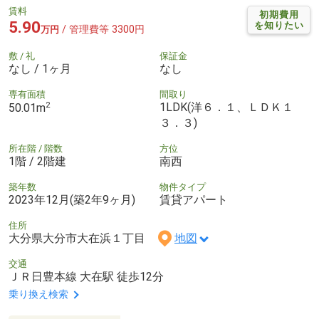
賃料
初期費用
5.90
を知りたい
/ 管理費等 3300円
万円
敷 / 礼
保証金
なし / 1ヶ月
なし
専有面積
間取り
2
1LDK(洋６．１、ＬＤＫ１
50.01m
３．３)
所在階 / 階数
方位
1階 / 2階建
南西
築年数
物件タイプ
2023年12月(築2年9ヶ月)
賃貸アパート
住所
大分県大分市大在浜１丁目
地図
交通
ＪＲ日豊本線 大在駅 徒歩12分
乗り換え検索