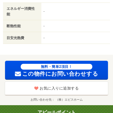
ています。こちらのアパートはシステムキッチンが用意さ
エネルギー消費性
れております。こちらの物件は、駅へも徒歩１２分と歩い
-
能
てアクセスできます。ゆったりとした暮らしを実現する、
専有面積５０．０１平米のお部屋。これからペットを飼う
断熱性能
-
予定のある方にもうれしい、ペット対応の物件です。・賃
貸保証等：加入要（ハウスリーブ ハウスリーブ株式会
目安光熱費
-
社 契約時保証委託料：２．２万／月額保証委託料：賃料
総額の２．２％又は５．５％ ※ペット可は２．５万／
２．５％）・維持費等：町内会費６００円／月・管理形態
／管理員の勤務形態：不在・収納はウォークインクロゼッ
ト・床下収納などが備え付けられているので、衣類や日用
無料・簡単2項目！
品の収納に重宝します。お湯を沸かし直せる追い焚き機能
この物件にお問い合わせする
付きです。暑い夏、寒い冬には必須のエアコンが付いてい
ます。/クリーニング費用 80000円/鍵セット費 3300円
お気に入りに追加する
お問い合わせ先
（株）エビスホーム
アピールポイント