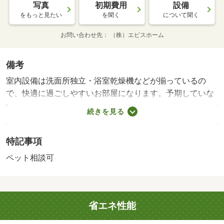
写真
初期費用
設備
をもっと見たい
を聞く
について聞く
お問い合わせ先
（株）エビスホーム
備考
室内設備は洗面所独立・浴室乾燥機などが揃っているの
で、快適に過ごしやすいお部屋になります。予期していな
かった荷物が届いた場合でも宅配ボックスがあるので日時
続きを見る
を問わずいつでも利用することが可能です。玄関先まで覗
き穴を覗きに行かなくてもインターホン越しに誰が来たの
特記事項
かを確認できます。収納はウォークインクロゼット・床下
収納などが備え付けられているので、衣類や日用品の収納
ペット相談可
に重宝します。３口コンロ物件であれば、煮込みや揚げ物
などあらゆる工程を同時にこなせます。毎日長時間インタ
ーネットを利用する方にとって、毎月インターネット使用
省エネ性能
料を支払う必要がないので月々の出費を抑えることができ
ます。ＴＶ好きの方にうってつけの、ＢＳ対応物件となっ