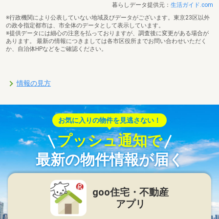
暮らしデータ提供元：
生活ガイド.com
※行政機関により公表していない地域及びデータがございます。東京23区以外
の政令指定都市は、市全体のデータとして表示しています。
※提供データには細心の注意を払っておりますが、調査後に変更がある場合が
あります。 最新の情報につきましては各市区役所までお問い合わせいただく
か、自治体HPなどをご確認ください。
情報の見方
お気に入りの物件を見逃さない！
プッシュ通知で
最新の物件情報が届く
goo住宅・不動産
アプリ