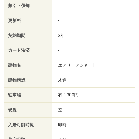
敷引・償却
-
更新料
-
契約期間
2年
カード決済
-
建物名
エアリーアンＫ Ⅰ
建物構造
木造
駐車場
有 3,300円
現況
空
入居可能時期
即時