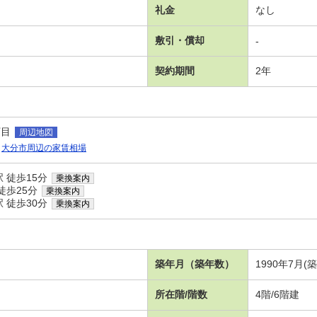
礼金
なし
敷引・償却
-
契約期間
2年
丁目
周辺地図
大分市周辺の家賃相場
 徒歩15分
乗換案内
徒歩25分
乗換案内
 徒歩30分
乗換案内
築年月（築年数）
1990年7月(
所在階/階数
4階/6階建