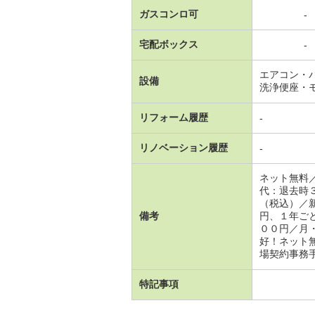
ガスコンロ可
-
宅配ボックス
-
エアコン・
設備
洗浄便座・
リフォーム履歴
-
リノベーション履歴
-
ネット無料
代：退去時
（税込）／
備考
円、１年ご
００円／月
好！ネット無
場契約事務手
特記事項