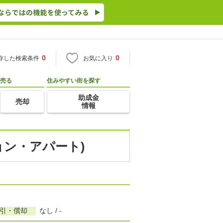
0
0
存した検索条件
お気に入り
売る
住みやすい街を探す
助成金
売却
情報
ョン・アパート)
敷引・償却
なし / -