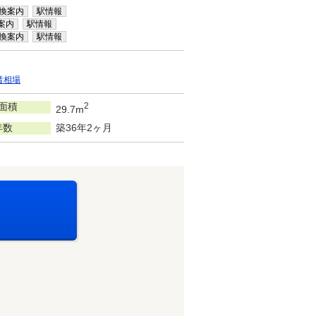
換案内
駅情報
案内
駅情報
換案内
駅情報
賃相場
面積
2
29.7m
年数
築36年2ヶ月