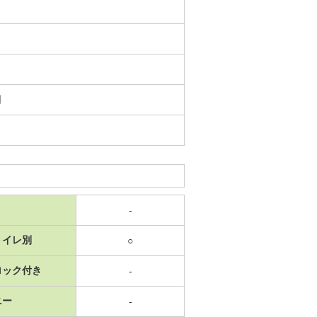
日
-
トイレ別
○
ロック付き
-
ニー
-