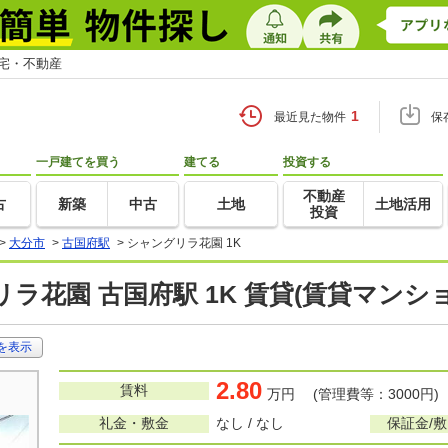
住宅・不動産
1
最近見た物件
保
一戸建てを買う
建てる
投資する
不動産
古
新築
中古
土地
土地活用
投資
>
大分市
>
古国府駅
>
シャングリラ花園 1K
ラ花園 古国府駅 1K 賃貸(賃貸マンシ
を表示
2.80
賃料
万円 (管理費等：3000円)
礼金・敷金
なし / なし
保証金/