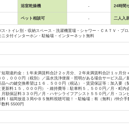
浴室乾燥機
24時間
-
ペット相談可
二人入
-
バス･トイレ別・収納スペース・洗濯機置場・シャワー・ＣＡＴＶ・プ
モニタ付インターホン・駐輪場・インターネット無料
／短期違約金：１年未満賃料合計２ヶ月分、２年未満賃料合計１ヶ月分
３０，０００円（税別）／温水洗浄便座・照明がある場合サービス品／
新品への鍵交換希望は１６．５００円（税込）・賃貸保証等：加入要（
と更新料１５，０００円）・維持費等：駐車料５，５００円／月・町内
・月額保証料３３０円／月・ハヤシライフアシスト５５０円／月・コン
料！福岡放送３局やＢＳ無料視聴可能！・駐輪場：有（無料）/仲介手数料 30
数料 5500円