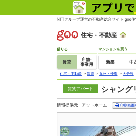
NTTグループ運営の不動産総合サイト goo
借りる
マンションを買う
店舗･
賃貸
新築
中
事業用
住宅・不動産
>
賃貸
>
九州・沖縄
>
大分県
シャングリ
賃貸アパート
情報提供元
アットホーム
印刷画面