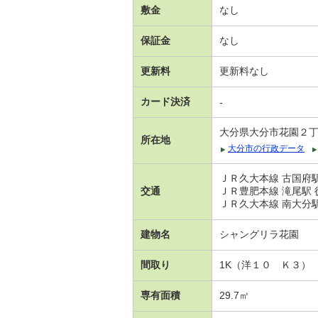
敷金
なし
保証金
なし
更新料
更新料なし
カード決済
-
大分県大分市花園２
所在地
大分市の行政データ
ＪＲ久大本線 古国府駅
交通
ＪＲ豊肥本線 滝尾駅 
ＪＲ久大本線 南大分駅
建物名
シャングリラ花園
間取り
1K（洋１０ Ｋ３）
専有面積
29.7㎡