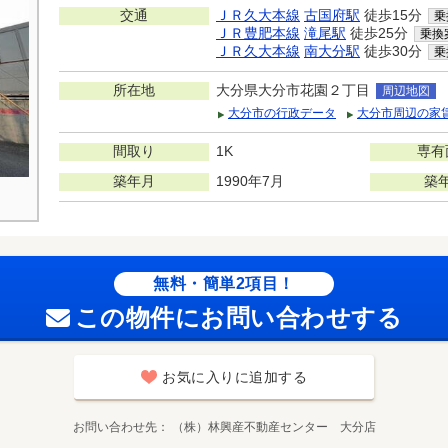
交通
ＪＲ久大本線
古国府駅
徒歩15分
乗
ＪＲ豊肥本線
滝尾駅
徒歩25分
乗換
ＪＲ久大本線
南大分駅
徒歩30分
乗
所在地
大分県大分市花園２丁目
周辺地図
大分市の行政データ
大分市周辺の家
間取り
1K
専有
築年月
1990年7月
築
無料・簡単2項目！
この物件にお問い合わせする
お気に入りに追加する
お問い合わせ先
（株）林興産不動産センター 大分店