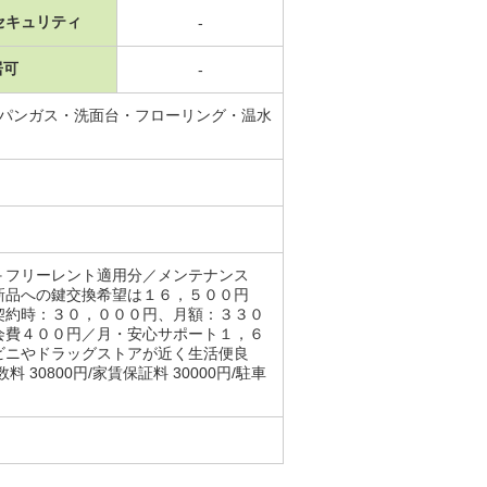
セキュリティ
-
居可
-
ロパンガス・洗面台・フローリング・温水
＋フリーレント適用分／メンテナンス
新品への鍵交換希望は１６，５００円
契約時：３０，０００円、月額：３３０
会費４００円／月・安心サポート１，６
ビニやドラッグストアが近く生活便良
800円/家賃保証料 30000円/駐車