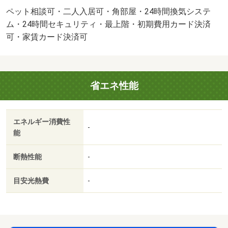
２．２％又は５．５％ ※ペット可は２．５万／２．
ペット相談可・二人入居可・角部屋・24時間換気システ
５％）・維持費等：２４時間サポート（課税対象）３３０
ム・24時間セキュリティ・最上階・初期費用カード決済
円／月・ｒｕｕｍサポート（課税対象）１，９８０円／
可・家賃カード決済可
月・町会費８００円／月・他交通手段：ＪＲ日豊本線鶴崎
駅バス９分須賀停歩４分／ＪＲ日豊本線大分駅バス３６分
須賀停歩４分・インターネットが無料で使用できます！対
省エネ性能
面キッチンでテレビを見ながら、お料理できます☆ウォー
クインクローゼット完備！お荷物が多い方にオススメ☆Ｔ
Ｖインターフォン完備で、防犯面◎・バイク置場：なし・
エネルギー消費性
駐輪場：有/クリーニング費 80000円/鍵セット費（課税対
-
能
象） 3300円
断熱性能
-
目安光熱費
-