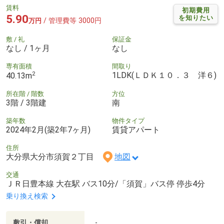
賃料
初期費用
5.90
を知りたい
/ 管理費等 3000円
万円
敷 / 礼
保証金
なし / 1ヶ月
なし
専有面積
間取り
2
1LDK(ＬＤＫ１０．３ 洋６)
40.13m
所在階 / 階数
方位
3階 / 3階建
南
築年数
物件タイプ
2024年2月(築2年7ヶ月)
賃貸アパート
住所
大分県大分市須賀２丁目
地図
交通
ＪＲ日豊本線 大在駅 バス10分/「須賀」バス停 停歩4分
乗り換え検索
敷引・償却
-