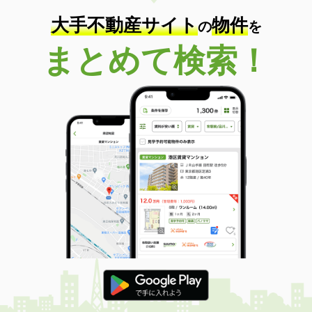
大手不動産サイト
物件
の
を
まとめて検索！