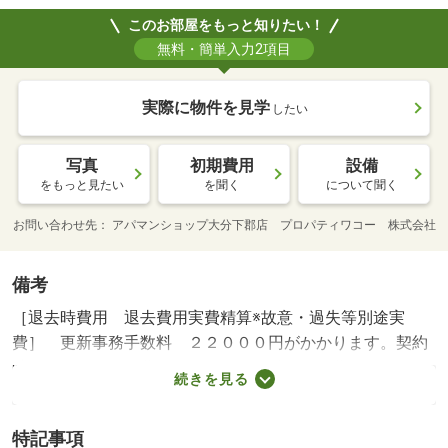
このお部屋をもっと知りたい！
無料・簡単入力2項目
実際に物件を見学
したい
写真
初期費用
設備
をもっと見たい
を聞く
について聞く
お問い合わせ先
アパマンショップ大分下郡店 プロパティワコー 株式会社
備考
［退去時費用 退去費用実費精算※故意・過失等別途実
費］ 更新事務手数料 ２２０００円がかかります。契約
時にクリーニング費８００００円、鍵セット費３３００円
続きを見る
（税込）が必要となります。駐車場貸主インボイス登録あ
り ＮＯ：９８０５２６１７・賃貸保証等：加入要（契約
特記事項
時保証委託料：２．２万／月額保証委託料：賃料総額の