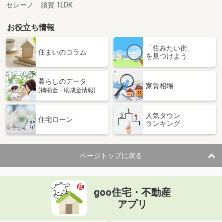
セレーノ 須賀 1LDK
お役立ち情報
「住みたい街」
住まいのコラム
を見つけよう
暮らしのデータ
家賃相場
(補助金・助成金情報)
人気タウン
住宅ローン
ランキング
ページトップに戻る
goo住宅・不動産
アプリ