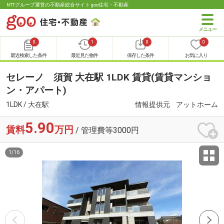
NTTグループ運営の不動産総合サイト goo住宅・不動産
0
1
0
0
最近検索した条件
最近見た物件
保存した条件
お気に入り
セレーノ 須賀 大在駅 1LDK 賃貸(賃貸マンショ
ン・アパート)
1LDK / 大在駅
情報提供元
アットホーム
5.90
賃料
万円
/ 管理費等3000円
1
/
16