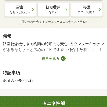
写真
初期費用
設備
をもっと見たい
を聞く
について聞く
お問い合わせ先
センチュリー２１大分ベスト不動産
備考
浴室乾燥機付きで梅雨の時期でも安心♪カウンターキッチン
が素敵なちょっと広めの１Ｋです☆・仲介手数料：１．１
ヶ月/室内清掃費用 46200円/町会費 600円/抗菌施工
続きを見る
料 17050円
特記事項
保証人不要／代行
省エネ性能