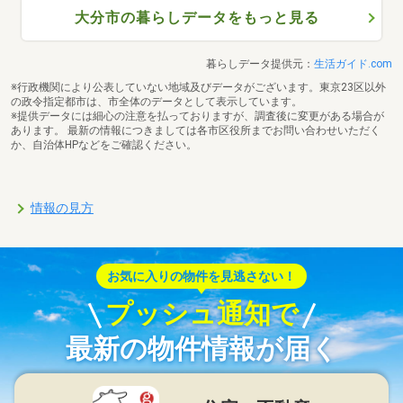
大分市の暮らしデータをもっと見る
暮らしデータ提供元：
生活ガイド.com
※行政機関により公表していない地域及びデータがございます。東京23区以外
の政令指定都市は、市全体のデータとして表示しています。
※提供データには細心の注意を払っておりますが、調査後に変更がある場合が
あります。 最新の情報につきましては各市区役所までお問い合わせいただく
か、自治体HPなどをご確認ください。
情報の見方
お気に入りの物件を見逃さない！
プッシュ通知で
最新の物件情報が届く