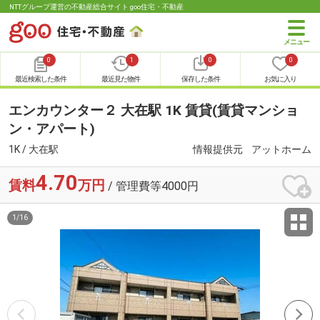
NTTグループ運営の不動産総合サイト goo住宅・不動産
0
1
0
0
最近検索した条件
最近見た物件
保存した条件
お気に入り
エンカウンター２ 大在駅 1K 賃貸(賃貸マンショ
ン・アパート)
1K / 大在駅
情報提供元
アットホーム
4.70
賃料
万円
/ 管理費等4000円
1
/
16