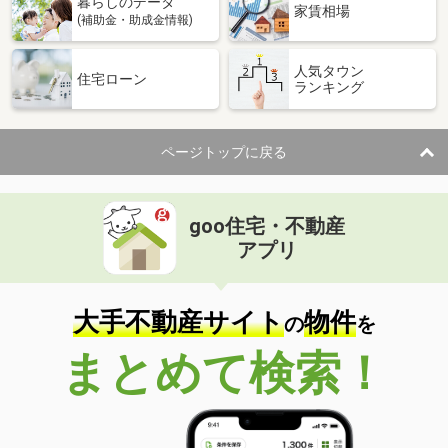
暮らしのデータ
家賃相場
(補助金・助成金情報)
人気タウン
住宅ローン
ランキング
ページトップに戻る
goo住宅・不動産
アプリ
大手不動産サイト
物件
の
を
まとめて検索！