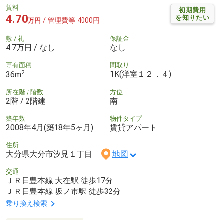
賃料
初期費用
4.70
を知りたい
/ 管理費等 4000円
万円
敷 / 礼
保証金
4.7万円 / なし
なし
専有面積
間取り
2
1K(洋室１２．４)
36m
所在階 / 階数
方位
2階 / 2階建
南
築年数
物件タイプ
2008年4月(築18年5ヶ月)
賃貸アパート
住所
大分県大分市汐見１丁目
地図
交通
ＪＲ日豊本線 大在駅 徒歩17分
ＪＲ日豊本線 坂ノ市駅 徒歩32分
乗り換え検索