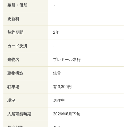
敷引・償却
-
更新料
-
契約期間
2年
カード決済
-
建物名
プレミール常行
建物構造
鉄骨
駐車場
有 3,300円
現況
居住中
入居可能時期
2026年8月下旬