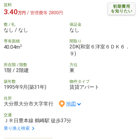
賃料
初期費用
3.40
を知りたい
/ 管理費等 2800円
万円
敷 / 礼
保証金
なし / なし
なし
専有面積
間取り
2
2DK(和室６洋室６ＤＫ６．
40.04m
９)
所在階 / 階数
方位
1階 / 2階建
東
築年数
物件タイプ
1995年9月(築31年)
賃貸アパート
住所
大分県大分市大字常行
地図
交通
ＪＲ日豊本線 鶴崎駅 徒歩37分
乗り換え検索