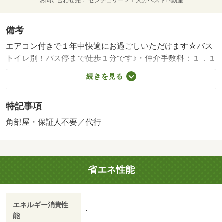
お問い合わせ先
センチュリー２１大分ベスト不動産
備考
エアコン付きで１年中快適にお過ごしいただけます☆バス
トイレ別！バス停まで徒歩１分です♪・仲介手数料：１．１
ヶ月/室内清掃費用 60000円/町内会費 500円/ruumサポー
続きを見る
ト 1980円/鍵セット費 3300円
特記事項
角部屋・保証人不要／代行
省エネ性能
エネルギー消費性
-
能