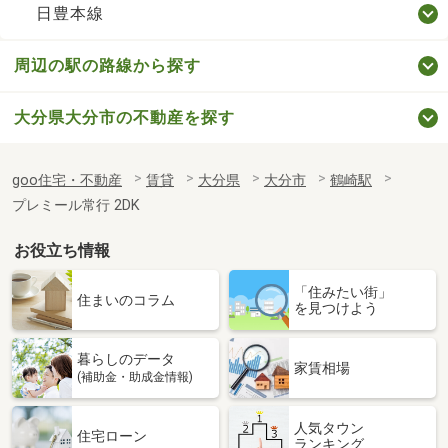
日豊本線
周辺の駅の路線から探す
大分県大分市の不動産を探す
goo住宅・不動産
賃貸
大分県
大分市
鶴崎駅
プレミール常行 2DK
お役立ち情報
「住みたい街」
住まいのコラム
を見つけよう
暮らしのデータ
家賃相場
(補助金・助成金情報)
人気タウン
住宅ローン
ランキング