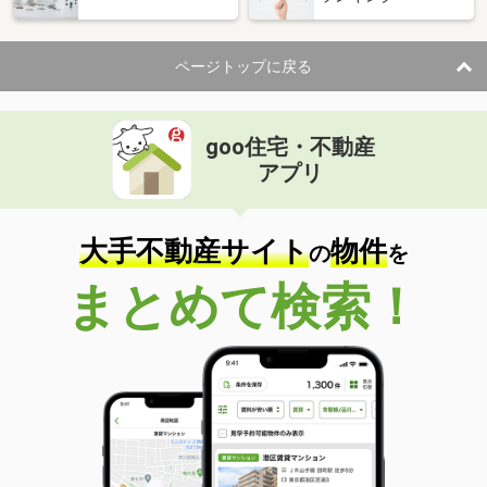
ページトップに戻る
goo住宅・不動産
アプリ
大手不動産サイト
物件
の
を
まとめて検索！