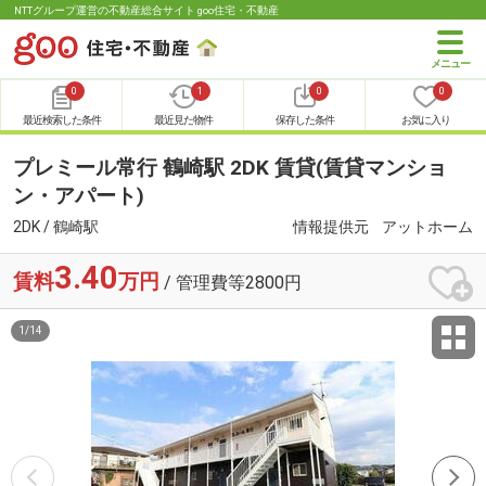
NTTグループ運営の不動産総合サイト goo住宅・不動産
0
1
0
0
最近検索した条件
最近見た物件
保存した条件
お気に入り
プレミール常行 鶴崎駅 2DK 賃貸(賃貸マンショ
ン・アパート)
2DK / 鶴崎駅
情報提供元
アットホーム
3.40
賃料
万円
/ 管理費等2800円
1
/
14