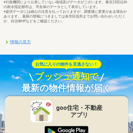
※行政機関により公表していない地域及びデータがございます。東京23区以外
の政令指定都市は、市全体のデータとして表示しています。
※提供データには細心の注意を払っておりますが、調査後に変更がある場合が
あります。 最新の情報につきましては各市区役所までお問い合わせいただく
か、自治体HPなどをご確認ください。
情報の見方
お気に入りの物件を見逃さない！
プッシュ通知で
最新の物件情報が届く
goo住宅・不動産
アプリ