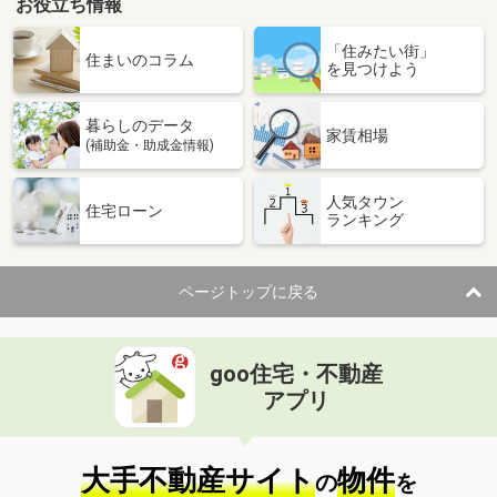
お役立ち情報
「住みたい街」
住まいのコラム
を見つけよう
暮らしのデータ
家賃相場
(補助金・助成金情報)
人気タウン
住宅ローン
ランキング
ページトップに戻る
goo住宅・不動産
アプリ
大手不動産サイト
物件
の
を