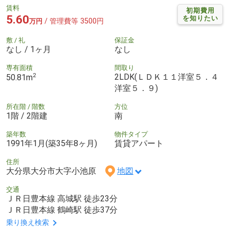
賃料
初期費用
5.60
を知りたい
/ 管理費等 3500円
万円
敷 / 礼
保証金
なし / 1ヶ月
なし
専有面積
間取り
2
2LDK(ＬＤＫ１１洋室５．４
50.81m
洋室５．９)
所在階 / 階数
方位
1階 / 2階建
南
築年数
物件タイプ
1991年1月(築35年8ヶ月)
賃貸アパート
住所
大分県大分市大字小池原
地図
交通
ＪＲ日豊本線 高城駅 徒歩23分
ＪＲ日豊本線 鶴崎駅 徒歩37分
乗り換え検索