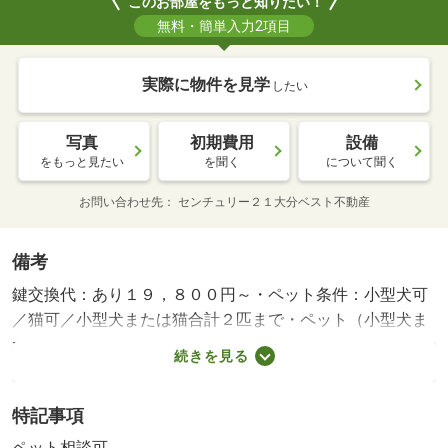
このお部屋をもっと知りたい！
無料・簡単入力2項目
実際に物件を見学
したい
写真
初期費用
設備
をもっと見たい
を聞く
について聞く
お問い合わせ先
センチュリー２１大分ベスト不動産
備考
鍵交換代：あり１９，８００円～・ペット条件：小型犬可
／猫可／小型犬または猫合計２匹まで・ペット（小型犬ま
たは猫合計２匹まで）と暮らせる賃貸住宅♪エアコン・ＴＶ
続きを見る
モニターフォン・洗浄暖房便座・ＬＥＤ照明設置♪２０１９
年２月建具交換、３ＤＫ→２ＬＤＫへ内装リフォーム♪・仲
特記事項
介手数料：１．１ヶ月/室内清掃費用 72600円/ライフサポ
ート 1320円/町内会費 400円
ペット相談可