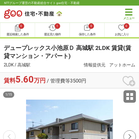
NTTグループ運営の不動産総合サイト goo住宅・不動産
0
1
0
0
最近検索した条件
最近見た物件
保存した条件
お気に入り
デュープレックス小池原Ｄ 高城駅 2LDK 賃貸(賃
貸マンション・アパート)
2LDK / 高城駅
情報提供元
アットホーム
5.60
賃料
万円
/ 管理費等3500円
1
/
15