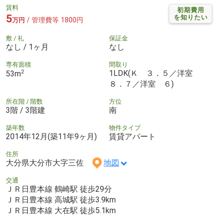
賃料
初期費用
5
を知りたい
/ 管理費等 1800円
万円
敷 / 礼
保証金
なし / 1ヶ月
なし
専有面積
間取り
2
1LDK(Ｋ ３．５／洋室
53m
８．７／洋室 ６)
所在階 / 階数
方位
3階 / 3階建
南
築年数
物件タイプ
2014年12月(築11年9ヶ月)
賃貸アパート
住所
大分県大分市大字三佐
地図
交通
ＪＲ日豊本線 鶴崎駅 徒歩29分
ＪＲ日豊本線 高城駅 徒歩3.9km
ＪＲ日豊本線 大在駅 徒歩5.1km