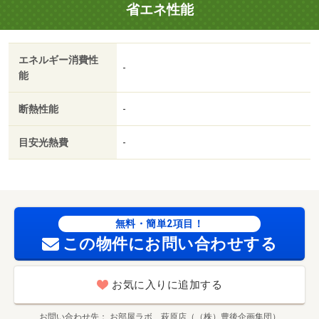
省エネ性能
オススメできる物件です！ 追炊き、浴室乾燥、温水洗浄
便座・シャンプードレッサーなど水回りの設備も充実物件
です☆・駐輪場：有
エネルギー消費性
-
能
断熱性能
-
目安光熱費
-
無料・簡単2項目！
この物件にお問い合わせする
お気に入りに追加する
お問い合わせ先
お部屋ラボ 萩原店（（株）豊後企画集団）