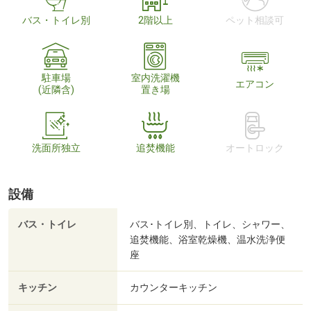
バス・トイレ別
2階以上
ペット相談可
駐車場
室内洗濯機
エアコン
(近隣含)
置き場
洗面所独立
追焚機能
オートロック
設備
バス・トイレ
バス･トイレ別、トイレ、シャワー、
追焚機能、浴室乾燥機、温水洗浄便
座
キッチン
カウンターキッチン