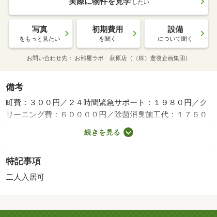
実際に物件を見学
したい
写真
初期費用
設備
をもっと見たい
を聞く
について聞く
お問い合わせ先
お部屋ラボ 萩原店（（株）豊後企画集団）
備考
町費：３００円／２４時間緊急サポート：１９８０円／ク
リーニング費：６００００円／除菌消臭施工代：１７６０
０円／ファイテック：１３８６０円／鍵設定費用：３３０
続きを見る
０円／更新事務手数料：２２０００円 【初期費用約２９
万円～】会話が弾む対面式キッチンです！エアコン・追い
特記事項
焚き機能・浴室乾燥機・ＴＶインターホンなど充実の設備
です。・賃貸保証等：加入要（契約時保証委託料：２．２
二人入居可
万／月額保証委託料：賃料総額の２．２％又は５．５％
※ペット可は２．５万／２）・【初期費用約２９万円
～】 日あたり良好☆単身用から新婚さんカップルの方に