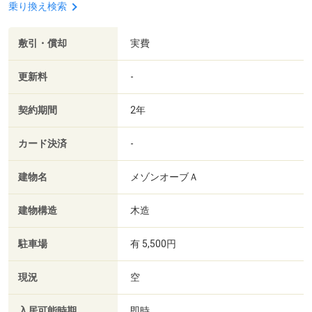
乗り換え検索
敷引・償却
実費
更新料
-
契約期間
2年
カード決済
-
建物名
メゾンオーブＡ
建物構造
木造
駐車場
有 5,500円
現況
空
入居可能時期
即時