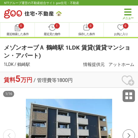
NTTグループ運営の不動産総合サイト goo住宅・不動産
0
1
0
0
最近検索した条件
最近見た物件
保存した条件
お気に入り
メゾンオーブＡ 鶴崎駅 1LDK 賃貸(賃貸マンショ
ン・アパート)
1LDK / 鶴崎駅
情報提供元
アットホーム
5
賃料
万円
/ 管理費等1800円
1
/
16