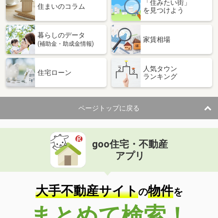
「住みたい街」
住まいのコラム
を見つけよう
暮らしのデータ
家賃相場
(補助金・助成金情報)
人気タウン
住宅ローン
ランキング
ページトップに戻る
goo住宅・不動産
アプリ
大手不動産サイト
物件
の
を
まとめて検索！