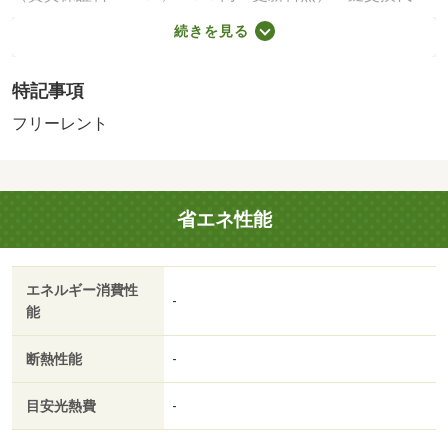
あり１７，６００円～・フリーレントあり：１ヶ月・☆イ
続きを見る
ンターネット無料になりました☆Ｗｉ－Ｆｉ貸出、福岡放
送視聴可能☆/清掃費（ビルメン） 40040円
特記事項
フリーレント
省エネ性能
エネルギー消費性
-
能
断熱性能
-
目安光熱費
-