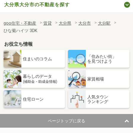
大分県大分市の不動産を探す
goo住宅・不動産
賃貸
大分県
大分市
大分駅
ひな菊ハイツ 3DK
お役立ち情報
「住みたい街」
住まいのコラム
を見つけよう
暮らしのデータ
家賃相場
(補助金・助成金情報)
人気タウン
住宅ローン
ランキング
ページトップに戻る