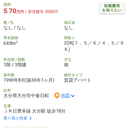
賃料
初期費用
5.70
を知りたい
/ 管理費等 3000円
万円
敷 / 礼
保証金
なし / なし
なし
専有面積
間取り
2
3DK(７．５／６／４．５／９
64.8m
Ｋ)
所在階 / 階数
方位
1階 / 3階建
南
築年数
物件タイプ
1990年8月(築36年1ヶ月)
賃貸アパート
住所
大分県大分市中春日町
地図
交通
ＪＲ日豊本線 大分駅 徒歩18分
乗り換え検索