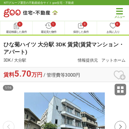
NTTグループ運営の不動産総合サイト goo住宅・不動産
0
1
0
0
最近検索した条件
最近見た物件
保存した条件
お気に入り
ひな菊ハイツ 大分駅 3DK 賃貸(賃貸マンション・
アパート)
3DK / 大分駅
情報提供元
アットホーム
5.70
賃料
万円
/ 管理費等3000円
1
/
16