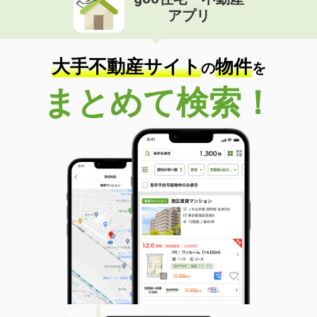
アプリ
大手不動産サイト
物件
の
を
まとめて検索！