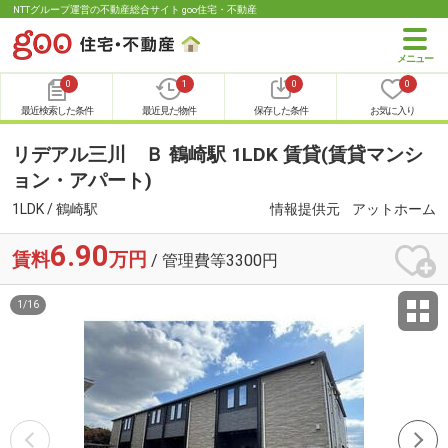
NTTグループ運営の不動産総合サイト goo住宅・不動産
0
1
0
0
最近検索した条件
最近見た物件
保存した条件
お気に入り
リデアル三川 Ｂ 鶴崎駅 1LDK 賃貸(賃貸マンシ
ョン・アパート)
1LDK / 鶴崎駅
情報提供元
アットホーム
6.90
賃料
万円
/ 管理費等3300円
1
/
16