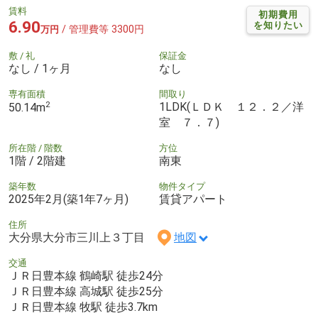
賃料
初期費用
6.90
を知りたい
/ 管理費等 3300円
万円
敷 / 礼
保証金
なし / 1ヶ月
なし
専有面積
間取り
2
1LDK(ＬＤＫ １２．２／洋
50.14m
室 ７．７)
所在階 / 階数
方位
1階 / 2階建
南東
築年数
物件タイプ
2025年2月(築1年7ヶ月)
賃貸アパート
住所
大分県大分市三川上３丁目
地図
交通
ＪＲ日豊本線 鶴崎駅 徒歩24分
ＪＲ日豊本線 高城駅 徒歩25分
ＪＲ日豊本線 牧駅 徒歩3.7km