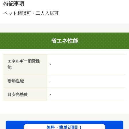
特記事項
用料不要！さらには追炊き、浴室乾燥、ＴＶモニターフォ
ン、エアコン２台付いてます！・賃貸保証等：加入要（契
ペット相談可・二人入居可
約時保証委託料：２．２万／月額保証委託料：賃料総額の
２．２％又は５．５％ ※ペット可は２．５万／２）・ペ
ットと暮らせるお部屋をお探しの方に。ネット回線あり、
省エネ性能
パソコンを使われる方にオススメ。床下にも物が収納で
き、スペースを有効活用できます。・駐輪場：有
エネルギー消費性
-
能
断熱性能
-
目安光熱費
-
無料・簡単2項目！