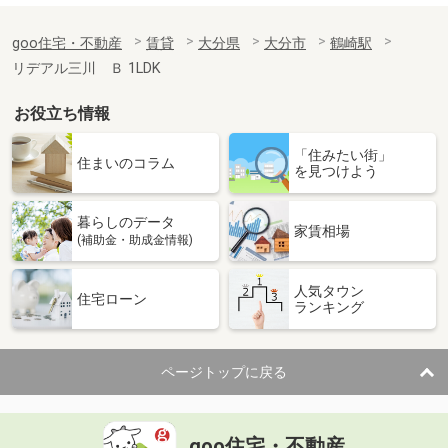
goo住宅・不動産
賃貸
大分県
大分市
鶴崎駅
リデアル三川 Ｂ 1LDK
お役立ち情報
「住みたい街」
住まいのコラム
を見つけよう
暮らしのデータ
家賃相場
(補助金・助成金情報)
人気タウン
住宅ローン
ランキング
ページトップに戻る
goo住宅・不動産