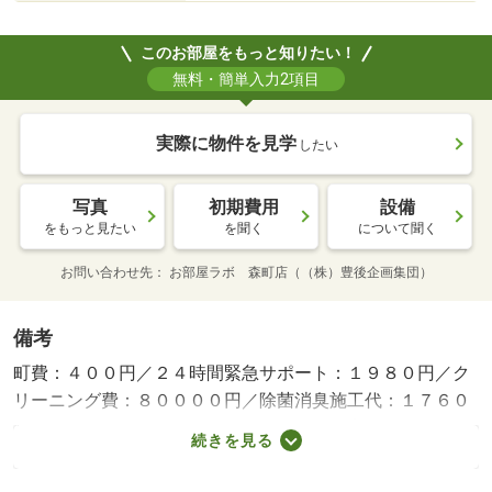
このお部屋をもっと知りたい！
無料・簡単入力2項目
実際に物件を見学
したい
写真
初期費用
設備
をもっと見たい
を聞く
について聞く
お問い合わせ先
お部屋ラボ 森町店（（株）豊後企画集団）
備考
町費：４００円／２４時間緊急サポート：１９８０円／ク
リーニング費：８００００円／除菌消臭施工代：１７６０
０円／ファイテック：１３８６０円／鍵設定費用：３３０
続きを見る
０円／更新事務手数料：２２０００円 ペット飼育可の１
ＬＤＫ☆各居室エアコン付いてます！！インターネット使