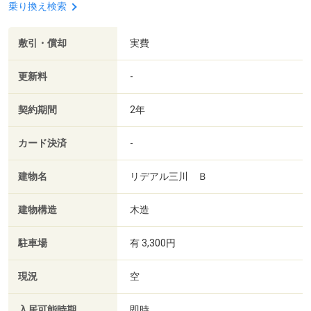
乗り換え検索
敷引・償却
実費
更新料
-
契約期間
2年
カード決済
-
建物名
リデアル三川 Ｂ
建物構造
木造
駐車場
有 3,300円
現況
空
入居可能時期
即時