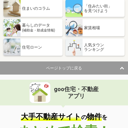
「住みたい街」
住まいのコラム
を見つけよう
暮らしのデータ
家賃相場
(補助金・助成金情報)
人気タウン
住宅ローン
ランキング
ページトップに戻る
goo住宅・不動産
アプリ
大手不動産サイト
物件
の
を