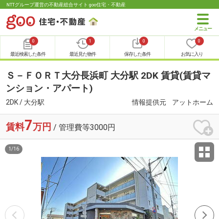
NTTグループ運営の不動産総合サイト goo住宅・不動産
0
1
0
0
最近検索した条件
最近見た物件
保存した条件
お気に入り
Ｓ－ＦＯＲＴ大分長浜町 大分駅 2DK 賃貸(賃貸マ
ンション・アパート)
2DK / 大分駅
情報提供元
アットホーム
7
賃料
万円
/ 管理費等3000円
1
/
16