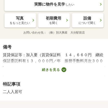
実際に物件を見学
したい
写真
初期費用
設備
をもっと見たい
を聞く
について聞く
お問い合わせ先
（株）別大興産 大分駅前店
備考
賃貸保証等：加入要（賃貸保証料 １４，６６０円 継続
保証委託料有１３，０００円／年 振替手数料月次３００
円（税別））・維持費等：町内会費３００円／月・☆設備
続きを見る
充実☆オートロック！宅配ボックス！追い炊き機能付き♪
スマート置配対応！☆大分市中心部デザイナーズマンショ
特記事項
ン！防犯カメラ・オートロック・追焚機能・温水洗浄便
座・エアコン等設備充実！
二人入居可