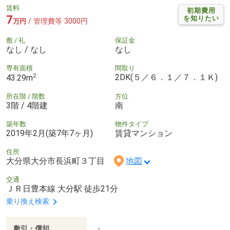
賃料
初期費用
7
を知りたい
/ 管理費等 3000円
万円
敷 / 礼
保証金
なし / なし
なし
専有面積
間取り
2
2DK(５／６．１／７．１Ｋ)
43.29m
所在階 / 階数
方位
3階 / 4階建
南
築年数
物件タイプ
2019年2月(築7年7ヶ月)
賃貸マンション
住所
大分県大分市長浜町３丁目
地図
交通
ＪＲ日豊本線 大分駅 徒歩21分
乗り換え検索
敷引・償却
-